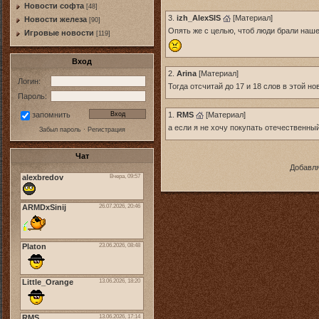
Новости софта
[48]
3.
izh_AlexSIS
[
Материал
]
Новоcти железа
[90]
Опять же с целью, чтоб люди брали наше 
Игровые новости
[119]
Вход
2.
Arina
[
Материал
]
Логин:
Тогда отсчитай до 17 и 18 слов в этой но
Пароль:
1.
RMS
[
Материал
]
запомнить
а если я не хочу покупать отечественн
Забыл пароль
·
Регистрация
Чат
Добавля