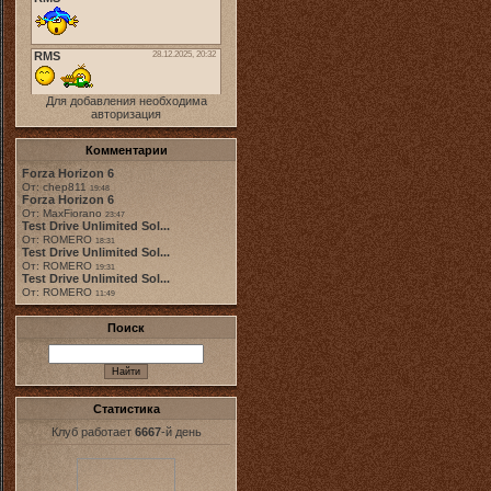
Для добавления необходима
авторизация
Комментарии
Forza Horizon 6
От: chep811
19:48
Forza Horizon 6
От: MaxFiorano
23:47
Test Drive Unlimited Sol...
От: ROMERO
18:31
Test Drive Unlimited Sol...
От: ROMERO
19:31
Test Drive Unlimited Sol...
От: ROMERO
11:49
Поиск
Статистика
Клуб работает
6667
-й день