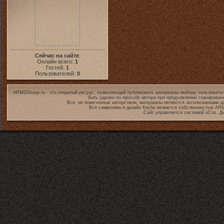
Сейчас на сайте
:
Онлайн всего:
1
Гостей:
1
Пользователей:
0
ARMDGroup.ru - это открытый ресурс, позволяющий публиковать материалы любому пользовател
быть удален по просьбе автора при предъявлении сканирован
Все, не помеченные авторством, материалы являются эксклюзивными дл
Вся символика и дизайн Клуба являются собственностью
ARM
Сайт управляется системой
uCoz
. Д