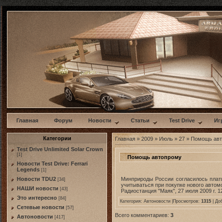
w
Главная
Форум
Новости
Статьи
Test Drive
Иг
Категории
Главная
»
2009
»
Июль
»
27
» Помощь ав
Test Drive Unlimited Solar Crown
[1]
Помощь автопрому
Новости Test Drive: Ferrari
Legends
[1]
Минприроды России согласилось плати
Новости TDU2
[34]
учитываться при покупке нового автом
НАШИ новости
[43]
Радиостанция "Маяк", 27 июля 2009 г. 1
Это интересно
[84]
Категория:
Автоновости
|Просмотров:
1315
| До
Сетевые новости
[57]
Всего комментариев:
3
Автоновости
[417]