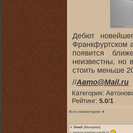
Дебют новейшег
Франкфуртском ав
появится ближ
неизвестны, но в
стоить меньше 20
//
Авто@Mail.ru
Категория:
Автонов
Рейтинг:
5.0
/
1
Всего комментариев:
4
4.
Death
[
Материал
]
с переди вампир какой-то