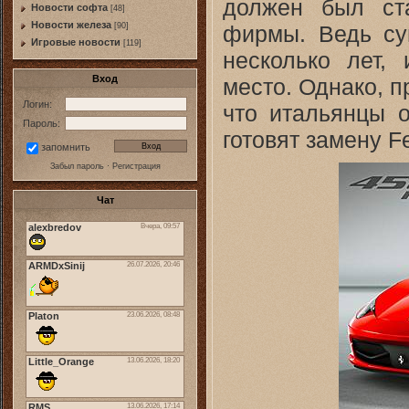
должен был ст
Новости софта
[48]
Новоcти железа
фирмы. Ведь суп
[90]
Игровые новости
[119]
несколько лет,
Вход
место. Однако, 
Логин:
что итальянцы о
Пароль:
готовят замену Fe
запомнить
Забыл пароль
·
Регистрация
Чат