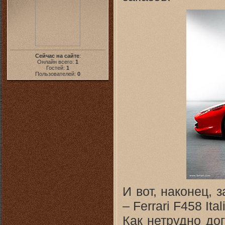
Сейчас на сайте
:
Онлайн всего:
1
Гостей:
1
Пользователей:
0
И вот, наконец, 
– Ferrari F458 Ital
Как нетрудно до