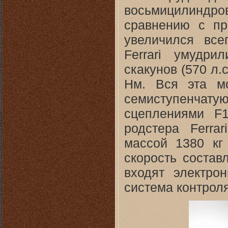
восьмицилиндр
сравнению с пр
увеличился все
Ferrari умудр
скакунов (570 л.
Нм. Вся эта м
семиступенча
сцеплениями F1
родстера Ferrar
массой 1380 кг
скорость состав
входят электро
система контроля