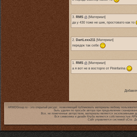
3.
RMS
[
Материал
]
да у 430 тоже не шик, простовато как то
2.
DartLexx211
[
Материал
]
передок так себе
1.
RMS
[
Материал
]
а я вот не в восторге от Pininfarina
Добавля
ARMDGroup.ru - это открытый ресурс, позволяющий публиковать материалы любому пользовател
быть удален по просьбе автора при предъявлении сканирован
Все, не помеченные авторством, материалы являются эксклюзивными дл
Вся символика и дизайн Клуба являются собственностью
ARM
Сайт управляется системой
uCoz
. Д