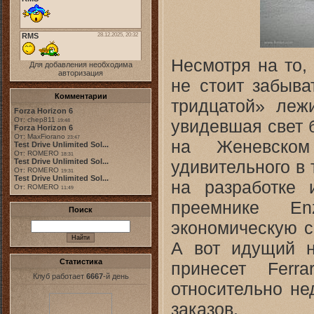
Несмотря на то,
Для добавления необходима
авторизация
не стоит забыва
Комментарии
тридцатой» леж
Forza Horizon 6
От: chep811
увидевшая свет б
19:48
Forza Horizon 6
От: MaxFiorano
23:47
на Женевском
Test Drive Unlimited Sol...
От: ROMERO
18:31
удивительного в
Test Drive Unlimited Sol...
От: ROMERO
19:31
Test Drive Unlimited Sol...
на разработке
От: ROMERO
11:49
преемнике En
Поиск
экономическую с
А вот идущий н
Статистика
принесет Ferr
Клуб работает
6667
-й день
относительно не
заказов.