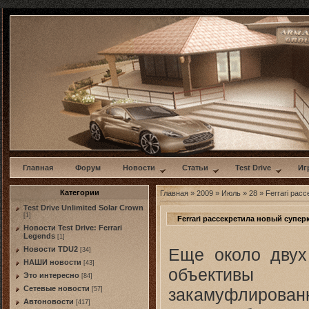
w
Главная
Форум
Новости
Статьи
Test Drive
Иг
Категории
Главная
»
2009
»
Июль
»
28
» Ferrari рас
Test Drive Unlimited Solar Crown
[1]
Ferrari рассекретила новый супер
Новости Test Drive: Ferrari
Legends
[1]
Еще около двух
Новости TDU2
[34]
НАШИ новости
[43]
объективы 
Это интересно
[84]
Сетевые новости
закамуфлированн
[57]
Автоновости
[417]