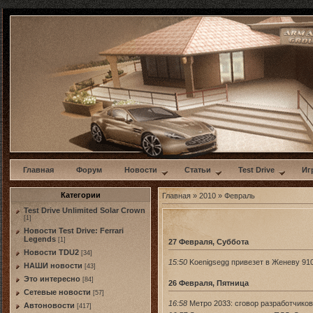
w
Главная
Форум
Новости
Статьи
Test Drive
Иг
Категории
Главная
»
2010
»
Февраль
Test Drive Unlimited Solar Crown
[1]
Новости Test Drive: Ferrari
Legends
[1]
27 Февраля, Суббота
Новости TDU2
[34]
15:50
Koenigsegg привезет в Женеву 91
НАШИ новости
[43]
Это интересно
[84]
26 Февраля, Пятница
Сетевые новости
[57]
16:58
Метро 2033: сговор разработчико
Автоновости
[417]