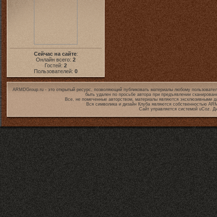
Сейчас на сайте
:
Онлайн всего:
2
Гостей:
2
Пользователей:
0
ARMDGroup.ru - это открытый ресурс, позволяющий публиковать материалы любому пользовател
быть удален по просьбе автора при предъявлении сканирован
Все, не помеченные авторством, материалы являются эксклюзивными дл
Вся символика и дизайн Клуба являются собственностью
ARM
Сайт управляется системой
uCoz
. Д