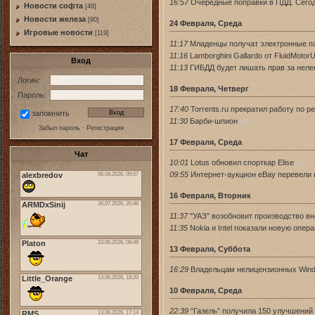
16:57
Очередные поправки в ПДД. Сего
Новости софта
[48]
Новоcти железа
[90]
24 Февраля, Среда
Игровые новости
[119]
11:17
Младенцы получат электронные п
11:16
Lamborghini Gallardo от FluidMot
Вход
11:13
ГИБДД будет лишать прав за неле
Логин:
18 Февраля, Четверг
Пароль:
17:40
Torrents.ru прекратил работу по 
запомнить
11:30
Барби-шпион
(2)
Забыл пароль
·
Регистрация
17 Февраля, Среда
Чат
10:01
Lotus обновил спорткар Elise
(1)
09:55
Интернет-аукцион eBay перевели 
16 Февраля, Вторник
11:37
"УАЗ" возобновит производство в
11:35
Nokia и Intel показали новую опе
13 Февраля, Суббота
16:29
Владельцам нелицензионных Win
10 Февраля, Среда
22:39
“Газель” получила 150 улучшений