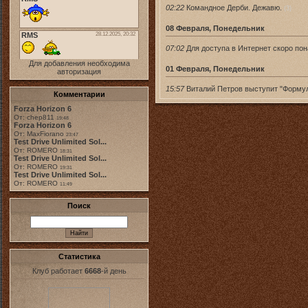
02:22
Командное Дерби. Дежавю.
(3)
08 Февраля, Понедельник
07:02
Для доступа в Интернет скоро пон
Для добавления необходима
01 Февраля, Понедельник
авторизация
15:57
Виталий Петров выступит "Формул
Комментарии
Forza Horizon 6
От: chep811
19:48
Forza Horizon 6
От: MaxFiorano
23:47
Test Drive Unlimited Sol...
От: ROMERO
18:31
Test Drive Unlimited Sol...
От: ROMERO
19:31
Test Drive Unlimited Sol...
От: ROMERO
11:49
Поиск
Статистика
Клуб работает
6668
-й день