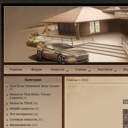
w
Главная
Форум
Новости
Статьи
Test Drive
Иг
Категории
Главная
»
2010
Test Drive Unlimited Solar Crown
[1]
Новости Test Drive: Ferrari
Legends
[1]
Пн
Новости TDU2
[34]
НАШИ новости
[43]
4
Это интересно
[84]
11
Сетевые новости
[57]
18
Автоновости
[417]
25