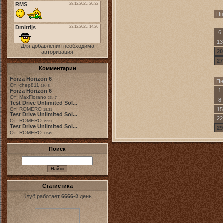
Пн
6
13
Для добавления необходима
20
авторизация
27
Комментарии
Forza Horizon 6
Пн
От: chep811
19:48
1
Forza Horizon 6
От: MaxFiorano
23:47
8
Test Drive Unlimited Sol...
15
От: ROMERO
18:31
Test Drive Unlimited Sol...
22
От: ROMERO
19:31
Test Drive Unlimited Sol...
29
От: ROMERO
11:49
Поиск
Статистика
Клуб работает
6666
-й день