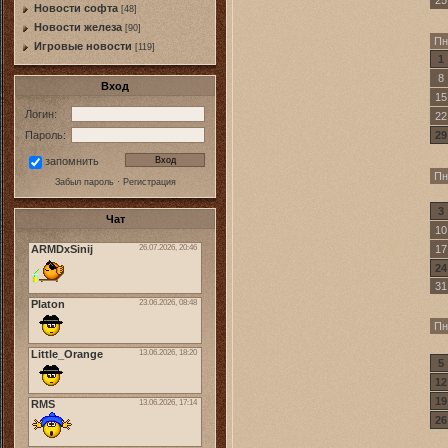
Новости софта
[48]
Новоcти железа
[90]
Пн
Игровые новости
[119]
1
8
Вход
15
Логин:
22
29
Пароль:
запомнить
Пн
Забыл пароль
·
Регистрация
3
Чат
10
17
24
31
Пн
5
12
19
26