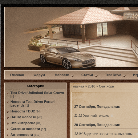
w
Главная
Форум
Новости
Статьи
Test Drive
Иг
Категории
Главная
»
2010
»
Сентябрь
Test Drive Unlimited Solar Crown
[1]
Новости Test Drive: Ferrari
Legends
[1]
27 Сентября, Понедельник
Новости TDU2
[34]
11:22
Уличный гонщик
(8)
НАШИ новости
[43]
Это интересно
[84]
20 Сентября, Понедельник
Сетевые новости
[57]
12:04
Водители заплатят за выхлопы
(11)
Автоновости
[417]