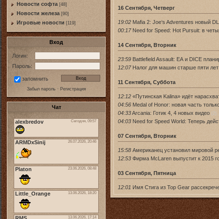
Новости софта
[48]
16 Сентября, Четверг
Новоcти железа
[90]
19:02
Mafia 2: Joe‘s Adventures новый 
Игровые новости
[119]
00:17
Need for Speed: Hot Pursuit: в чет
Вход
14 Сентября, Вторник
Логин:
23:59
Battlefield Assault: ЕА и DICE пл
Пароль:
12:07
Налог для машин старше пяти лет
запомнить
11 Сентября, Суббота
Забыл пароль
·
Регистрация
12:12
«Путинская Kalina» идёт нарасхва
04:56
Medal of Honor: новая часть тольк
Чат
04:33
Arcania: Готик 4, 4 новых видео
(2)
04:03
Need for Speed World: Теперь дей
07 Сентября, Вторник
15:58
Американец установил мировой ре
12:53
Фирма McLaren выпустит к 2015 г
03 Сентября, Пятница
12:01
Имя Стига из Top Gear рассекреч