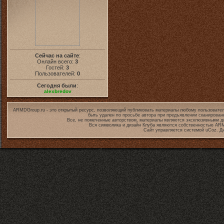
Сейчас на сайте
:
Онлайн всего:
3
Гостей:
3
Пользователей:
0
Сегодня были
:
alexbredov
ARMDGroup.ru - это открытый ресурс, позволяющий публиковать материалы любому пользовател
быть удален по просьбе автора при предъявлении сканирован
Все, не помеченные авторством, материалы являются эксклюзивными дл
Вся символика и дизайн Клуба являются собственностью
ARM
Сайт управляется системой
uCoz
. Д