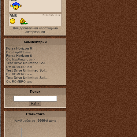
Для добавления необходима
авторизация
Комментарии
Forza Horizon 6
От: chep811
19:48
Forza Horizon 6
От: MaxFiorano
23:47
Test Drive Unlimited Sol...
От: ROMERO
18:31
Test Drive Unlimited Sol...
От: ROMERO
19:31
Test Drive Unlimited Sol...
От: ROMERO
11:49
Поиск
Статистика
Клуб работает
6666
-й день