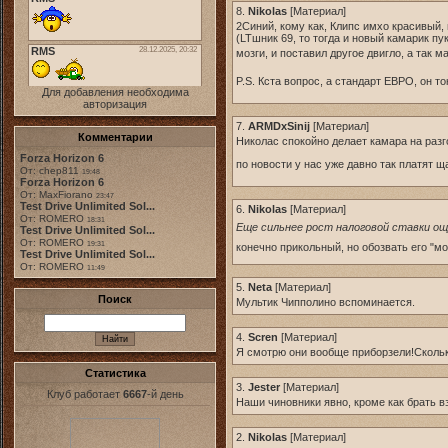
8.
Nikolas
[
Материал
]
2Синий, кому как, Клипс имхо красивый, 
(LTшник 69, то тогда и новый камарик пу
мозги, и поставил другое двигло, а так 
P.S. Кста вопрос, а стандарт ЕВРО, он то
Для добавления необходима
авторизация
7.
ARMDxSinij
[
Материал
]
Комментарии
Николас спокойно делает камара на разго
Forza Horizon 6
по новости у нас уже давно так платят 
От: chep811
19:48
Forza Horizon 6
От: MaxFiorano
23:47
Test Drive Unlimited Sol...
6.
Nikolas
[
Материал
]
От: ROMERO
18:31
Еще сильнее рост налоговой ставки ощут
Test Drive Unlimited Sol...
От: ROMERO
19:31
конечно прикольный, но обозвать его "
Test Drive Unlimited Sol...
От: ROMERO
11:49
5.
Neta
[
Материал
]
Поиск
Мультик Чипполино вспоминается.
4.
Scren
[
Материал
]
Я смотрю они вообще приборзели!Скольк
Статистика
3.
Jester
[
Материал
]
Клуб работает
6667
-й день
Наши чиновники явно, кроме как брать в
2.
Nikolas
[
Материал
]