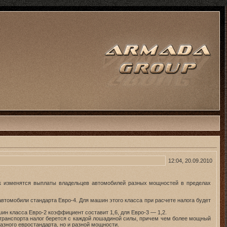
12:04, 20.09.2010
как изменятся выплаты владельцев автомобилей разных мощностей в пределах
автомобили стандарта Евро-4. Для машин этого класса при расчете налога будет
ин класса Евро-2 коэффициент составит 1,6, для Евро-3 — 1,2.
я транспорта налог берется с каждой лошадиной силы, причем чем более мощный
азного евростандарта, но и разной мощности.