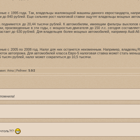
е с 1995 года. Так, владельцы маломощной машины данного евростандарта, например 
 до 840 рублей. Еще сильнее рост налоговой ставки ощутят владельцы мощных автомобил
 поднимется до 20,44 тысячи рублей. К автомобилям, имеющим фильтры выхлопов п
рки, произведенные в эти годы, с мощностью двигателя до 150 л.с. сегодня составляе
стает до 630 рублей. Для владельцев более мощных автомобилей, например Audi A6 Qua
 с 2005 по 2008 год. Налог для них останется неизменным. Например, владелец Renault
ток автопрома. Для автомобилей класса Евро-5 налоговая ставка может стать меньше 
5 тысяч рублей, налог может сократиться до 10,5 тысячи.
авил:
Arina
| Рейтинг:
5.0
/
2
апомнила!
 чтоль?!?