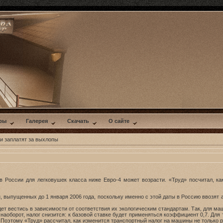
ры
Галерея
Скачать
О сайте
и заплатят за выхлопы
 в России для легковушек класса ниже Евро-4 может возрасти. «Труд» посчитал, 
, выпущенных до 1 января 2006 года, поскольку именно с этой даты в Россию ввозят 
т вестись в зависимости от соответствия их экологическим стандартам. Так, для маш
 наоборот, налог снизится: к базовой ставке будет применяться коэффициент 0,7. Дл
 Поэтому «Труд» рассчитал, как изменится транспортный налог на машины не только р