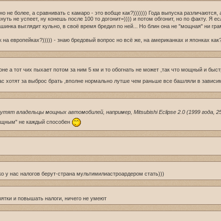
но не более, а сравнивать с камаро - это вобще как?))))))) Года выпуска различаются, 
кнуть не успеет, ну конешь после 100 то догонит=)))) и потом обгонит, но по факту. 
машинка выглядит кульно, в своё время бредил по ней... Но блин она не "мощная" ни гр
к на европейках?))))) - знаю бредовый вопрос но всё же, на американках и японках как?
не а тот чих пыхает потом за ним 5 км и то обогнать не может ,так что мощный и быс
щас хотят за выброс брать ,вполне нормально лутше чем раньше все башляли в зависи
ят владельцы мощных автомобилей, например, Mitsubishi Eclipse 2.0 (1999 года, 250
мощным" не каждый способен
о у нас налогов берут-страна мультимилиастроардером стать)))
зятки и повышать налоги, ничего не умеют