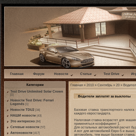
w
Главная
Форум
Новости
Статьи
Test Drive
Иг
Категории
Главная
»
2010
»
Сентябрь
»
20
» Водител
Test Drive Unlimited Solar Crown
[1]
Водители заплатят за выхлопы
Новости Test Drive: Ferrari
Legends
[1]
Базовая ставка транспортного налога
Новости TDU2
[34]
каждого евростандарта.
НАШИ новости
[43]
Налоговая ставка возрастет для машин
Это интересно
[84]
применяться коэффициент 1.
Сетевые новости
Для остальных автомобилей расчет буде
[57]
А вот для автомобилей Евро-5 и выше,
Автоновости
[417]
автомобиль, тем выше базовая ставка.