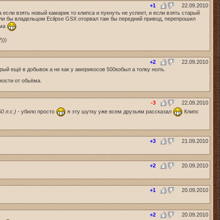
+1
22.09.2010
а если взять новый камарик то клипса и пукнуть не успеет, и если взять старый
Я если бы владельцом Eclipse GSX оторвал там бы передний привод, перепрошил
ама
)))
+2
22.09.2010
трый ещё в добывок а не как у америкосов 500кобыл а толку нолъ.
мости от обьёма.
-3
22.09.2010
 л.с.)
- убило просто
я эту шутку уже всем друзьям рассказал
Клипс
+3
21.09.2010
+2
20.09.2010
+1
20.09.2010
+2
20.09.2010