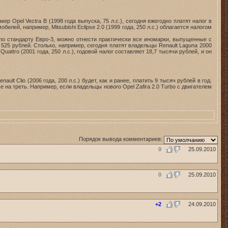
Opel Vectra B (1998 года выпуска, 75 л.с.), сегодня ежегодно платят налог в
ей, например, Mitsubishi Eclipse 2.0 (1999 года, 250 л.с.) облагается налогом
о стандарту Евро-3, можно отнести практически все иномарки, выпущенные с
т 525 рублей. Столько, например, сегодня платят владельцы Renault Laguna 2000
ttro (2001 года, 250 л.с.), годовой налог составляет 18,7 тысячи рублей, и он
 Clio (2006 года, 200 л.с.) будет, как и ранее, платить 9 тысяч рублей в год.
на треть. Например, если владельцы нового Opel Zafira 2.0 Turbo c двигателем
Порядок вывода комментариев:
0
25.09.2010
0
25.09.2010
+2
24.09.2010