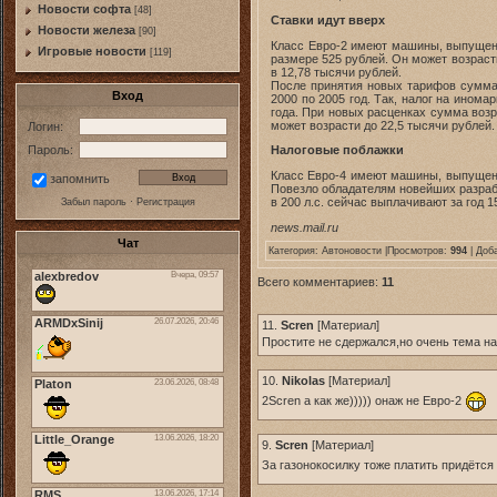
Новости софта
[48]
Ставки идут вверх
Новоcти железа
[90]
Класс Евро-2 имеют машины, выпущенны
Игровые новости
[119]
размере 525 рублей. Он может возрасти
в 12,78 тысячи рублей.
После принятия новых тарифов сумма
Вход
2000 по 2005 год. Так, налог на инома
года. При новых расценках сумма возра
может возрасти до 22,5 тысячи рублей.
Логин:
Пароль:
Налоговые поблажки
Класс Евро-4 имеют машины, выпущенные
запомнить
Повезло обладателям новейших разрабо
в 200 л.с. сейчас выплачивают за год 1
Забыл пароль
·
Регистрация
news.mail.ru
Чат
Категория:
Автоновости
|Просмотров:
994
| Доб
Всего комментариев:
11
11.
Scren
[
Материал
]
Простите не сдержался,но очень тема н
10.
Nikolas
[
Материал
]
2Scren а как же))))) онаж не Евро-2
9.
Scren
[
Материал
]
За газонокосилку тоже платить придётся