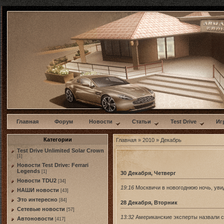
w
Главная
Форум
Новости
Статьи
Test Drive
Иг
Категории
Главная
»
2010
»
Декабрь
Test Drive Unlimited Solar Crown
[1]
Новости Test Drive: Ferrari
Legends
[1]
30 Декабря, Четверг
Новости TDU2
[34]
19:16
Москвичи в новогоднюю ночь, уви
НАШИ новости
[43]
Это интересно
[84]
28 Декабря, Вторник
Сетевые новости
[57]
13:32
Американские эксперты назвали 
Автоновости
[417]