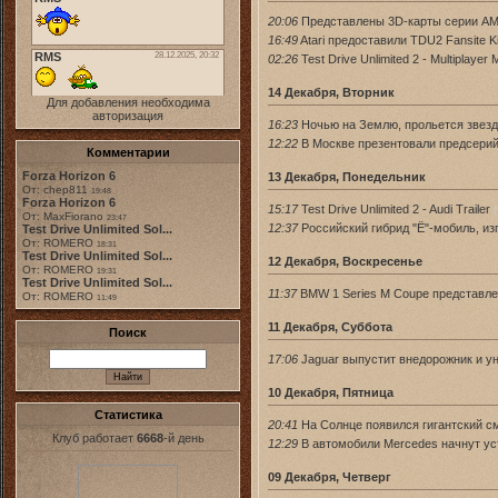
20:06
Представлены 3D-карты серии A
16:49
Atari предоставили TDU2 Fansite Ki
02:26
Test Drive Unlimited 2 - Multiplayer 
14 Декабря, Вторник
Для добавления необходима
авторизация
16:23
Ночью на Землю, прольется звезд
12:22
В Москве презентовали предсерий
Комментарии
Forza Horizon 6
13 Декабря, Понедельник
От: chep811
19:48
Forza Horizon 6
15:17
Test Drive Unlimited 2 - Audi Trailer
(
От: MaxFiorano
23:47
12:37
Российский гибрид "Ё"-мобиль, и
Test Drive Unlimited Sol...
От: ROMERO
18:31
Test Drive Unlimited Sol...
12 Декабря, Воскресенье
От: ROMERO
19:31
Test Drive Unlimited Sol...
11:37
BMW 1 Series M Coupe представл
От: ROMERO
11:49
11 Декабря, Суббота
Поиск
17:06
Jaguar выпустит внедорожник и у
10 Декабря, Пятница
Статистика
20:41
На Солнце появился гигантский см
Клуб работает
6668
-й день
12:29
В автомобили Mercedes начнут ус
09 Декабря, Четверг