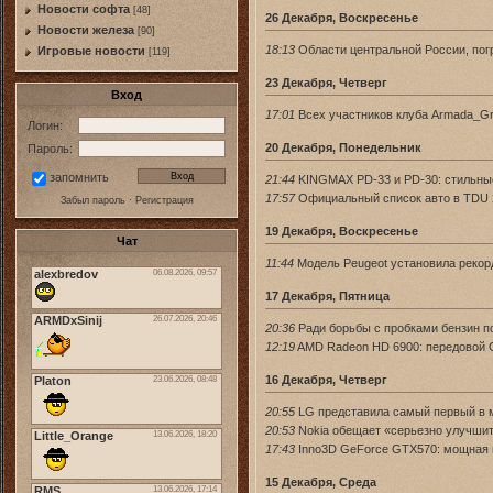
Новости софта
[48]
26 Декабря, Воскресенье
Новоcти железа
[90]
18:13
Области центральной России, погр
Игровые новости
[119]
23 Декабря, Четверг
Вход
17:01
Всех участников клуба Armada_Gro
Логин:
20 Декабря, Понедельник
Пароль:
запомнить
21:44
KINGMAX PD-33 и PD-30: стильны
17:57
Oфициальный список авто в TDU 2
Забыл пароль
·
Регистрация
19 Декабря, Воскресенье
Чат
11:44
Модель Peugeot установила рекорд
17 Декабря, Пятница
20:36
Ради борьбы с пробками бензин п
12:19
AMD Radeon HD 6900: передовой 
16 Декабря, Четверг
20:55
LG представила самый первый в
20:53
Nokia обещает «серьезно улучшит
17:43
Inno3D GeForce GTX570: мощная в
15 Декабря, Среда