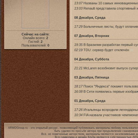
13:07
Названы 10 самых инновационных
13:03
Renault представила спортивный 
08 Декабря, Среда
17:29
Больничные листы, будут оплачи
Сейчас на сайте
:
07 Декабря, Вторник
Онлайн всего:
2
Гостей:
2
19:35
В Бразилии разработан первый су
Пользователей:
0
02:19
TDU: сервер будет отключён
(8)
04 Декабря, Суббота
21:21
McLaren возобновит выпуск супе
03 Декабря, Пятница
18:17
Поиск "Яндекса" покажет пользова
16:08
В Сети появились первые изображ
01 Декабря, Среда
17:26
Итальянцы возродили легендарны
10:34
FIA назвала участников чемпиона
ARMDGroup.ru - это открытый ресурс, позволяющий публиковать материалы любому пользовател
быть удален по просьбе автора при предъявлении сканирован
Все, не помеченные авторством, материалы являются эксклюзивными дл
Вся символика и дизайн Клуба являются собственностью
ARM