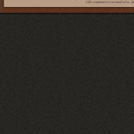
Сайт управляется системой
uCoz
. Д