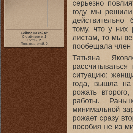
серьезно повлия
году мы решили
действительно 
тому, что у них
Сейчас на сайте
:
листам, то мы в
Онлайн всего:
2
Гостей:
2
пообещала член 
Пользователей:
0
Татьяна Яков
рассчитываться 
ситуацию: женщи
года, вышла на
рожать второго
работы. Рань
минимальной зар
рожает сразу вто
пособия не из м