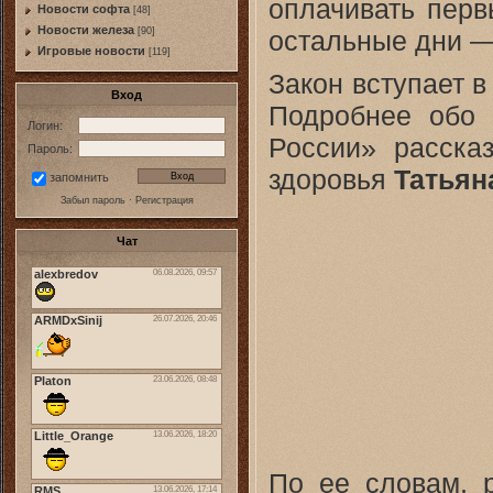
оплачивать перв
Новости софта
[48]
Новоcти железа
остальные дни —
[90]
Игровые новости
[119]
Закон вступает в
Вход
Подробнее обо 
Логин:
России» расска
Пароль:
здоровья
Татьян
запомнить
Забыл пароль
·
Регистрация
Чат
По ее словам, 