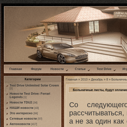
w
Главная
Форум
Новости
Статьи
Test Drive
Иг
Категории
Главная
»
2010
»
Декабрь
»
8
» Больничны
Test Drive Unlimited Solar Crown
[1]
Больничные листы, будут оплачи
Новости Test Drive: Ferrari
Legends
[1]
Со следующег
Новости TDU2
[34]
НАШИ новости
[43]
рассчитываться, 
Это интересно
[84]
Сетевые новости
а не за один как
[57]
Автоновости
[417]