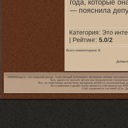
года, которые о
— пояснила депу
Категория:
Это инт
| Рейтинг:
5.0
/
2
Всего комментариев:
0
Добавля
ARMDGroup.ru - это открытый ресурс, позволяющий публиковать материалы любому пользовател
быть удален по просьбе автора при предъявлении сканирован
Все, не помеченные авторством, материалы являются эксклюзивными дл
Вся символика и дизайн Клуба являются собственностью
ARM
Сайт управляется системой
uCoz
. Д