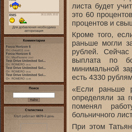
листа будет учи
это 60 процентов
процентов и свыш
Для добавления необходима
авторизация
Кроме того, есл
Комментарии
раньше могли за
Forza Horizon 6
рублей. Сейчас
От: chep811
19:48
Forza Horizon 6
От: MaxFiorano
выплата по бо
23:47
Test Drive Unlimited Sol...
От: ROMERO
18:31
минимальной зар
Test Drive Unlimited Sol...
От: ROMERO
19:31
Test Drive Unlimited Sol...
есть 4330 рублям
От: ROMERO
11:49
«Если раньше 
Поиск
определяли за г
поменял работ
Статистика
больничного лист
Клуб работает
6670
-й день
При этом Татьян