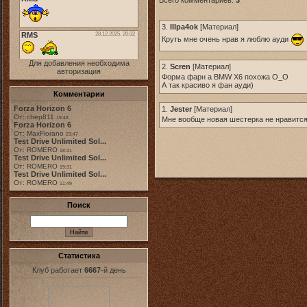
3.
IIIpa4ok
[
Материал
]
Круть мне очень нрав я люблю ауди
Для добавления необходима
2.
Scren
[
Материал
]
авторизация
Форма фарн а BMW X6 похожа О_О
А так красиво я фан ауди)
Комментарии
Forza Horizon 6
1.
Jester
[
Материал
]
От: chep811
19:48
Мне вообще новая шестерка не нравится. 
Forza Horizon 6
От: MaxFiorano
23:47
Test Drive Unlimited Sol...
От: ROMERO
18:31
Test Drive Unlimited Sol...
От: ROMERO
19:31
Test Drive Unlimited Sol...
От: ROMERO
11:49
Поиск
Статистика
Клуб работает
6667
-й день