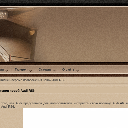
ры
Галерея
Скачать
О сайте
явились первые изображения новой Audi RS6
жения новой Audi RS6
того, как Audi представила для пользователей интернета свою новинку Audi A6, 
 Audi RS6.