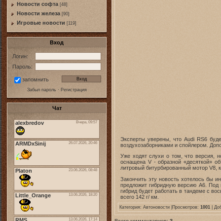
Новости софта
[48]
Новоcти железа
[90]
Игровые новости
[119]
Вход
Логин:
Пароль:
запомнить
Забыл пароль
·
Регистрация
Чат
Эксперты уверены, что Audi RS6 буд
воздухозаборниками и спойлером. Допо
Уже ходят слухи о том, что версия, 
оснащена V - образной «десяткой» о
литровый битурбированный мотор V8, 
Закончить эту новость хотелось бы и
предложит гибридную версию А6. Под 
гибрид будет работать в тандеме с во
всего 142 г/ км.
Категория:
Автоновости
|Просмотров:
1001
| До
Всего комментариев:
3