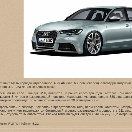
ет выглядеть гораздо агрессивнее Audi A6 (кто бы сомневался) благодаря видоиз
лнят этот вид литые гоночные диски.
носящая на себе шильдик RS6, появится на рынке через два года. Хотелось бы напо
бъемом 5 литров и развивающей поистине колоссальную мощность в 580 лошадины
который превзойдет по мощности нынешний на 20 лошадиных сил.
нформацией о гибриде. Как заявил представитель Audi, всем своим клиентам, кот
капотом у нее расположится бензиновый агрегат, развивающий мощность в 211 лош
сьми ступенчатым автоматом. Расход топлива будет сведен к минимуму - 6,2 литра 
бавил:
PAZITIV
| Рейтинг:
5.0
/
2