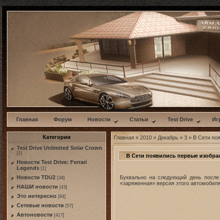
w
Главная
Форум
Новости
Статьи
Test Drive
Иг
Категории
Главная
»
2010
»
Декабрь
»
3
» В Сети по
Test Drive Unlimited Solar Crown
[1]
В Сети появились первые изобра
Новости Test Drive: Ferrari
Legends
[1]
Буквально на следующий день после 
Новости TDU2
[34]
«заряженная» версия этого автомобиля
НАШИ новости
[43]
Это интересно
[84]
Сетевые новости
[57]
Автоновости
[417]