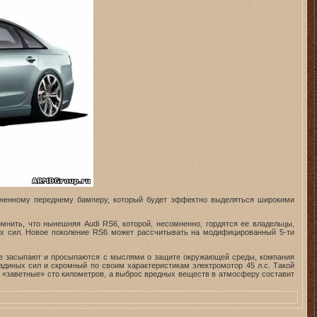
мененному переднему бамперу, который будет эффектно выделяться широкими
мнить, что нынешняя Audi RS6, которой, несомненно, гордятся ее владельцы,
х сил. Новое поколение RS6 может рассчитывать на модифицированный 5-ти
орые засыпают и просыпаются с мыслями о защите окружающей среды, компания
адиных сил и скромный по своим характеристикам электромотор 45 л.с. Такой
на «заветные» сто километров, а выброс вредных веществ в атмосферу составит