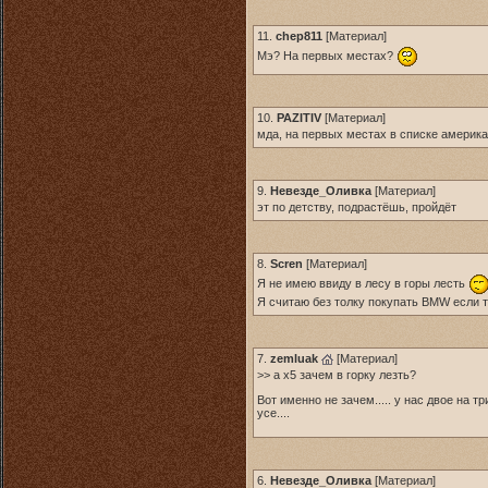
11.
chep811
[
Материал
]
Мэ? На первых местах?
10.
PAZITIV
[
Материал
]
мда, на первых местах в списке америка
9.
Невезде_Оливка
[
Материал
]
эт по детству, подрастёшь, пройдёт
8.
Scren
[
Материал
]
Я не имею ввиду в лесу в горы лесть
Я считаю без толку покупать BMW если т
7.
zemluak
[
Материал
]
>> а х5 зачем в горку лезть?
Вот именно не зачем..... у нас двое на три
усе....
6.
Невезде_Оливка
[
Материал
]