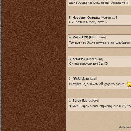
да и вообще список левый, белаза нету
5.
Невезде_Оливка
[
Материал
]
а х5 зачем в горку лезть?
4.
Maks-TRD
[
Материал
]
Так вот что будут покупать автолюбители
3.
zemluak
[
Материал
]
Он наверно спутал 5 и X5
2.
RMS
[
Материал
]
Интересно, а зачем ей куда то лазить
1.
Scren
[
Материал
]
"BMW 5 (кроме полноприводного и V8) "А 
Добавля