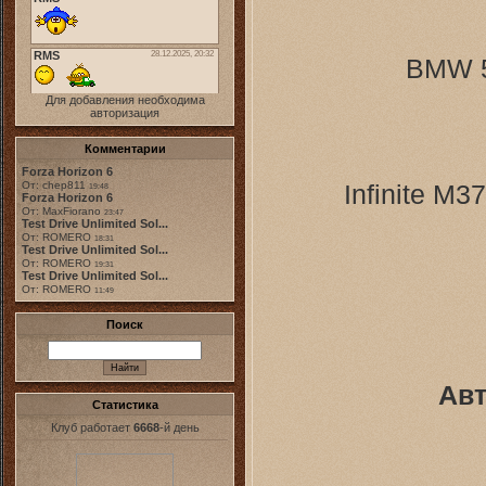
BMW 5
Для добавления необходима
авторизация
Комментарии
Forza Horizon 6
От: chep811
Infinite M
19:48
Forza Horizon 6
От: MaxFiorano
23:47
Test Drive Unlimited Sol...
От: ROMERO
18:31
Test Drive Unlimited Sol...
От: ROMERO
19:31
Test Drive Unlimited Sol...
От: ROMERO
11:49
Поиск
Авт
Статистика
Клуб работает
6668
-й день