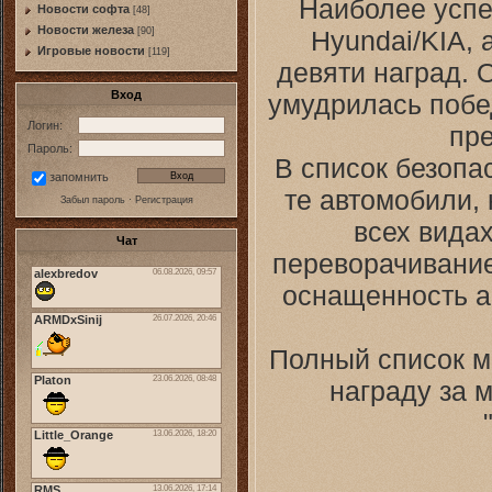
Наиболее успе
Новости софта
[48]
Новоcти железа
Hyundai/KIA, 
[90]
Игровые новости
[119]
девяти наград. 
Вход
умудрилась побед
Логин:
пре
Пароль:
В список безопа
запомнить
те автомобили,
Забыл пароль
·
Регистрация
всех видах
Чат
переворачивание
оснащенность а
Полный список м
награду за 