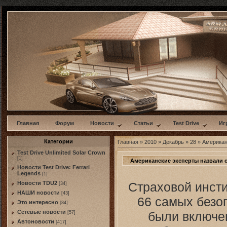
w
Главная
Форум
Новости
Статьи
Test Drive
Иг
Категории
Главная
»
2010
»
Декабрь
»
28
» Американ
Test Drive Unlimited Solar Crown
[1]
Американские эксперты назвали 
Новости Test Drive: Ferrari
Legends
[1]
Страховой инсти
Новости TDU2
[34]
НАШИ новости
[43]
66 самых безо
Это интересно
[84]
Сетевые новости
были включен
[57]
Автоновости
[417]