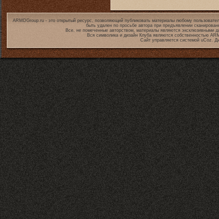
ARMDGroup.ru - это открытый ресурс, позволяющий публиковать материалы любому пользовател
быть удален по просьбе автора при предъявлении сканирован
Все, не помеченные авторством, материалы являются эксклюзивными дл
Вся символика и дизайн Клуба являются собственностью
ARM
Сайт управляется системой
uCoz
. Д