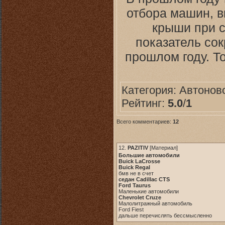
отбора машин, в
крыши при с
показатель со
прошлом году. То
Категория:
Автонов
Рейтинг:
5.0
/
1
Всего комментариев:
12
12.
PAZITIV
[
Материал
]
Большие автомобили
Buick LaCrosse
Buick Regal
бмв не в счет
седан Cadillac CTS
Ford Taurus
Маленькие автомобили
Chevrolet Cruze
Малолитражный автомобиль
Ford Fiest
дальше перечислять бессмысленно