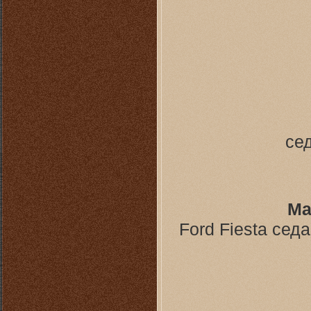
сед
Ма
Ford Fiesta сед