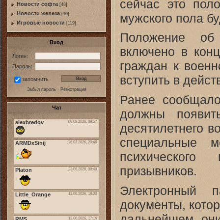
сейчас это пол
Новости софта
[48]
Новоcти железа
мужского пола бу
[90]
Игровые новости
[119]
Положение об 
Вход
включено в кон
Логин:
граждан к военн
Пароль:
вступить в дейс
запомнить
Забыл пароль
·
Регистрация
Ранее сообщало
Чат
должны появит
десятилетнего в
специальные м
психического
призывников.
Электронный п
документы, котор
дальнейшем они