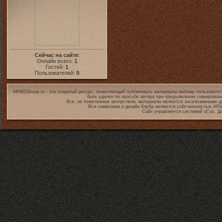
Сейчас на сайте
:
Онлайн всего:
1
Гостей:
1
Пользователей:
0
ARMDGroup.ru - это открытый ресурс, позволяющий публиковать материалы любому пользовател
быть удален по просьбе автора при предъявлении сканирован
Все, не помеченные авторством, материалы являются эксклюзивными дл
Вся символика и дизайн Клуба являются собственностью
ARM
Сайт управляется системой
uCoz
. Д