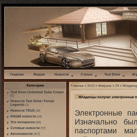
w
Главная
Форум
Новости
Статьи
Test Drive
Иг
Категории
Главная
»
2010
»
Февраль
»
24
» Младенцы
Test Drive Unlimited Solar Crown
[1]
Младенцы получат электронные 
Новости Test Drive: Ferrari
Legends
[1]
Электронные па
Новости TDU2
[34]
НАШИ новости
[43]
Изначально бы
Это интересно
[84]
Сетевые новости
паспортами мал
[57]
Автоновости
[417]