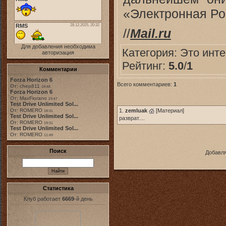
«Электронная Ро
//
Mail.ru
Для добавления необходима
Категория:
Это инт
авторизация
Рейтинг:
5.0
/
1
Комментарии
Forza Horizon 6
Всего комментариев:
1
От: chep811
19:48
Forza Horizon 6
От: MaxFiorano
23:47
Test Drive Unlimited Sol...
1.
zemluak
[
Материал
]
От: ROMERO
18:31
Test Drive Unlimited Sol...
разврат....
От: ROMERO
19:31
Test Drive Unlimited Sol...
От: ROMERO
11:49
Поиск
Добавля
Статистика
Клуб работает
6669
-й день