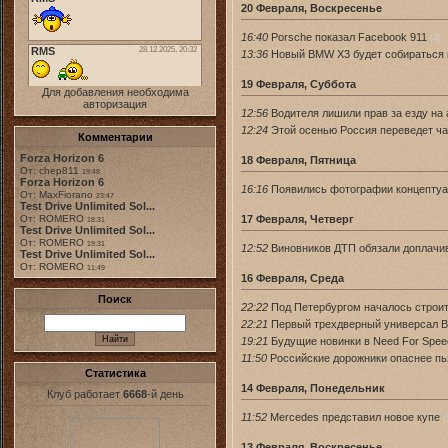
20 Февраля, Воскресенье
16:40
Porsche показал Facebook 911
(4)
13:36
Новый BMW X3 будет собираться 
19 Февраля, Суббота
Для добавления необходима
авторизация
12:56
Водителя лишили прав за езду на 
12:24
Этой осенью Россия переведет ча
Комментарии
Forza Horizon 6
18 Февраля, Пятница
От: chep811
19:48
Forza Horizon 6
16:16
Появились фотографии концептуа
От: MaxFiorano
23:47
Test Drive Unlimited Sol...
17 Февраля, Четверг
От: ROMERO
18:31
Test Drive Unlimited Sol...
От: ROMERO
19:31
12:52
Виновников ДТП обязали доплачи
Test Drive Unlimited Sol...
От: ROMERO
11:49
16 Февраля, Среда
Поиск
22:22
Под Петербургом началось строит
22:21
Первый трехдверный универсал Be
19:21
Будущие новинки в Need For Speed
11:50
Российские дорожники опаснее п
Статистика
14 Февраля, Понедельник
Клуб работает
6668
-й день
11:52
Mercedes представил новое купе
(
13 Февраля, Воскресенье