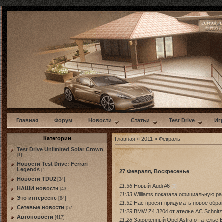
w
Главная
Форум
Новости
Статьи
Test Drive
Иг
Категории
Главная
»
2011
»
Февраль
Test Drive Unlimited Solar Crown
[1]
Новости Test Drive: Ferrari
Legends
[1]
27 Февраля, Воскресенье
Новости TDU2
[34]
11:36
Новый Audi A6
(3)
НАШИ новости
[43]
11:33
Williams показала официальную ра
Это интересно
[84]
11:31
Нас просят придумать новое обр
Сетевые новости
[57]
11:29
BMW Z4 320d от ателье AC Schnitz
Автоновости
[417]
11:28
Заряженный Opel Astra от ателье 