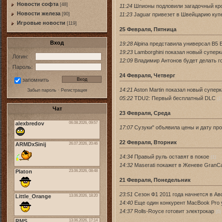
Новости софта
[48]
11:24
Шпионы подловили загадочный кр
Новоcти железа
11:23
Jaguar привезет в Швейцарию куп
[90]
Игровые новости
[119]
25 Февраля, Пятница
Вход
19:28
Alpina представила универсал B5 B
19:23
Lamborghini показал новый суперк
Логин:
12:09
Владимир Антонов будет делать г
Пароль:
24 Февраля, Четверг
запомнить
14:21
Aston Martin показал новый супер
Забыл пароль
·
Регистрация
05:22
TDU2: Первый бесплатный DLC
(1
Чат
23 Февраля, Среда
17:07
Сузуки" объявила цены и дату пр
22 Февраля, Вторник
14:34
Правый руль оставят в покое
(1)
14:32
Maserati покажет в Женеве GranCa
21 Февраля, Понедельник
23:51
Сезон Ф1 2011 года начнется в Ав
14:40
Еще один конкурент MacBook Pro 
14:37
Rolls-Royce готовит электрокар
(0)