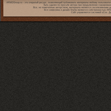
ARMDGroup.ru - это открытый ресурс, позволяющий публиковать материалы любому пользовател
быть удален по просьбе автора при предъявлении сканирован
Все, не помеченные авторством, материалы являются эксклюзивными дл
Вся символика и дизайн Клуба являются собственностью
ARM
Сайт управляется системой
uCoz
. Д