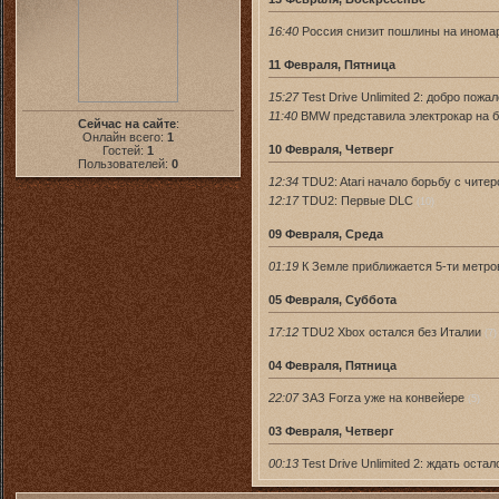
16:40
Россия снизит пошлины на инома
11 Февраля, Пятница
15:27
Test Drive Unlimited 2: добро пож
11:40
BMW представила электрокар на б
Сейчас на сайте
:
Онлайн всего:
1
10 Февраля, Четверг
Гостей:
1
Пользователей:
0
12:34
TDU2: Atari начало борьбу с чите
12:17
TDU2: Первые DLC
(10)
09 Февраля, Среда
01:19
К Земле приближается 5-ти метр
05 Февраля, Суббота
17:12
TDU2 Хbox остался без Италии
(7)
04 Февраля, Пятница
22:07
ЗАЗ Forza уже на конвейере
(5)
03 Февраля, Четверг
00:13
Test Drive Unlimited 2: ждать оста