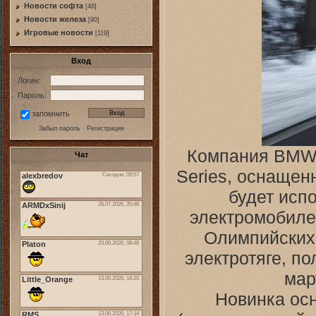
Новости софта
[48]
Новоcти железа
[90]
Игровые новости
[119]
Вход
Логин:
Пароль:
запомнить
Забыл пароль
·
Регистрация
Компания BMW п
Чат
Series, оснащен
будет исп
электромобиле 
Олимпийских 
электротяге, по
мар
Новинка ос