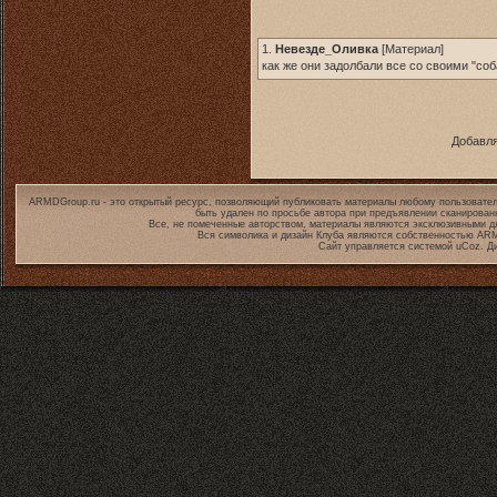
1.
Невезде_Оливка
[
Материал
]
как же они задолбали все со своими "соб
Добавля
ARMDGroup.ru - это открытый ресурс, позволяющий публиковать материалы любому пользовател
быть удален по просьбе автора при предъявлении сканирован
Все, не помеченные авторством, материалы являются эксклюзивными дл
Вся символика и дизайн Клуба являются собственностью
ARM
Сайт управляется системой
uCoz
. Д