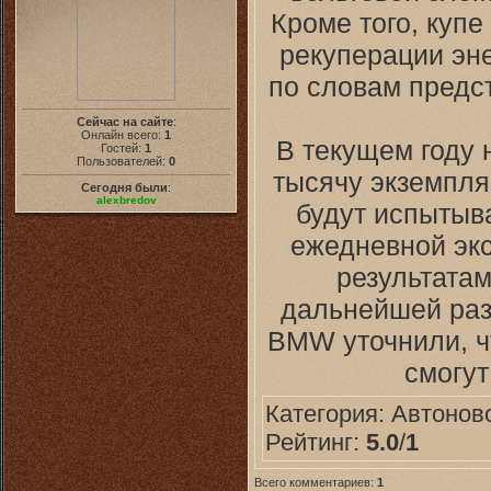
Кроме того, куп
рекуперации эне
по словам предс
Сейчас на сайте
:
Онлайн всего:
1
В текущем году 
Гостей:
1
Пользователей:
0
тысячу экземпляр
Сегодня были
:
alexbredov
будут испытыв
ежедневной эк
результатам
дальнейшей раз
BMW уточнили, ч
смогут
Категория:
Автонов
Рейтинг:
5.0
/
1
Всего комментариев:
1