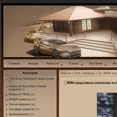
w
Главная
Форум
Новости
Статьи
Test Drive
Иг
Категории
Главная
»
2011
»
Февраль
»
11
» BMW пред
Test Drive Unlimited Solar Crown
[1]
BMW представила электрокар на б
Новости Test Drive: Ferrari
Legends
[1]
Новости TDU2
[34]
НАШИ новости
[43]
Это интересно
[84]
Сетевые новости
[57]
Автоновости
[417]