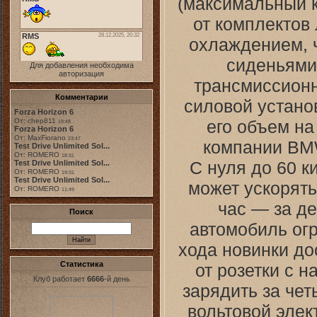
(максимальный 
от комплектов
охлаждением, 
сиденьями,
Для добавления необходима
авторизация
трансмиссион
Комментарии
силовой установ
Forza Horizon 6
его объем на
От: chep811
19:48
Forza Horizon 6
От: MaxFiorano
23:47
компании BMW
Test Drive Unlimited Sol...
От: ROMERO
18:31
С нуля до 60 к
Test Drive Unlimited Sol...
От: ROMERO
19:31
Test Drive Unlimited Sol...
может ускорять
От: ROMERO
11:49
час — за д
Поиск
автомобиль огр
хода новинки до
Статистика
от розетки с 
Клуб работает
6666
-й день
зарядить за четы
вольтовой элек