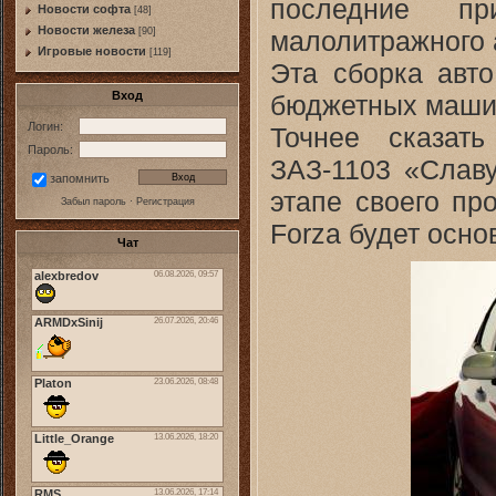
последние пр
Новости софта
[48]
Новоcти железа
малолитражного 
[90]
Игровые новости
[119]
Эта сборка авт
Вход
бюджетных маши
Логин:
Точнее сказат
Пароль:
ЗАЗ-1103 «Славу
запомнить
этапе своего пр
Забыл пароль
·
Регистрация
Forza будет осно
Чат