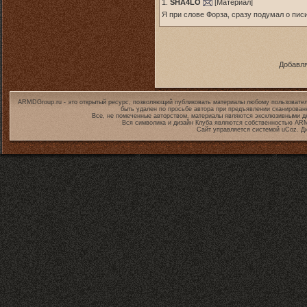
1.
SHA4LO
[
Материал
]
Я при слове Форза, сразу подумал о пи
Добавля
ARMDGroup.ru - это открытый ресурс, позволяющий публиковать материалы любому пользовател
быть удален по просьбе автора при предъявлении сканирован
Все, не помеченные авторством, материалы являются эксклюзивными дл
Вся символика и дизайн Клуба являются собственностью
ARM
Сайт управляется системой
uCoz
. Д