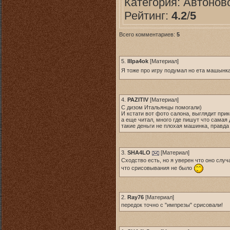
Категория:
Автонов
Рейтинг:
4.2
/
5
Всего комментариев:
5
5.
IIIpa4ok
[
Материал
]
Я тоже про игру подумал но ета машынк
4.
PAZITIV
[
Материал
]
С дизом Итальянцы помогали)
И кстати вот фото салона, выглядит прик
а еще читал, много где пишут что самая
такие деньги не плохая машинка, правда 
3.
SHA4LO
[
Материал
]
Сходство есть, но я уверен что оно случ
что срисовывания не было
2.
Ray76
[
Материал
]
передок точно с "импрезы" срисовали!