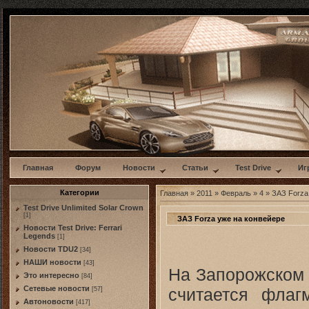
w
Главная
Форум
Новости
Статьи
Test Drive
Иг
Категории
Главная
»
2011
»
Февраль
»
4
» ЗАЗ Forza
Test Drive Unlimited Solar Crown
[1]
ЗАЗ Forza уже на конвейере
Новости Test Drive: Ferrari
Legends
[1]
Новости TDU2
[34]
НАШИ новости
[43]
На Запорожском 
Это интересно
[84]
Сетевые новости
считается флаг
[57]
Автоновости
[417]