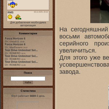
Для добавления необходима
авторизация
На сегодняшний
Комментарии
восьми автомоб
Forza Horizon 6
серийного про
От: chep811
19:48
Forza Horizon 6
От: MaxFiorano
23:47
увеличиться.
Test Drive Unlimited Sol...
От: ROMERO
18:31
Для этого уже в
Test Drive Unlimited Sol...
От: ROMERO
19:31
Test Drive Unlimited Sol...
усовершенствов
От: ROMERO
11:49
завода.
Поиск
Статистика
Клуб работает
6669
-й день