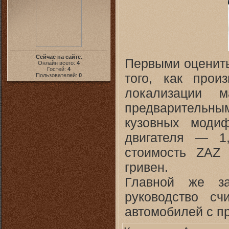
Сейчас на сайте
:
Первыми оценить
Онлайн всего:
4
Гостей:
4
того, как произ
Пользователей:
0
локализации 
предварительны
кузовных моди
двигателя — 1,
стоимость ZAZ
гривен.
Главной же з
руководство сч
автомобилей с п