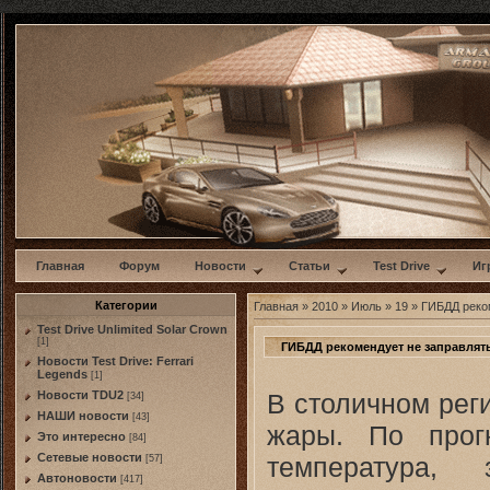
w
Главная
Форум
Новости
Статьи
Test Drive
Иг
Категории
Главная
»
2010
»
Июль
»
19
» ГИБДД реком
Test Drive Unlimited Solar Crown
[1]
ГИБДД рекомендует не заправлять
Новости Test Drive: Ferrari
Legends
[1]
В столичном рег
Новости TDU2
[34]
НАШИ новости
[43]
жары. По прог
Это интересно
[84]
Сетевые новости
температура,
[57]
Автоновости
[417]