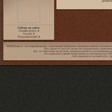
Добавля
Сейчас на сайте
:
Онлайн всего:
3
Гостей:
3
Пользователей:
0
ARMDGroup.ru - это открытый ресурс, позволяющий публиковать материалы любому пользовател
быть удален по просьбе автора при предъявлении сканирован
Все, не помеченные авторством, материалы являются эксклюзивными дл
Вся символика и дизайн Клуба являются собственностью
ARM
Сайт управляется системой
uCoz
. Д