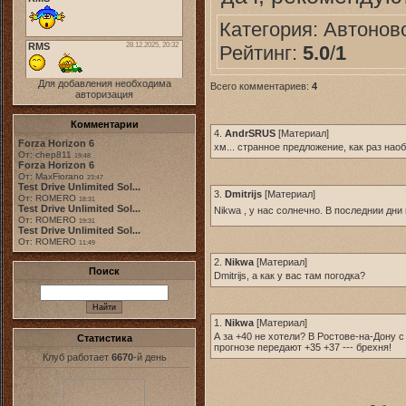
Категория:
Автонов
Рейтинг:
5.0
/
1
Для добавления необходима
Всего комментариев:
4
авторизация
Комментарии
4.
AndrSRUS
[
Материал
]
Forza Horizon 6
хм... странное предложение, как раз нао
От: chep811
19:48
Forza Horizon 6
От: MaxFiorano
23:47
Test Drive Unlimited Sol...
3.
Dmitrijs
[
Материал
]
От: ROMERO
18:31
Test Drive Unlimited Sol...
Nikwa , у нас солнечно. В последнии дни 
От: ROMERO
19:31
Test Drive Unlimited Sol...
От: ROMERO
11:49
2.
Nikwa
[
Материал
]
Поиск
Dmitrijs, а как у вас там погодка?
1.
Nikwa
[
Материал
]
А за +40 не хотели? В Ростове-на-Дону с
Статистика
прогнозе передают +35 +37 --- брехня!
Клуб работает
6670
-й день