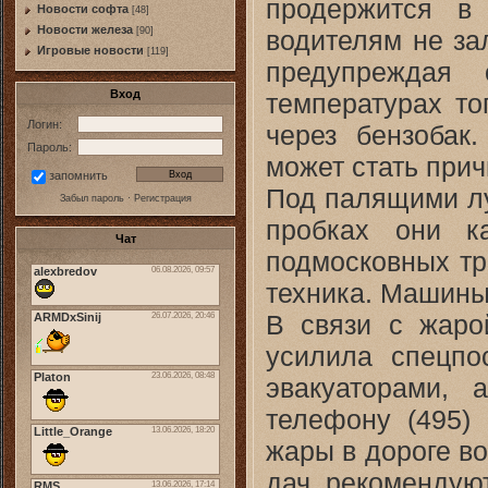
продержится в
Новости софта
[48]
Новоcти железа
водителям не за
[90]
Игровые новости
[119]
предупреждая 
Вход
температурах то
Логин:
через бензобак
Пароль:
может стать при
запомнить
Под палящими лу
Забыл пароль
·
Регистрация
пробках они к
Чат
подмосковных тр
техника. Машины 
В связи с жаро
усилила спецп
эвакуаторами,
телефону (495) 
жары в дороге во
дач, рекомендуют