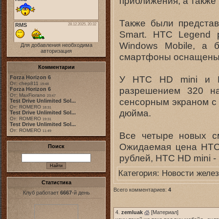
приближения, а также
Также были предста
Smart. HTC Legend 
Windows Mobile, а 
Для добавления необходима
авторизация
смартфоны оснащены
Комментарии
У HTC HD mini и H
Forza Horizon 6
От: chep811
19:48
разрешением 320 н
Forza Horizon 6
От: MaxFiorano
23:47
сенсорным экраном с 
Test Drive Unlimited Sol...
От: ROMERO
18:31
дюйма.
Test Drive Unlimited Sol...
От: ROMERO
19:31
Test Drive Unlimited Sol...
От: ROMERO
11:49
Все четыре новых с
Ожидаемая цена HTC 
Поиск
рублей, HTC HD mini -
Категория:
Новоcти желез
Статистика
Всего комментариев:
4
Клуб работает
6667
-й день
4.
zemluak
[
Материал
]