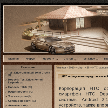
w
Главная
Форум
Новости
Статьи
Test Drive
Иг
Категории
Главная
»
2010
»
Март
»
26
» HTC официал
Test Drive Unlimited Solar Crown
[1]
HTC официально представила в 
Новости Test Drive: Ferrari
Legends
[1]
Корпорация HTC оф
Новости TDU2
[34]
НАШИ новости
[43]
смартфон HTC Desi
Это интересно
[84]
системы Android 2
Сетевые новости
[57]
устройств, также впе
Автоновости
[417]