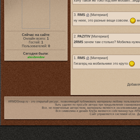
хачу такой же токо под вин мобайл...анд
3.
RMS
[
Материал
]
ну неее, это разные вещи совсем.
мо
Сейчас на сайте
:
2.
PAZITIV
[
Материал
]
Онлайн всего:
1
2RMS
зачем там столько? Мобилка нужна 
Гостей:
1
Пользователей:
0
Сегодня были
:
alexbredov
1.
RMS
[
Материал
]
Гигагерц на мобильнике это круто
Добавля
ARMDGroup.ru - это открытый ресурс, позволяющий публиковать материалы любому пользовател
быть удален по просьбе автора при предъявлении сканирован
Все, не помеченные авторством, материалы являются эксклюзивными дл
Вся символика и дизайн Клуба являются собственностью
ARM
Сайт управляется системой
uCoz
. Д