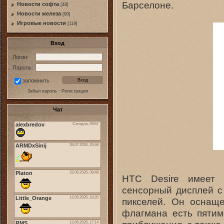
Барселоне.
Новости софта
[48]
Новоcти железа
[90]
Игровые новости
[119]
Вход
Логин:
Пароль:
запомнить
Забыл пароль
·
Регистрация
Чат
HTC Desire имеет 
сенсорный дисплей с
пикселей. Он оснаще
флагмана есть пятим