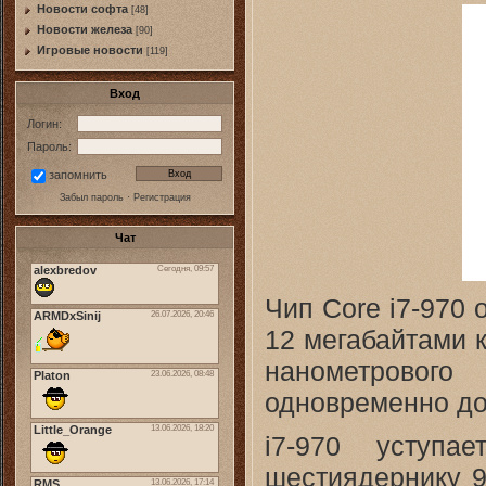
Новости софта
[48]
Новоcти железа
[90]
Игровые новости
[119]
Вход
Логин:
Пароль:
запомнить
Забыл пароль
·
Регистрация
Чат
Чип Core i7-970 
12 мегабайтами 
нанометрового
одновременно до 
i7-970 уступа
шестиядернику 9