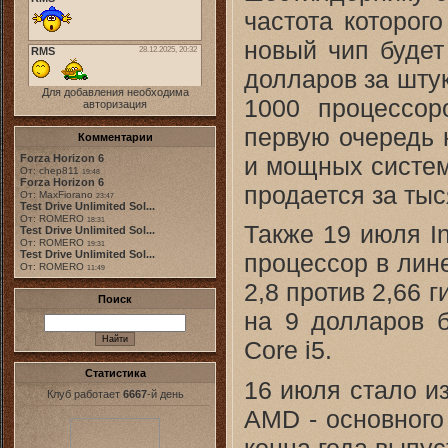
частота которого
новый чип будет
долларов за штук
Для добавления необходима
1000 процессор
авторизация
первую очередь 
Комментарии
и мощных систем
Forza Horizon 6
От: chep811
19:48
Forza Horizon 6
продается за тыс
От: MaxFiorano
23:47
Test Drive Unlimited Sol...
От: ROMERO
18:31
Также 19 июля I
Test Drive Unlimited Sol...
От: ROMERO
19:31
Test Drive Unlimited Sol...
процессор в лине
От: ROMERO
11:49
2,8 против 2,66 г
Поиск
на 9 долларов б
Core i5.
Статистика
16 июля стало и
Клуб работает
6667
-й день
AMD - основного 
конца года выпу