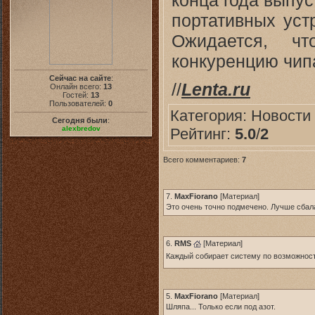
портативных уст
Ожидается, чт
конкуренцию чипа
Сейчас на сайте
:
//
Lenta.ru
Онлайн всего:
13
Гостей:
13
Пользователей:
0
Категория:
Новоcти
Сегодня были
:
alexbredov
Рейтинг:
5.0
/
2
Всего комментариев:
7
7.
MaxFiorano
[
Материал
]
Это очень точно подмечено. Лучше сбала
6.
RMS
[
Материал
]
Каждый собирает систему по возможност
5.
MaxFiorano
[
Материал
]
Шляпа... Только если под азот.