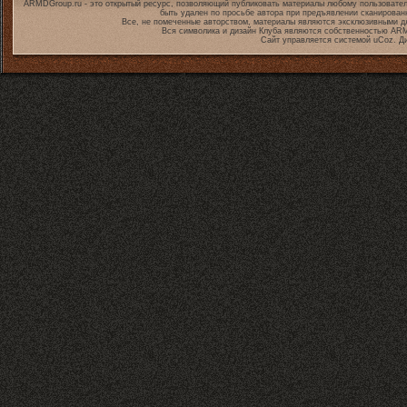
ARMDGroup.ru - это открытый ресурс, позволяющий публиковать материалы любому пользовател
быть удален по просьбе автора при предъявлении сканирован
Все, не помеченные авторством, материалы являются эксклюзивными дл
Вся символика и дизайн Клуба являются собственностью
ARM
Сайт управляется системой
uCoz
. Д