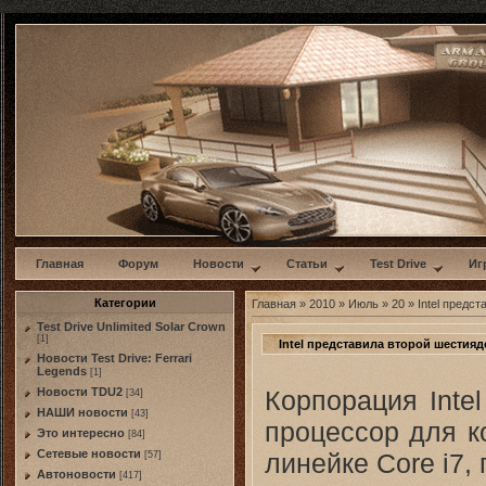
w
Главная
Форум
Новости
Статьи
Test Drive
Иг
Категории
Главная
»
2010
»
Июль
»
20
» Intel предс
Test Drive Unlimited Solar Crown
[1]
Intel представила второй шестия
Новости Test Drive: Ferrari
Legends
[1]
Корпорация Inte
Новости TDU2
[34]
НАШИ новости
[43]
процессор для к
Это интересно
[84]
Сетевые новости
линейке Core i7,
[57]
Автоновости
[417]