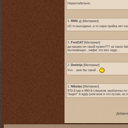
Нерентабельно.
4.
RMS
[
Материал
]
xD то выходные, а то пара-тройка лет с
3.
Ford147
[
Материал
]
да нахрен он такой нужен??? за такое 
вытекающих...нафиг это вес надо...
2.
Dmitrijs
[
Материал
]
Ухх .. мне бы такой ..
1.
Nikolas
[
Материал
]
970-й как и 980-й слишком заоблачны по 
"видят" 6 ядер (или мож я что путаю, но 
Добавля