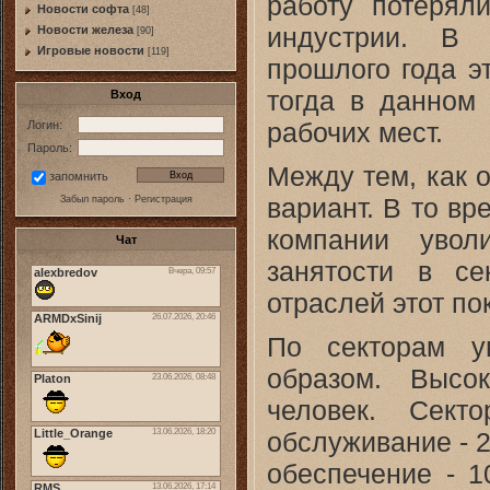
работу потеряли
Новости софта
[48]
индустрии. В 
Новоcти железа
[90]
Игровые новости
[119]
прошлого года э
тогда в данном
Вход
рабочих мест.
Логин:
Пароль:
Между тем, как 
запомнить
вариант. В то вр
Забыл пароль
·
Регистрация
компании увол
Чат
занятости в се
отраслей этот по
По секторам у
образом. Высок
человек. Сект
обслуживание - 
обеспечение - 1