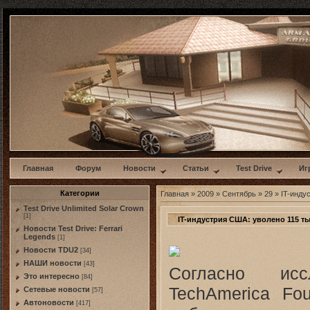
w
Главная
Форум
Новости
Статьи
Test Drive
Иг
Категории
Главная
»
2009
»
Сентябрь
»
29
» IT-инду
Test Drive Unlimited Solar Crown
[1]
IT-индустрия США: уволено 115 ты
Новости Test Drive: Ferrari
Legends
[1]
Новости TDU2
[34]
НАШИ новости
[43]
Согласно исс
Это интересно
[84]
TechAmerica Fou
Сетевые новости
[57]
Автоновости
[417]