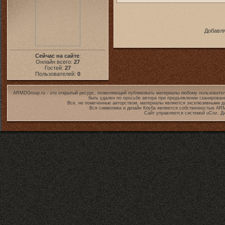
Добавля
Сейчас на сайте
:
Онлайн всего:
27
Гостей:
27
Пользователей:
0
ARMDGroup.ru - это открытый ресурс, позволяющий публиковать материалы любому пользовател
быть удален по просьбе автора при предъявлении сканирован
Все, не помеченные авторством, материалы являются эксклюзивными дл
Вся символика и дизайн Клуба являются собственностью
ARM
Сайт управляется системой
uCoz
. Д