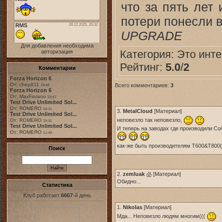
что за пять лет
потери понесли вс
UPGRADE
Для добавления необходима
Категория:
Это инт
авторизация
Рейтинг:
5.0
/
2
Комментарии
Forza Horizon 6
От: chep811
Всего комментариев:
3
19:48
Forza Horizon 6
От: MaxFiorano
23:47
Test Drive Unlimited Sol...
От: ROMERO
18:31
3.
MetalCloud
[
Материал
]
Test Drive Unlimited Sol...
неповезло так неповезло,
От: ROMERO
19:31
Test Drive Unlimited Sol...
И теперь на заводах где производили Corv
От: ROMERO
11:49
как-же быть производителям T600&T800
Поиск
2.
zemluak
[
Материал
]
Обидно...
Статистика
Клуб работает
6667
-й день
1.
Nikolas
[
Материал
]
Мда... Неповезло людям многим(((