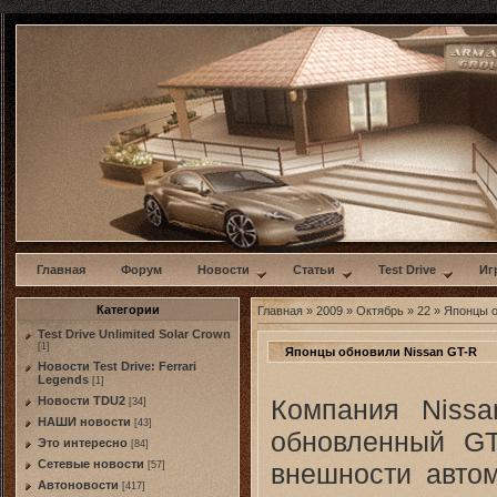
w
Главная
Форум
Новости
Статьи
Test Drive
Иг
Категории
Главная
»
2009
»
Октябрь
»
22
» Японцы о
Test Drive Unlimited Solar Crown
[1]
Японцы обновили Nissan GT-R
Новости Test Drive: Ferrari
Legends
[1]
Компания Nissa
Новости TDU2
[34]
НАШИ новости
[43]
обновленный GT
Это интересно
[84]
Сетевые новости
внешности автом
[57]
Автоновости
[417]