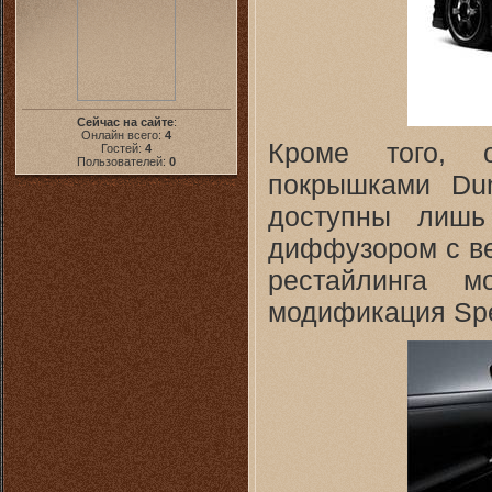
Сейчас на сайте
:
Онлайн всего:
4
Кроме того, 
Гостей:
4
Пользователей:
0
покрышками Dun
доступны лишь
диффузором с ве
рестайлинга м
модификация Spe