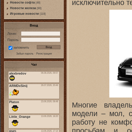
исключительно т
Новости софта
[48]
Новоcти железа
[90]
Игровые новости
[119]
Вход
Логин:
Пароль:
запомнить
Забыл пароль
·
Регистрация
Чат
Многие владел
модели – мол, с
работу не комф
просьбам и ос