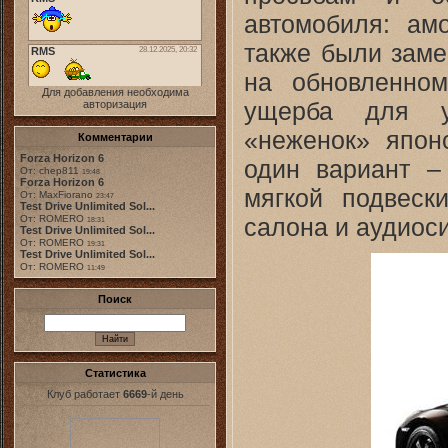
автомобиля: ам
также были заме
на обновленно
Для добавления необходима
ущерба для у
авторизация
«неженок» япон
Комментарии
Forza Horizon 6
один вариант –
От: chep811
19:48
Forza Horizon 6
мягкой подвеск
От: MaxFiorano
23:47
Test Drive Unlimited Sol...
салона и аудиос
От: ROMERO
18:31
Test Drive Unlimited Sol...
От: ROMERO
19:31
Test Drive Unlimited Sol...
От: ROMERO
11:49
Поиск
Статистика
Клуб работает
6669
-й день