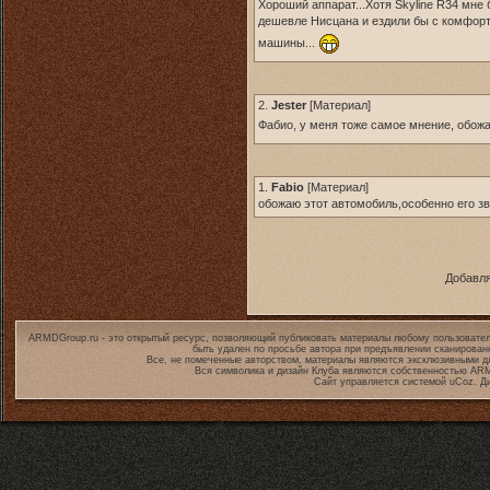
Хороший аппарат...Хотя Skyline R34 мне
дешевле Нисцана и ездили бы с комфор
машины...
2.
Jester
[
Материал
]
Фабио, у меня тоже самое мнение, обож
1.
Fabio
[
Материал
]
обожаю этот автомобиль,особенно его зву
Добавля
ARMDGroup.ru - это открытый ресурс, позволяющий публиковать материалы любому пользовател
быть удален по просьбе автора при предъявлении сканирован
Все, не помеченные авторством, материалы являются эксклюзивными дл
Вся символика и дизайн Клуба являются собственностью
ARM
Сайт управляется системой
uCoz
. Д