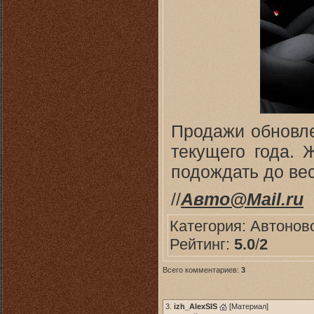
Продажи обновле
текущего года. 
подождать до вес
//
Авто@Mail.ru
Категория:
Автонов
Рейтинг:
5.0
/
2
Всего комментариев:
3
3.
izh_AlexSIS
[
Материал
]