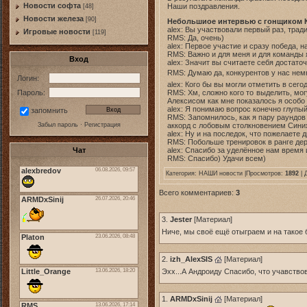
Новости софта
Наши поздравления.
[48]
Новоcти железа
[90]
Небольшиое интервью с гонщиком 
alex: Вы участвовали первый раз, тра
Игровые новости
[119]
RMS: Да, очень)
alex: Первое участие и сразу победа, 
RMS: Важно и для меня и для команды я
Вход
alex: Значит вы считаете себя достато
RMS: Думаю да, конкурентов у нас не
Логин:
alex: Кого бы вы могли отметить в сег
Пароль:
RMS: Хм, сложно кого то выделить, мог
Алексисом как мне показалось я особо
alex: Я понимаю вопрос конечно глупый
запомнить
RMS: Запомнилось, как я пару раундов 
Забыл пароль
·
Регистрация
аккорд с лобовым столкновением Синих
alex: Ну и на последок, что пожелаете
RMS: Побольше тренировок в ранге дер
Чат
alex: Спасибо за уделённое нам время 
RMS: Спасибо) Удачи всем)
Категория:
НАШИ новости
|Просмотров:
1892
| 
Всего комментариев:
3
3.
Jester
[
Материал
]
Ниче, мы своё ещё отыграем и на такое
2.
izh_AlexSIS
[
Материал
]
Эхх...А Андроиду Спасибо, что учавство
1.
ARMDxSinij
[
Материал
]