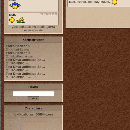
жаль скрины не получились.
Для добавления необходима
авторизация
Комментарии
Forza Horizon 6
От: chep811
19:48
Forza Horizon 6
От: MaxFiorano
23:47
Test Drive Unlimited Sol...
От: ROMERO
18:31
Test Drive Unlimited Sol...
От: ROMERO
19:31
Test Drive Unlimited Sol...
От: ROMERO
11:49
Поиск
Статистика
Клуб работает
6668
-й день