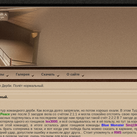
ры
Галерея
Скачать
О сайте
 Дерби. Полёт нормальный.
ьный.
ур командного дерби. Как всегда долго запрягали, но потом хорошо ехали. В этом 
 Peace
уже после 3 заездов вела со счётом 2:1:1 и могла спокойно отстоять свою пр
 красных подтянулась и на последнем заезде нам предстал такой счёт 2:2:2 В 7 заезде 
отеряла одного из гонщиков
lex3000
, и всё складывалось не в её пользу, но тут за 
дня этой команде), в итоге осталось двое гонщиков команды
Blue Monster
Sinij1
ь брать соперника в тиски, и вот когда уже победа была можно сказать в кармане,
дний удар, допустили ошибку и вынесли друг друга... Стоит упомянуть и
RMS
хитрость 
а в первом заезде, очень трудном для всех команд.