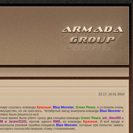
22:17, 10.01.2010
Турнире сошлись команды
Красные
,
Blue Monster
,
Green Peace
, и устроили очень
еимущество, но не срослось. Четвёртый заезд выиграла команда
Blue Monster
и
должно было решиться всё.
короткое время было убито сразу два гонщика команды
Green Peace
,
izh_AlexSIS
и
988 и Jester31101
, против одного
RMS
, из команды
Красных
. И всё вроде и
 произошла роковая ошибка гонщиков
Blue Monster
, которые при попытке зажать
которого поспособствовала этому столкновению.