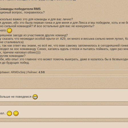
Команды победителя RMS
диционый вопрос, понравилось?
насколько важно это для команды и для вас лично?
 думаю, ибо это была первая гонка и для меня и для Лекса и мы победили, хоть и не 
чно сильной командой? И все остальные для вас не конкуренты?
много
одняшнем заезде из участников других команд?
у сказать что неожидал особой прыти от А29, он много и весьма сильно меня лупил, Ко
 не сталкивалса)
, так как ответ мы знаем, но всё же, что вам самому запомнилось в сегодняшней гонк
водил за нос комаманду Синих, катаясь вдоль стенок и пытаясь поймать, один раз мн
, причем наповал обоих))))
 другим командам?
би, ибо опыт это главное что может помочь выиграть, даже в казалось бы в безвыходн
и до будущих побед.
Добавил:
ARMDxSinij
| Рейтинг:
4.5
/
8
 больше не поведемся
вал..