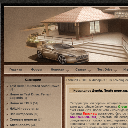
w
Главная
Форум
Новости
Статьи
Test Drive
Иг
Категории
Главная
»
2010
»
Январь
»
10
» Командное
Test Drive Unlimited Solar Crown
[1]
Командное Дерби. Полёт нормал
Новости Test Drive: Ferrari
Legends
[1]
Сегодня прошёл первый, официальный т
Новости TDU2
[34]
даже достойную битву. Команда
Green
НАШИ новости
[43]
счёт стал 2:2:1, после чего и команда
Команда
Красных
достаточно быстро п
Это интересно
[84]
ANDROID29GRID
, (помогавший сего
Сетевые новости
[57]
складывалось положительно, удавалос
соперника в тиски и нанести ему после
Автоновости
[417]
В результате команда Красных победил