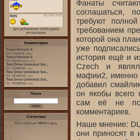
Фанаты счита
соглашаться, 
требуют полной
требованием пре
Для добавления необходима
авторизация
которой она пла
Комментарии
уже подписались
Forza Horizon 6
От: chep811
19:48
история ещё и из
Forza Horizon 6
От: MaxFiorano
23:47
Czech и являл
Test Drive Unlimited Sol...
От: ROMERO
18:31
Test Drive Unlimited Sol...
мафии2, именно 
От: ROMERO
19:31
Test Drive Unlimited Sol...
добавил смайлик
От: ROMERO
11:49
он якобы всего 
Поиск
сам её не под
комментариев.
Статистика
Наше мнение: DL
Клуб работает
6670
-й день
они приносят в 