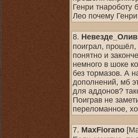
Генри тнароботу б
Лео почему Генри
8.
Невезде_Олив
поиграл, прошёл, 
понятно и законч
немного в шоке к
без тормазов. А 
дополнений, мб э
для аддонов? так
Поиграв не замети
переломанное, хо
7.
MaxFiorano
[
Ма