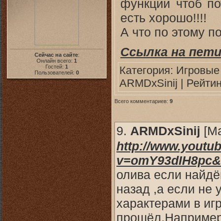
функции чтоб по
есть хорошо!!!!
А что по этому п
Ссылка на пет
Сейчас на сайте
:
Онлайн всего:
1
Гостей:
1
Категория:
Игровые
Пользователей:
0
ARMDxSinij
| Рейтин
Всего комментариев:
9
9.
ARMDxSinij
[
М
http://www.youtu
v=omY93dIH8pc&f
олива если найдё
назад ,а если не 
характерами в игр
прошёл.Например 