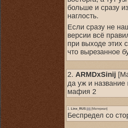
больше и сразу из
наглость.
Если сразу не на
версии всё правил
при выходе этих с
что вырезанное б
2.
ARMDxSinij
[
М
да уж и название
мафия 2
1.
Linx_RUS
[
Материал
]
Беспредел со сто