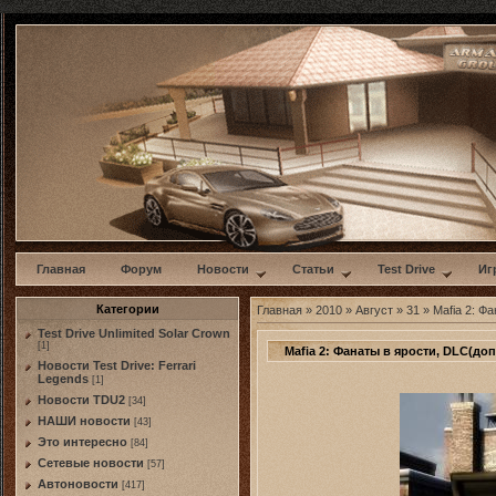
w
Главная
Форум
Новости
Статьи
Test Drive
Иг
Категории
Главная
»
2010
»
Август
»
31
» Mafia 2: Ф
Test Drive Unlimited Solar Crown
[1]
Mafia 2: Фанаты в ярости, DLC(д
Новости Test Drive: Ferrari
Legends
[1]
Новости TDU2
[34]
НАШИ новости
[43]
Это интересно
[84]
Сетевые новости
[57]
Автоновости
[417]