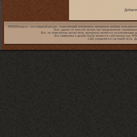
Добавля
ARMDGroup.ru - это открытый ресурс, позволяющий публиковать материалы любому пользовател
быть удален по просьбе автора при предъявлении сканирован
Все, не помеченные авторством, материалы являются эксклюзивными дл
Вся символика и дизайн Клуба являются собственностью
ARM
Сайт управляется системой
uCoz
. Д