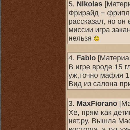
5.
Nikolas
[
Матер
Фрирайд = фрипле
рассказал, но он
миссии игра закан
нельзя
4.
Fabio
[
Материа
В игре вроде 15 
уж,точно мафия 1
Вид из салона пр
3.
MaxFiorano
[
Ма
Хе, прям как дет
нет.ру. Вышла Ма
восторга, а тут у