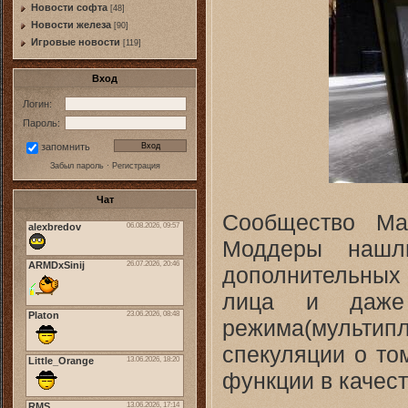
Новости софта
[48]
Новоcти железа
[90]
Игровые новости
[119]
Вход
Логин:
Пароль:
запомнить
Забыл пароль
·
Регистрация
Чат
Сообщество Ма
Моддеры нашл
дополнительных 
лица и даже о
режима(мульт
спекуляции о то
функции в качест