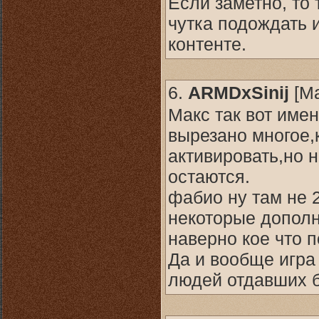
Если заметно, то 
чутка подождать и
контенте.
6.
ARMDxSinij
[
М
Макс так вот имен
вырезано многое,
активировать,но 
остаются.
фабио ну там не 
некоторые дополн
наверно кое что п
Да и вообще игра 
людей отдавших б