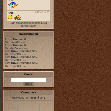
Для добавления необходима
авторизация
Комментарии
Forza Horizon 6
От: chep811
19:48
Forza Horizon 6
От: MaxFiorano
23:47
Test Drive Unlimited Sol...
От: ROMERO
18:31
Test Drive Unlimited Sol...
От: ROMERO
19:31
Test Drive Unlimited Sol...
От: ROMERO
11:49
Поиск
Статистика
Клуб работает
6668
-й день