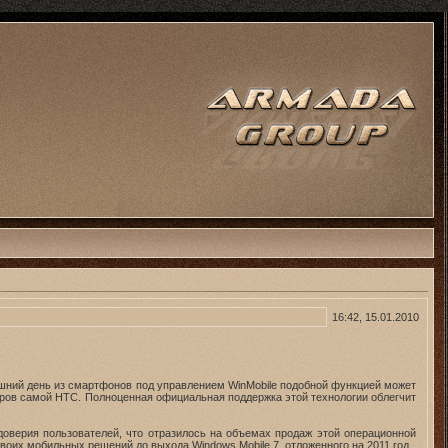
16:42, 15.01.2010
яшний день из смартфонов под управлением WinMobile подобной функцией может
ров самой HTC. Полноценная официальная поддержка этой технологии облегчит
 доверия пользователей, что отразилось на объемах продаж этой операционной
их мобильных решений до выхода Windows Mobile 7, отложенного на 2011 год.