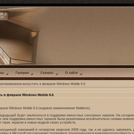
ры
Галерея
Скачать
О сайте
 запланировала выпустить в феврале Windows Mobile 6.6
ь в феврале Windows Mobile 6.6
врале Windows Mobile 6.6 (кодовое наименование Maldives).
предыдущей будет заключаться в поддержке емкостных сенсорных экранов. На сегодн
 в нем поддержка емкостных экранов была реализована исключительно силами инжене
таких экранов в новые модели своих устройств.
выпущенной компанией в четвертом квартале 2009 года, так и не удалось завоевать
рмы в Microsoft рассчитывают поддержать пошатнувшуюся конкурентоспособность сво