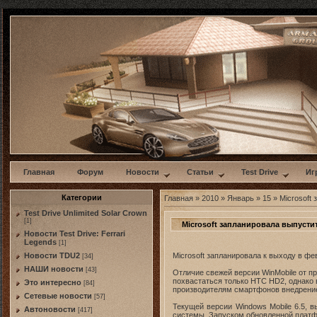
w
Главная
Форум
Новости
Статьи
Test Drive
Иг
Категории
Главная
»
2010
»
Январь
»
15
» Microsoft
Test Drive Unlimited Solar Crown
[1]
Microsoft запланировала выпустит
Новости Test Drive: Ferrari
Legends
[1]
Microsoft запланировала к выходу в фе
Новости TDU2
[34]
НАШИ новости
[43]
Отличие свежей версии WinMobile от 
похвастаться только HTC HD2, однако
Это интересно
[84]
производителям смартфонов внедрение 
Сетевые новости
[57]
Текущей версии Windows Mobile 6.5, 
Автоновости
[417]
системы. Запуском обновленной платфо