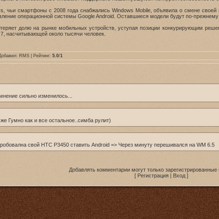
cs, чьи смартфоны с 2008 года снабжались Windows Mobile, объявила о смене своей
ление операционной системы Google Android. Оставшиеся модели будут по-прежнему с
о теряет долю на рынке мобильных устройств, уступая позиции конкурирующим решен
 7, насчитывающей около тысячи человек.
Добавил:
RMS
| Рейтинг:
5.0
/
1
 мнение сильно изменилось...
 же Гумно как и все остальное..симба рулит)
..пробовална свой HTC P3450 ставить Android => Через минуту перешивался на WM 6.5
Добавлять комментарии могут только зарегистрированные 
[
Регистрация
|
Вход
]