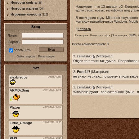
Новости софта
[48]
Напомним, что 13 января LG Electroni
Новоcти железа
[90]
долю своих новых телефонов под управ
Игровые новости
[119]
В последние годы Microsoft неуклонн
команду разработчиков Windows Mobile
Вход
//
Lenta.ru
Логин:
Категория:
Новости софта
|Просмотров:
1409
| 
Пароль:
Всего комментариев:
3
запомнить
3.
zemluak
[
Материал
]
Забыл пароль
·
Регистрация
Ofigen та я тоже так думал...Попробовав
Чат
2.
Ford147
[
Материал
]
не знаю, не знаю...по моему винды такое
1.
zemluak
[
Материал
]
WinMobile рулит...всё остальное Гумно.