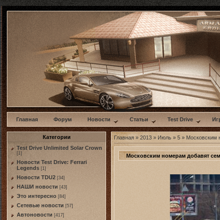
w
Главная
Форум
Новости
Статьи
Test Drive
Иг
Категории
Главная
»
2013
»
Июль
»
5
» Московским 
Test Drive Unlimited Solar Crown
[1]
Московским номерам добавят се
Новости Test Drive: Ferrari
Legends
[1]
Новости TDU2
[34]
НАШИ новости
[43]
Это интересно
[84]
Сетевые новости
[57]
Автоновости
[417]