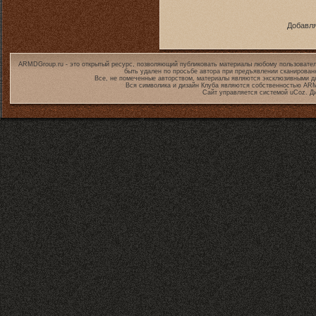
Добавля
ARMDGroup.ru - это открытый ресурс, позволяющий публиковать материалы любому пользовател
быть удален по просьбе автора при предъявлении сканирован
Все, не помеченные авторством, материалы являются эксклюзивными дл
Вся символика и дизайн Клуба являются собственностью
ARM
Сайт управляется системой
uCoz
. Д