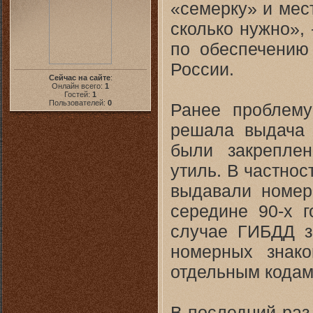
«семерку» и мес
сколько нужно»,
по обеспечению
России.
Сейчас на сайте
:
Онлайн всего:
1
Гостей:
1
Пользователей:
0
Ранее проблему
решала выдача 
были закрепле
утиль. В частнос
выдавали номер
середине 90-х г
случае ГИБДД з
номерных знако
отдельным кодам
В последний раз