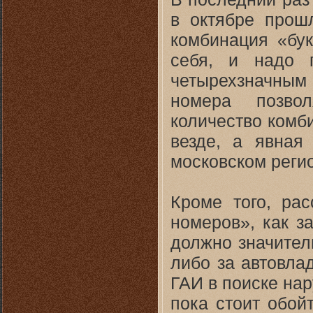
в октябре прошл
комбинация «бук
себя, и надо 
четырехзначным
номера позвол
количество комби
везде, а явная
московском реги
Кроме того, ра
номеров», как з
должно значител
либо за автовла
ГАИ в поиске нар
пока стоит обой