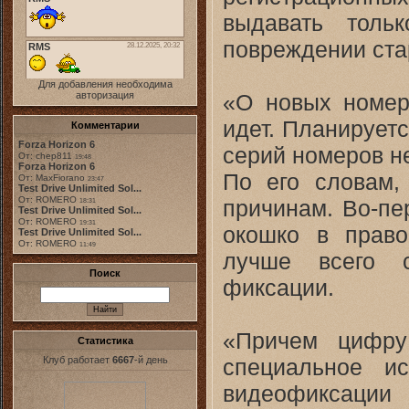
выдавать толь
повреждении ста
Для добавления необходима
«О новых номер
авторизация
идет. Планируетс
Комментарии
Forza Horizon 6
серий номеров не
От: chep811
19:48
Forza Horizon 6
По его словам,
От: MaxFiorano
23:47
Test Drive Unlimited Sol...
От: ROMERO
причинам. Во-пе
18:31
Test Drive Unlimited Sol...
От: ROMERO
19:31
окошко в право
Test Drive Unlimited Sol...
От: ROMERO
11:49
лучше всего с
Поиск
фиксации.
«Причем цифру
Статистика
специальное и
Клуб работает
6667
-й день
видеофиксаци