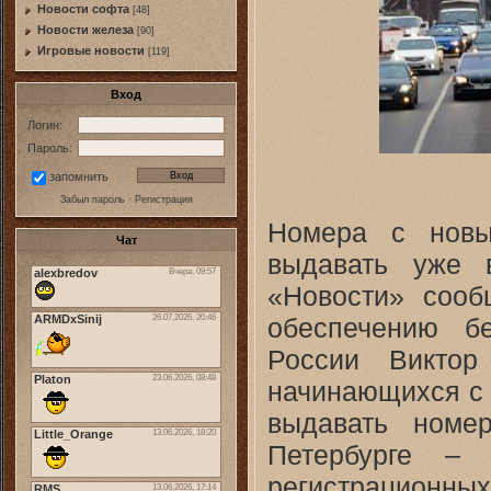
Новости софта
[48]
Новоcти железа
[90]
Игровые новости
[119]
Вход
Логин:
Пароль:
запомнить
Забыл пароль
·
Регистрация
Номера с новы
Чат
выдавать уже 
«Новости» сооб
обеспечению б
России Виктор
начинающихся с 
выдавать ном
Петербурге –
регистрационных