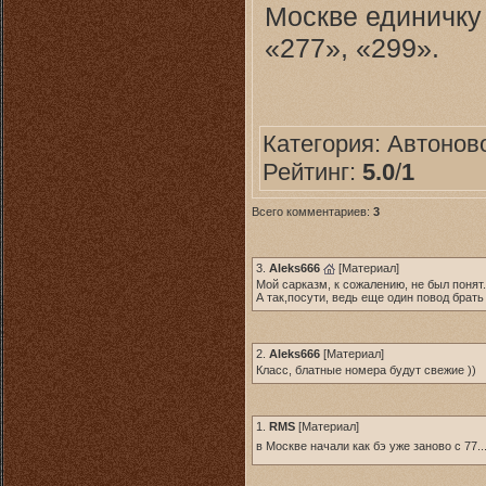
Москве единичку 
«277», «299».
Категория:
Автонов
Рейтинг:
5.0
/
1
Всего комментариев:
3
3.
Aleks666
[
Материал
]
Мой сарказм, к сожалению, не был понят.
А так,посути, ведь еще один повод брать
2.
Aleks666
[
Материал
]
Класс, блатные номера будут свежие ))
1.
RMS
[
Материал
]
в Москве начали как бэ уже заново с 77.