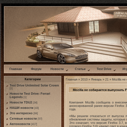
w
Главная
Форум
Новости
Статьи
Test Drive
Иг
Категории
Главная
»
2010
»
Январь
»
21
» Mozilla не
Test Drive Unlimited Solar Crown
[1]
Mozilla не собирается выпускать Fi
Новости Test Drive: Ferrari
Legends
[1]
Компания Mozilla сообщила о внесени
Новости TDU2
[34]
анонсированной ранее версии Firefox
НАШИ новости
[43]
года.
Это интересно
[84]
«Мы решили отказаться от выпуска п
Сетевые новости
[57]
обновления системы защиты, которые по
Это означает, что версия Firefox 3.7
Автоновости
[417]
готового Firefox 3.6) увидит свет в ко