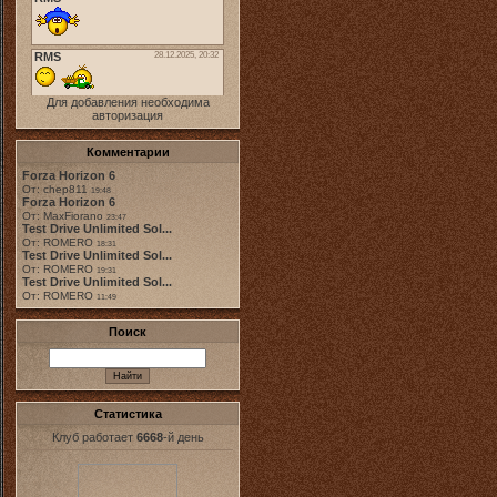
Для добавления необходима
авторизация
Комментарии
Forza Horizon 6
От: chep811
19:48
Forza Horizon 6
От: MaxFiorano
23:47
Test Drive Unlimited Sol...
От: ROMERO
18:31
Test Drive Unlimited Sol...
От: ROMERO
19:31
Test Drive Unlimited Sol...
От: ROMERO
11:49
Поиск
Статистика
Клуб работает
6668
-й день