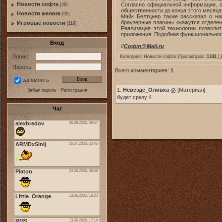
Новости софта
Согласно официальной информации, опу
[48]
общественности до конца этого месяца
Новоcти железа
[90]
Майк Белтцнер также рассказал о на
браузерные плагины окажутся отделенн
Игровые новости
[119]
Реализация этой технологии позволи
приложения. Подобная функциональност
Вход
//
Софт@Mail.ru
Логин:
Категория:
Новости софта
|Просмотров:
1341
| 
Пароль:
Всего комментариев:
1
запомнить
1.
Невезде_Оливка
[
Материал
]
Забыл пароль
·
Регистрация
будет сразу 4
Чат