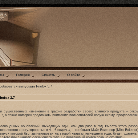
ры
Галерея
Скачать
О сайте
 собирается выпускать Firefox 3.7
refox 3.7
и существенных изменений в график разработки своего главного продукта – откры
 3.7, а также намерен предложить вниманию пользователей новую схему, предполага
олноценных обновлений, выходящих один или два раза в год. Вместо этого разраб
являются с регулярностью в 4 – 6 недель», – сообщает Майк Белтцнер (Mike Beltzner),
, выпуск которой был запланирован на второй квартал нынешнего года, будет удален
нце этого или в начале следующего года. Ее порядковый номер пока не объявлен.