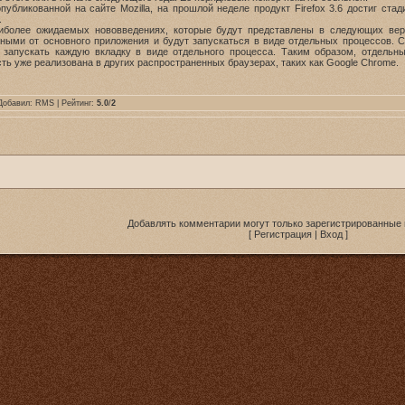
бликованной на сайте Mozilla, на прошлой неделе продукт Firefox 3.6 достиг стад
.
иболее ожидаемых нововведениях, которые будут представлены в следующих вер
ыми от основного приложения и будут запускаться в виде отдельных процессов. Спе
т запускать каждую вкладку в виде отдельного процесса. Таким образом, отдельн
ь уже реализована в других распространенных браузерах, таких как Google Chrome.
Добавил:
RMS
| Рейтинг:
5.0
/
2
Добавлять комментарии могут только зарегистрированные 
[
Регистрация
|
Вход
]