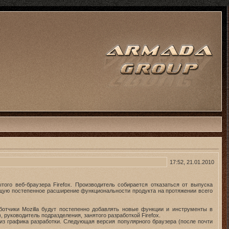
17:52, 21.01.2010
того веб-браузера Firefox. Производитель собирается отказаться от выпуска
ющую постепенное расширение функциональности продукта на протяжении всего
отчики Mozilla будут постепенно добавлять новые функции и инструменты в
 руководитель подразделения, занятого разработкой Firefox.
а из графика разработки. Следующая версия популярного браузера (после почти