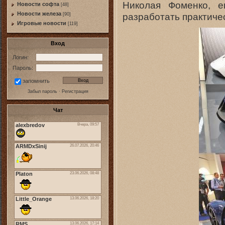
Николая Фоменко, е
Новости софта
[48]
Новоcти железа
разработать практиче
[90]
Игровые новости
[119]
Вход
Логин:
Пароль:
запомнить
Забыл пароль
·
Регистрация
Чат