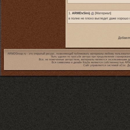
1.
ARMDxSinij
[
Материал
]
в полне не плохо выгледит даже хорошо 
Добавля
ARMDGroup.ru - это открытый ресурс, позволяющий публиковать материалы любому пользовател
быть удален по просьбе автора при предъявлении сканирован
Все, не помеченные авторством, материалы являются эксклюзивными дл
Вся символика и дизайн Клуба являются собственностью
ARM
Сайт управляется системой
uCoz
. Д