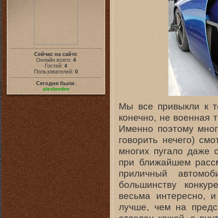
Сейчас на сайте
:
Онлайн всего:
4
Гостей:
4
Пользователей:
0
Сегодня были
:
alexbredov
Мы все привыкли к т
конечно, не военная 
Именно поэтому мног
говорить нечего) см
многих пугало даже 
при ближайшем рассм
приличный автомоб
большинству конкур
весьма интересно, и
лучше, чем на пред