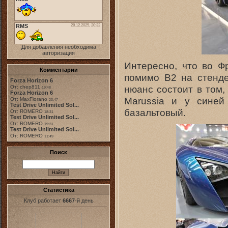
Для добавления необходима
авторизация
Интересно, что во Ф
Комментарии
помимо B2 на стенде
Forza Horizon 6
нюанс состоит в том
От: chep811
19:48
Forza Horizon 6
Marussia и у синей
От: MaxFiorano
23:47
Test Drive Unlimited Sol...
базальтовый.
От: ROMERO
18:31
Test Drive Unlimited Sol...
От: ROMERO
19:31
Test Drive Unlimited Sol...
От: ROMERO
11:49
Поиск
Статистика
Клуб работает
6667
-й день