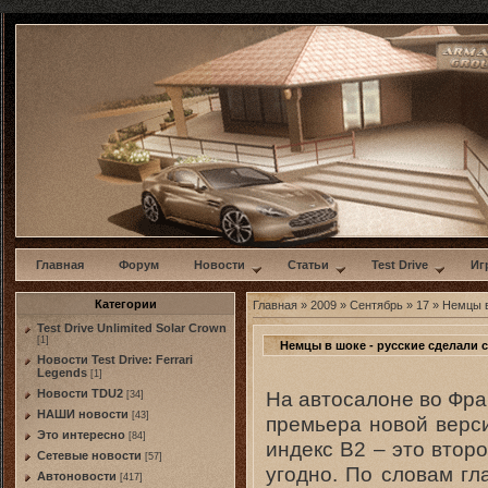
w
Главная
Форум
Новости
Статьи
Test Drive
Иг
Категории
Главная
»
2009
»
Сентябрь
»
17
» Немцы в
Test Drive Unlimited Solar Crown
[1]
Немцы в шоке - русские сделали 
Новости Test Drive: Ferrari
Legends
[1]
На автосалоне во Фр
Новости TDU2
[34]
НАШИ новости
[43]
премьера новой верс
Это интересно
[84]
индекс B2 – это втор
Сетевые новости
[57]
угодно. По словам гл
Автоновости
[417]