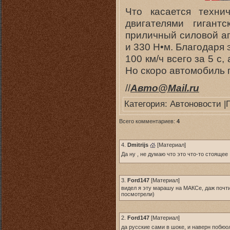
Что касается техни
двигателями гиган
приличный силовой агр
и 330 Н•м. Благодаря э
100 км/ч всего за 5 с
Но скоро автомобиль п
//
Авто@Mail.ru
Категория:
Автоновости
|
Всего комментариев:
4
4.
Dmitrijs
[
Материал
]
Да ну , не думаю что это что-то стоящее 
3.
Ford147
[
Материал
]
видел я эту марашу на МАКСе, даж почти п
посмотрели)
2.
Ford147
[
Материал
]
да русские сами в шоке, и наверн побюо