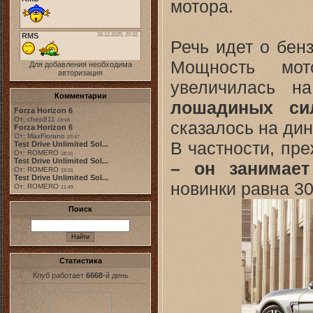
мотора.
Речь идет о бен
Мощность мот
Для добавления необходима
авторизация
увеличилась н
Комментарии
лошадиных си
Forza Horizon 6
От: chep811
19:48
сказалось на ди
Forza Horizon 6
От: MaxFiorano
23:47
В частности, пр
Test Drive Unlimited Sol...
От: ROMERO
18:31
Test Drive Unlimited Sol...
– он занимает
От: ROMERO
19:31
Test Drive Unlimited Sol...
новинки равна 30
От: ROMERO
11:49
Поиск
Статистика
Клуб работает
6668
-й день