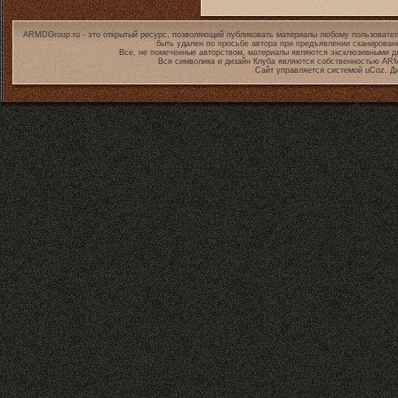
ARMDGroup.ru - это открытый ресурс, позволяющий публиковать материалы любому пользовател
быть удален по просьбе автора при предъявлении сканирован
Все, не помеченные авторством, материалы являются эксклюзивными дл
Вся символика и дизайн Клуба являются собственностью
ARM
Сайт управляется системой
uCoz
. Д