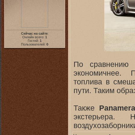
Сейчас на сайте
:
Онлайн всего:
1
Гостей:
1
Пользователей:
0
По сравнению 
экономичнее. 
топлива в смеша
пути. Таким обра
Также
Panamera
экстерьера.
воздухозаборник