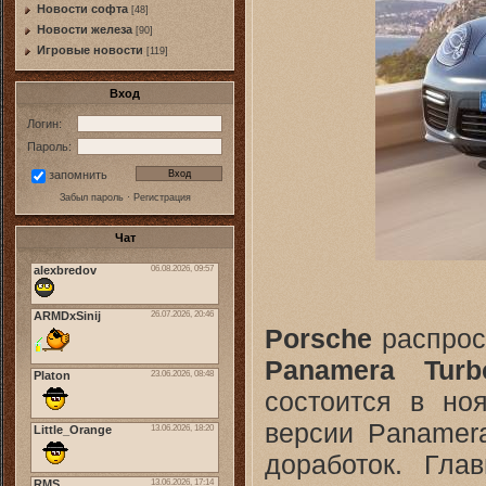
Новости софта
[48]
Новоcти железа
[90]
Игровые новости
[119]
Вход
Логин:
Пароль:
запомнить
Забыл пароль
·
Регистрация
Чат
Porsche
распрос
Panamera Tur
состоится в но
версии Panamera
доработок. Гла