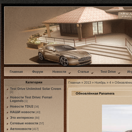
w
Главная
Форум
Новости
Статьи
Test Drive
Иг
Категории
Главная
»
2013
»
Ноябрь
»
4
» Обновлённ
Test Drive Unlimited Solar Crown
[1]
Обновлённая Panamera
Новости Test Drive: Ferrari
Legends
[1]
Новости TDU2
[34]
НАШИ новости
[43]
Это интересно
[84]
Сетевые новости
[57]
Автоновости
[417]