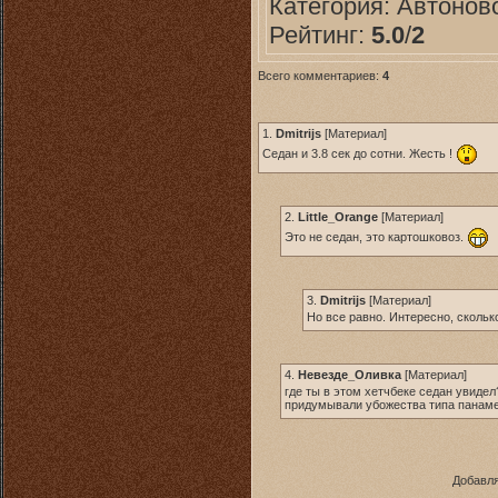
Категория:
Автонов
Рейтинг:
5.0
/
2
Всего комментариев:
4
1.
Dmitrijs
[
Материал
]
Седан и 3.8 сек до сотни. Жесть !
2.
Little_Orange
[
Материал
]
Это не седан, это картошковоз.
3.
Dmitrijs
[
Материал
]
Но все равно. Интересно, сколько
4.
Невезде_Оливка
[
Материал
]
где ты в этом хетчбеке седан увидел
придумывали убожества типа панаме
Добавля