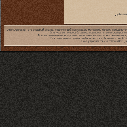
Добавля
ARMDGroup.ru - это открытый ресурс, позволяющий публиковать материалы любому пользовател
быть удален по просьбе автора при предъявлении сканирован
Все, не помеченные авторством, материалы являются эксклюзивными дл
Вся символика и дизайн Клуба являются собственностью
ARM
Сайт управляется системой
uCoz
. Д