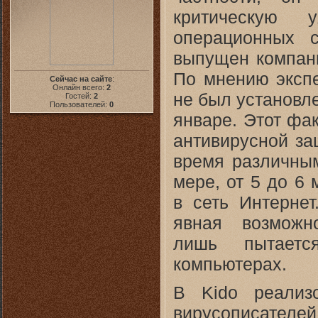
критическую 
операционных 
выпущен компани
По мнению экспе
Сейчас на сайте
:
Онлайн всего:
2
не был установл
Гостей:
2
Пользователей:
0
январе. Этот фа
антивирусной за
время различны
мере, от 5 до 6
в сеть Интернет
явная возможн
лишь пытаетс
компьютерах.
В Kido реализ
вирусописателе