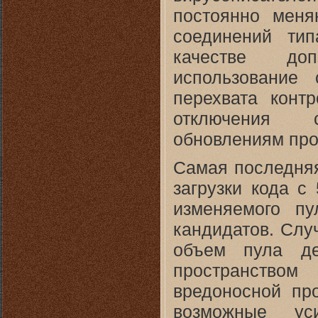
постоянно меня
соединений типа
качестве доп
использование
перехвата конт
отключения с
обновлениям про
Самая последняя
загрузки кода с
изменяемого пу
кандидатов. Слу
объем пула де
пространство
вредоносной пр
возможные ус