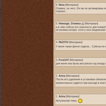
6.
Neta
[
Материал
]
Оливка, ты чего. Он же не активирован е
хорошо..
5.
Невезде_Оливка
[
Материал
]
а в чём собсно его опасность для юзера?
не велика потеря. хотя у кого медленная
4.
PAZITIV
[
Материал
]
У меня такая фигня сидела... Собсна п
3.
Ford147
[
Материал
]
для меня она была актуальна год назад) 
2.
Arina
[
Материал
]
После его удаления и установки обновлен
моментально садится при выходе в инет
1.
Arina
[
Материал
]
Актуальная тема.