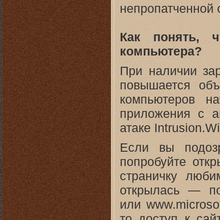
непропатченной 
Как понять, 
компьютера?
При наличии за
повышается объ
компьютеров на
приложения с а
атаке Intrusion.Wi
Если вы подозр
попробуйте откр
страничку люби
открылась — по
или www.microso
то доступ к сай