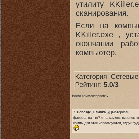
утилиту KKiller
сканирования.
Если на компью
KKiller.exe , ус
окончании рабо
компьютер.
Категория:
Сетевые
Рейтинг:
5.0
/
3
Всего комментариев:
7
7.
Невезде_Оливка
[
Материал
]
фаервол на что? я пользуюсь тыреном 
компы для атак используются, вдруг буд