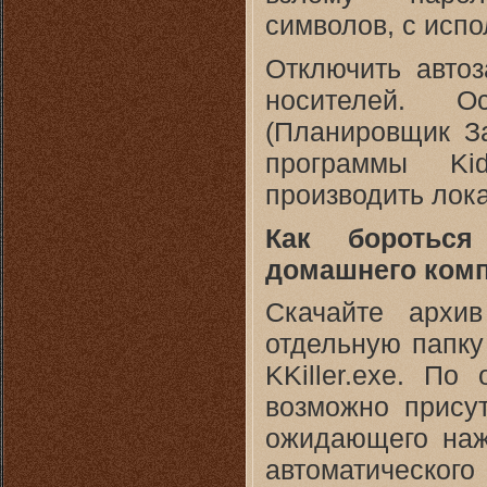
символов, с испо
Отключить авто
носителей. О
(Планировщик З
программы Kid
производить лок
Как боротьс
домашнего ком
Скачайте архив 
отдельную папку
KKiller.exe. По
возможно присут
ожидающего наж
автоматическог