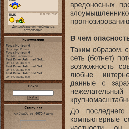
вредоносных пр
злоумышленник
прогнозированию
Для добавления необходима
авторизация
В чем опасност
Комментарии
Forza Horizon 6
Таким образом, с
От: chep811
19:48
Forza Horizon 6
сеть (ботнет) п
От: MaxFiorano
23:47
Test Drive Unlimited Sol...
От: ROMERO
возможность со
18:31
Test Drive Unlimited Sol...
От: ROMERO
19:31
любые интерне
Test Drive Unlimited Sol...
От: ROMERO
11:49
данные с зара
Поиск
нежелательный
крупномасштабны
Статистика
До последнего
Клуб работает
6670
-й день
компьютерные с
частности, он