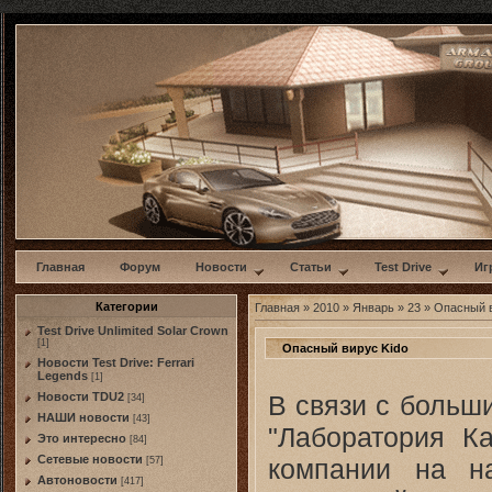
w
Главная
Форум
Новости
Статьи
Test Drive
Иг
Категории
Главная
»
2010
»
Январь
»
23
» Опасный в
Test Drive Unlimited Solar Crown
[1]
Опасный вирус Kido
Новости Test Drive: Ferrari
Legends
[1]
В связи с больш
Новости TDU2
[34]
НАШИ новости
[43]
"Лаборатория Ка
Это интересно
[84]
Сетевые новости
компании на н
[57]
Автоновости
[417]