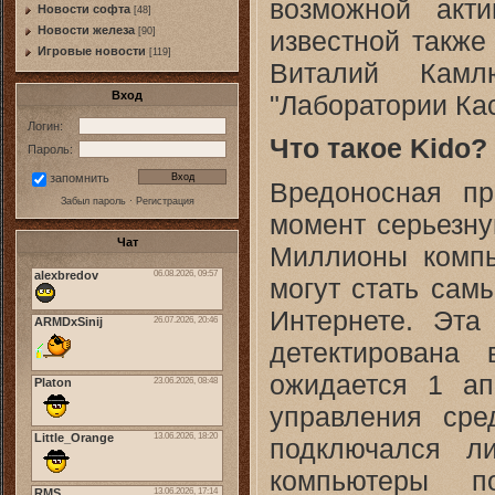
возможной акти
Новости софта
[48]
Новоcти железа
известной также
[90]
Игровые новости
[119]
Виталий Камл
Вход
"Лаборатории Кас
Логин:
Что такое Kido?
Пароль:
запомнить
Вредоносная пр
Забыл пароль
·
Регистрация
момент серьезну
Чат
Миллионы компь
могут стать сам
Интернете. Эта
детектирована
ожидается 1 ап
управления ср
подключался л
компьютеры п