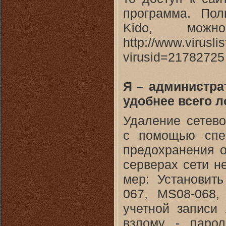
программа. Пол
Kido, можн
http://www.virusli
virusid=21782725
Я – администра
удобнее всего 
Удаление сетево
с помощью спец
предохранения о
серверах сети н
мер: Установит
067, MS08-068,
учетной записи 
взлому - паро