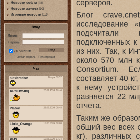
серверов.
Новости софта
[48]
Новоcти железа
[90]
Блог crave.cn
Игровые новости
[119]
исследование «
Вход
подсчитали к
Логин:
подключенных к 
Пароль:
из них. Так, к 
запомнить
Забыл пароль
·
Регистрация
около 570 млн к
Consortium. Е
Чат
составляет 40 к
к нему устройс
равняется 22 мл
отчета.
Таким же образо
общий вес всех с
кг), различных 