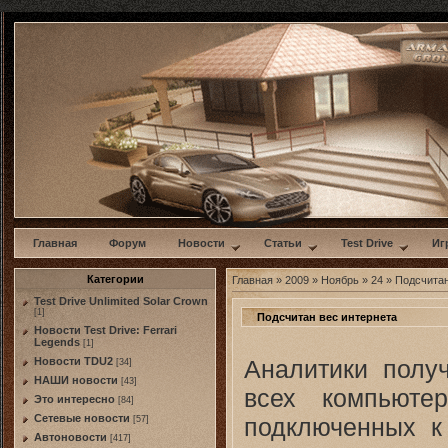
w
Главная
Форум
Новости
Статьи
Test Drive
Иг
Категории
Главная
»
2009
»
Ноябрь
»
24
» Подсчитан
Test Drive Unlimited Solar Crown
[1]
Подсчитан вес интернета
Новости Test Drive: Ferrari
Legends
[1]
Аналитики полу
Новости TDU2
[34]
НАШИ новости
[43]
всех компьюте
Это интересно
[84]
Сетевые новости
подключенных к
[57]
Автоновости
[417]