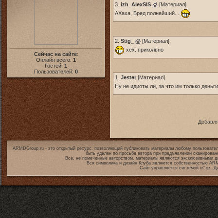
3.
izh_AlexSIS
[
Материал
]
АХаха, Бред полнейший...
2.
Stig_
[
Материал
]
хех..прикольно
Сейчас на сайте
:
Онлайн всего:
1
Гостей:
1
Пользователей:
0
1.
Jester
[
Материал
]
Ну не идиоты ли, за что им только деньг
Добавля
ARMDGroup.ru - это открытый ресурс, позволяющий публиковать материалы любому пользовател
быть удален по просьбе автора при предъявлении сканирован
Все, не помеченные авторством, материалы являются эксклюзивными дл
Вся символика и дизайн Клуба являются собственностью
ARM
Сайт управляется системой
uCoz
. Д