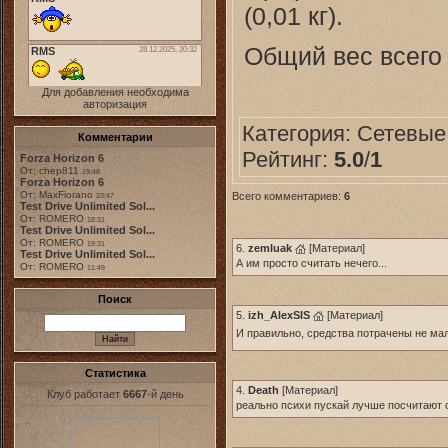
(0,01 кг).
Общий вес всего 
Для добавления необходима
авторизация
Категория:
Сетевые
Комментарии
Рейтинг:
5.0
/
1
Forza Horizon 6
От: chep811
19:48
Forza Horizon 6
От: MaxFiorano
Всего комментариев:
6
23:47
Test Drive Unlimited Sol...
От: ROMERO
18:31
Test Drive Unlimited Sol...
От: ROMERO
19:31
6.
zemluak
[
Материал
]
Test Drive Unlimited Sol...
А им просто считать нечего...
От: ROMERO
11:49
Поиск
5.
izh_AlexSIS
[
Материал
]
И правильно, средства потрачены не мал
Статистика
4.
Death
[
Материал
]
Клуб работает
6667
-й день
реально психи пускай лучше посчитают с