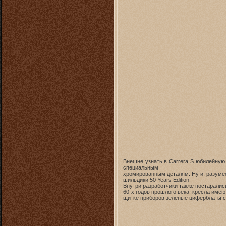
Внешне узнать в Carrera S юбилейную
специальным
хромированным деталям. Ну и, разумее
шильдики 50 Years Edition.
Внутри разработчики также постарали
60-х годов прошлого века: кресла имею
щитке приборов зеленые циферблаты с