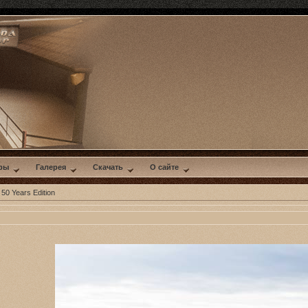
ры
Галерея
Скачать
О сайте
50 Years Edition