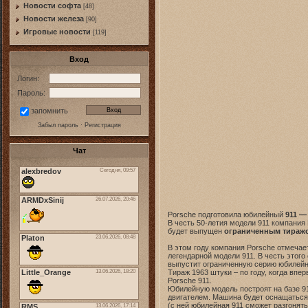
Новости софта
[48]
Новоcти железа
[90]
Игровые новости
[119]
Вход
Логин:
Пароль:
запомнить
Забыл пароль
·
Регистрация
Чат
Porsche подготовила юбилейный
911 — 
В честь 50-летия модели 911 компания 
будет выпущен
ограниченным тиражо
В этом году компания Porsche отмечае
легендарной модели 911. В честь этог
выпустит ограниченную серию юбилейны
Тираж 1963 штуки – по году, когда впе
Porsche 911.
Юбилейную модель построят на базе 91
двигателем. Машина будет оснащаться
(с ней юбилейная 911 сможет разгонят