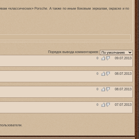
ивам «классических» Porsche. А также по иным боковым зеркалам, окраске и по
Порядок вывода комментариев:
0
09.07.2013
0
08.07.2013
0
08.07.2013
0
07.07.2013
пользователи.