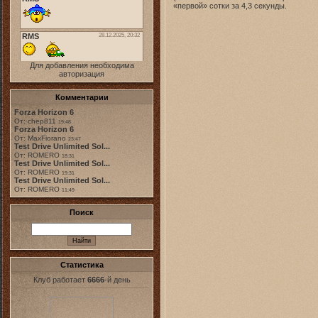
«первой» сотки за 4,3 секунды.
Для добавления необходима
авторизация
Комментарии
Forza Horizon 6
От: chep811
19:48
Forza Horizon 6
От: MaxFiorano
23:47
Test Drive Unlimited Sol...
От: ROMERO
18:31
Test Drive Unlimited Sol...
От: ROMERO
19:31
Test Drive Unlimited Sol...
От: ROMERO
11:49
Поиск
Статистика
Клуб работает
6666
-й день