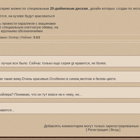
ю серию можно по специальным
20-дюймовым дискам
, дизайн которых создан по мот
тся, на кузове будут красоваться
сь провести параллели с машинами
т специальную клетчатую обивку, на
 крупными обозначениями.
бавил:
Dmitrijs
| Рейтинг:
5.0
/
2
 лучше все было. Сейчас только еще серия gt нравится, не более.
узе такие вижу.Очень красивые.Особенно в синем,желтом и белом цвете.
пойлера? Понимаю, что он тут вовсе ни к чему, но...
авится...
Добавлять комментарии могут только зарегистрированные 
[
Регистрация
|
Вход
]