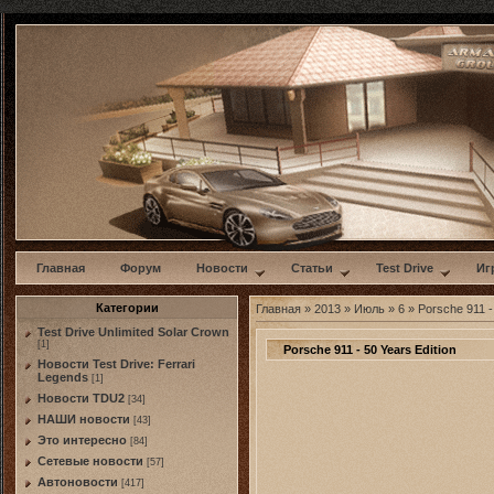
w
Главная
Форум
Новости
Статьи
Test Drive
Иг
Категории
Главная
»
2013
»
Июль
»
6
» Porsche 911 - 
Test Drive Unlimited Solar Crown
[1]
Porsche 911 - 50 Years Edition
Новости Test Drive: Ferrari
Legends
[1]
Новости TDU2
[34]
НАШИ новости
[43]
Это интересно
[84]
Сетевые новости
[57]
Автоновости
[417]