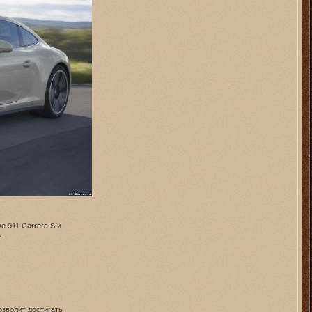
е 911 Carrera S и
.
озволит достигать