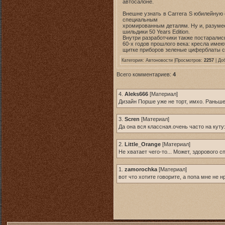
автосалоне.
Внешне узнать в Carrera S юбилейну
специальным
хромированным деталям. Ну и, разумее
шильдики 50 Years Edition.
Внутри разработчики также постарали
60-х годов прошлого века: кресла имею
щитке приборов зеленые циферблаты с
Категория:
Автоновости
|Просмотров:
2257
| До
Всего комментариев:
4
4.
Aleks666
[
Материал
]
Дизайн Порше уже не торт, имхо. Раньше
3.
Scren
[
Материал
]
Да она вся классная.очень часто на кут
2.
Little_Orange
[
Материал
]
Не хватает чего-то... Может, здорового с
1.
zamorochka
[
Материал
]
вот что хотите говорите, а попа мне не нр