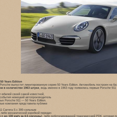
50 Years Edition
Porsche выпустит лимитированную серию 50 Years Edition. Автомобиль построен на баз
м в количестве 1963 штуки
, ведь именно в 1963 году появились первые Porsche 911 
т юбилей своей самой известной,
о события немецкий автопроизводитель
х Porsche 911 — 50 Years Edition.
рвые компания представила публике
1 Carrera S с 395-сильным
 либо механической коробкой передач
ься
до 100 км/ч за 4,5 секунды
), либо роботизированной трансмиссией PDK, которая п