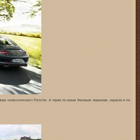
ам «классических» Porsche. А также по иным боковым зеркалам, окраске и по