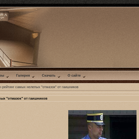
ры
Галерея
Скачать
О сайте
 рейтинг самых нелепых "отмазок" от гаишников
ых "отмазок" от гаишников