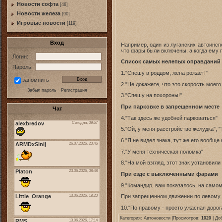
Новости софта
[48]
Новоcти железа
[90]
Игровые новости
[119]
Вход
Например, один из луганских автоинсп
что фары были включены, а когда ему 
Логин:
Список самых нелепых оправданий
Пароль:
1."Спешу в роддом, жена рожает!"
запомнить
2."Не докажете, что это скорость моего
Забыл пароль
·
Регистрация
3."Спешу на похороны!"
При парковке в запрещенном месте
Чат
4."Так здесь же удобней парковаться"
5."Ой, у меня расстройство желудка", "
6."Я не видел знака, тут же его вообще 
7."У меня техническая поломка"
8."На мой взгляд, этот знак установил
При езде с выключенными фарами
9."Командир, вам показалось, на само
При запрещенном движении по левому 
10."По правому - просто ужасная дорога
Категория:
Автоновости
|Просмотров:
1020
| До