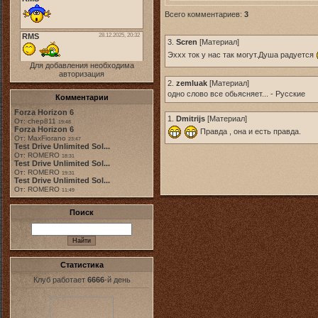
Всего комментариев:
3
3.
Scren
[
Материал
]
Эххх ток у нас так могут.Душа радуется
Для добавления необходима
авторизация
2.
zemluak
[
Материал
]
одно слово все обьясняет... - Русские
Комментарии
Forza Horizon 6
1.
Dmitrijs
[
Материал
]
От: chep811
19:48
Forza Horizon 6
Правда , она и есть правда.
От: MaxFiorano
23:47
Test Drive Unlimited Sol...
От: ROMERO
18:31
Test Drive Unlimited Sol...
От: ROMERO
19:31
Test Drive Unlimited Sol...
От: ROMERO
11:49
Поиск
Статистика
Клуб работает
6666
-й день