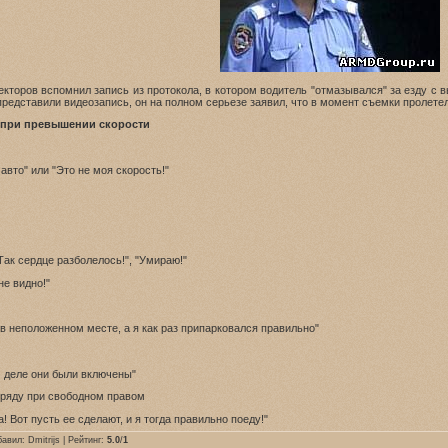
екторов вспомнил запись из протокола, в котором водитель "отмазывался" за езду 
представили видеозапись, он на полном серьезе заявил, что в момент съемки пролет
 при превышении скорости
 авто" или "Это не моя скорость!"
Так сердце разболелось!", "Умираю!"
не видно!"
и в неположенном месте, а я как раз припарковался правильно"
м деле они были включены"
ряду при свободном правом
! Вот пусть ее сделают, и я тогда правильно поеду!"
бавил:
Dmitrijs
| Рейтинг:
5.0
/
1