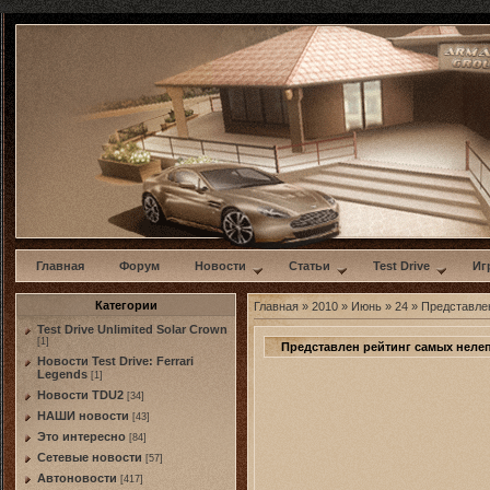
w
Главная
Форум
Новости
Статьи
Test Drive
Иг
Категории
Главная
»
2010
»
Июнь
»
24
» Представлен
Test Drive Unlimited Solar Crown
[1]
Представлен рейтинг самых нелеп
Новости Test Drive: Ferrari
Legends
[1]
Новости TDU2
[34]
НАШИ новости
[43]
Это интересно
[84]
Сетевые новости
[57]
Автоновости
[417]