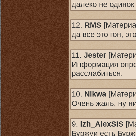
далеко не одинок
12.
RMS
[
Матери
да все это гон, э
11.
Jester
[
Матер
Информация опро
расслабиться.
10.
Nikwa
[
Матер
Очень жаль, ну н
9.
izh_AlexSIS
[
М
Буржуи есть Бурж