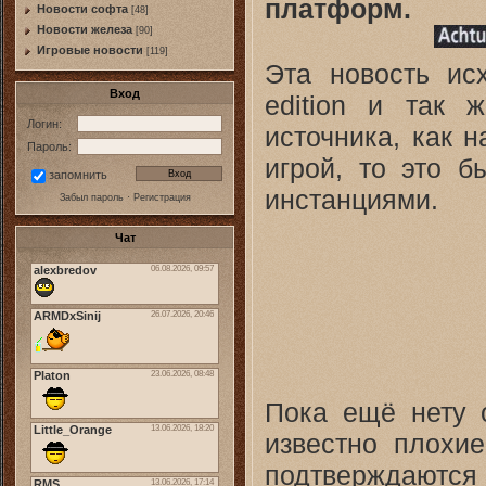
платформ.
Новости софта
[48]
Новоcти железа
[90]
Игровые новости
[119]
Эта новость ис
Вход
edition и так 
Логин:
источника, как н
Пароль:
игрой, то это 
запомнить
инстанциями.
Забыл пароль
·
Регистрация
Чат
Пока ещё нету 
известно плохие
подтверждаются 