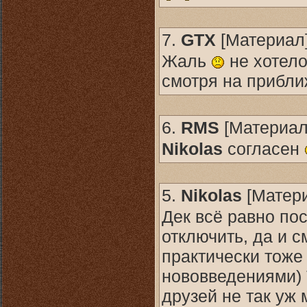
7.
GTX
[
Материал
Жаль
не хотело
смотря на прибл
6.
RMS
[
Материа
Nikolas
согласен
5.
Nikolas
[
Матер
Дек всё равно по
отключить, да и с
практически тоже
нововведениями) Т
друзей не так уж 