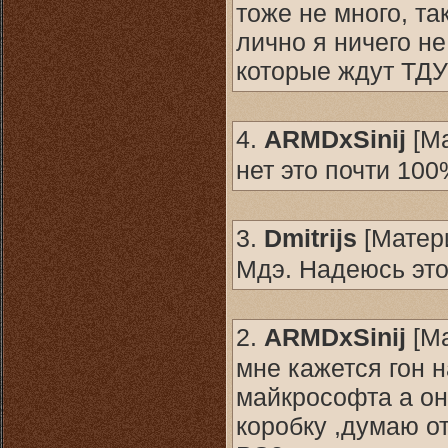
тоже не много, та
лично я ничего не
которые ждут ТД
4.
ARMDxSinij
[
М
нет это почти 10
3.
Dmitrijs
[
Матер
Мдэ. Надеюсь это
2.
ARMDxSinij
[
М
мне кажется гон 
майкрософта а он
коробку ,думаю о