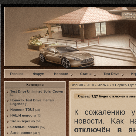
w
Главная
Форум
Новости
Статьи
Test Drive
Иг
Категории
Главная
»
2010
»
Июль
»
7
» Сервер ТДУ б
Test Drive Unlimited Solar Crown
[1]
Сервер ТДУ будет отключён в янв
Новости Test Drive: Ferrari
Legends
[1]
К сожалению у
Новости TDU2
[34]
НАШИ новости
[43]
новости. Kак 
Это интересно
[84]
Сетевые новости
отключён в ян
[57]
Автоновости
[417]