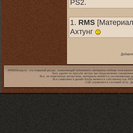
PS2.
1.
RMS
[
Материа
Ахтунг
Добавля
ARMDGroup.ru - это открытый ресурс, позволяющий публиковать материалы любому пользовател
быть удален по просьбе автора при предъявлении сканирован
Все, не помеченные авторством, материалы являются эксклюзивными дл
Вся символика и дизайн Клуба являются собственностью
ARM
Сайт управляется системой
uCoz
. Д