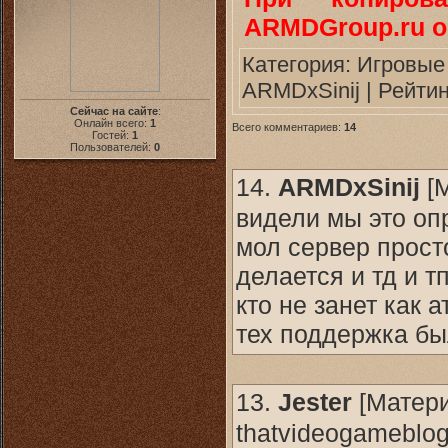
ARMDGroup.ru о
Категория:
Игровые
ARMDxSinij
| Рейтин
Сейчас на сайте
:
Онлайн всего:
1
Всего комментариев:
14
Гостей:
1
Пользователей:
0
14.
ARMDxSinij
[
видели мы это оп
мол сервер просто
делается и тд и т
кто не занет как 
тех поддержка бы
13.
Jester
[
Матер
thatvideogameblog