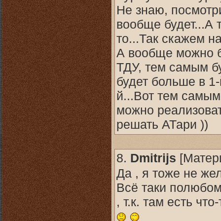
Не знаю, посмотри
вообще будет...А 
то...Так скажем н
А вообще можно б
ТДУ, тем самым бу
будет больше в 1-й
й...Вот тем самы
можно реализоват
решать АТари ))
8.
Dmitrijs
[
Матер
Да , я тоже не же
Всё таки полюбому
, т.к. там есть ч