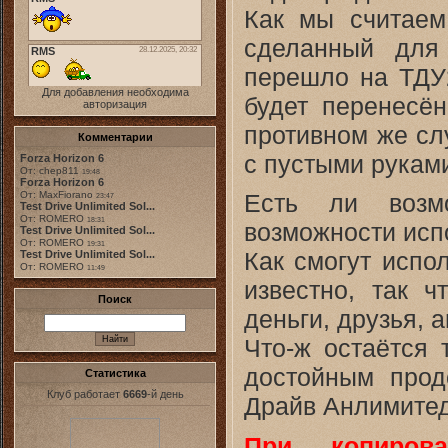
Как мы считаем
сделанный для
перешло на ТДУ2
Для добавления необходима
будет перенесён
авторизация
противном же слу
Комментарии
с пустыми рукам
Forza Horizon 6
От: chep811
19:48
Forza Horizon 6
От: MaxFiorano
Есть ли возм
23:47
Test Drive Unlimited Sol...
От: ROMERO
18:31
возможности испо
Test Drive Unlimited Sol...
От: ROMERO
19:31
Как смогут испо
Test Drive Unlimited Sol...
От: ROMERO
11:49
известно, так 
Поиск
деньги, друзья, а
Что-ж остаётся 
достойным прод
Статистика
Клуб работает
6669
-й день
Драйв Анлимитед
При копиров