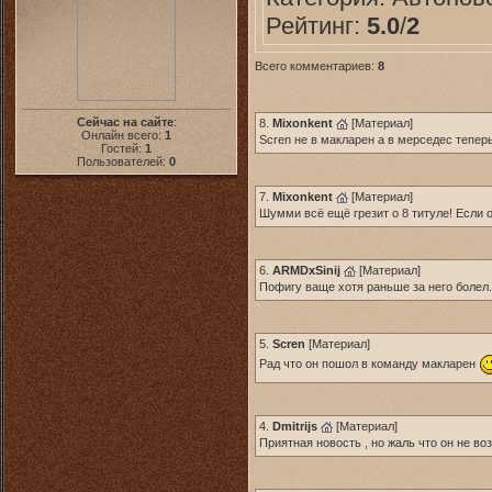
Рейтинг:
5.0
/
2
Всего комментариев:
8
Сейчас на сайте
:
8.
Mixonkent
[
Материал
]
Онлайн всего:
1
Scren не в макларен а в мерседес тепер
Гостей:
1
Пользователей:
0
7.
Mixonkent
[
Материал
]
Шумми всё ещё грезит о 8 титуле! Если о
6.
ARMDxSinij
[
Материал
]
Пофигу ваще хотя раньше за него болел.н
5.
Scren
[
Материал
]
Рад что он пошол в команду макларен
4.
Dmitrijs
[
Материал
]
Приятная новость , но жаль что он не во