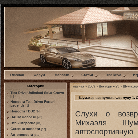
w
Главная
Форум
Новости
Статьи
Test Drive
Иг
Категории
Главная
»
2009
»
Декабрь
»
23
» Шумахер 
Test Drive Unlimited Solar Crown
[1]
Шумахер вернулся в Формулу-1.
Новости Test Drive: Ferrari
Legends
[1]
Слухи о возвр
Новости TDU2
[34]
НАШИ новости
[43]
Михаэля Шум
Это интересно
[84]
Сетевые новости
автоспортивную
[57]
Автоновости
[417]