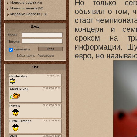
Но только сег
Новости софта
[48]
Новоcти железа
объявил о том, 
[90]
Игровые новости
[119]
старт чемпионат
Вход
концерн и сем
Логин:
сроком на тр
Пароль:
информации, Шу
запомнить
евро, но называю
Забыл пароль
·
Регистрация
Чат