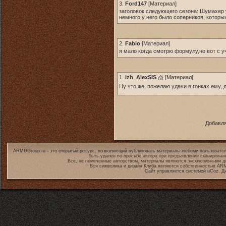
3.
Ford147
[
Материал
]
заголовок следующего сезона: Шумахер у
немного у него было соперников, которы
2.
Fabio
[
Материал
]
я мало когда смотрю формулу,но вот с у
1.
izh_AlexSIS
[
Материал
]
Ну что же, пожелаю удачи в гонках ему, 
Добавля
ARMDGroup.ru - это открытый ресурс, позволяющий публиковать материалы любому пользовател
быть удален по просьбе автора при предъявлении сканирован
Все, не помеченные авторством, материалы являются эксклюзивными дл
Вся символика и дизайн Клуба являются собственностью
ARM
Сайт управляется системой
uCoz
. Д