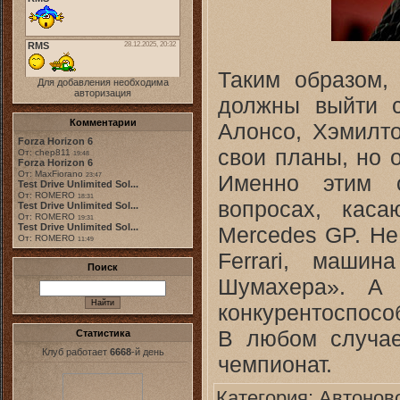
Таким образом,
Для добавления необходима
авторизация
должны выйти с
Комментарии
Алонсо, Хэмилто
Forza Horizon 6
свои планы, но 
От: chep811
19:48
Forza Horizon 6
От: MaxFiorano
Именно этим о
23:47
Test Drive Unlimited Sol...
От: ROMERO
18:31
вопросах, каса
Test Drive Unlimited Sol...
От: ROMERO
19:31
Test Drive Unlimited Sol...
Mercedes GP. Не 
От: ROMERO
11:49
Ferrari, маши
Поиск
Шумахера». А 
конкурентоспосо
В любом случае
Статистика
Клуб работает
6668
-й день
чемпионат.
Категория:
Автонов