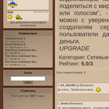
поделиться с ми
или голосом", 
можно с уверен
Для добавления необходима
создателям се
авторизация
пользователи д
Комментарии
Forza Horizon 6
деньги.
От: chep811
19:48
Forza Horizon 6
UPGRADE
От: MaxFiorano
23:47
Test Drive Unlimited Sol...
От: ROMERO
18:31
Категория:
Сетевые
Test Drive Unlimited Sol...
От: ROMERO
19:31
Test Drive Unlimited Sol...
Рейтинг:
5.0
/
3
От: ROMERO
11:49
Всего комментариев:
3
Поиск
3.
izh_AlexSIS
[
Материал
]
Да очень...Прибыльное дело...
Статистика
Клуб работает
6667
-й день
2.
Jester
[
Материал
]
Эх, всё гениальное просто... И очень п