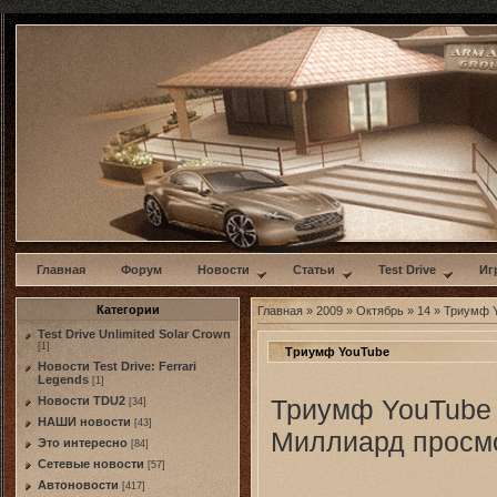
w
Главная
Форум
Новости
Статьи
Test Drive
Иг
Категории
Главная
»
2009
»
Октябрь
»
14
» Триумф 
Test Drive Unlimited Solar Crown
[1]
Триумф YouTube
Новости Test Drive: Ferrari
Legends
[1]
Триумф YouTube
Новости TDU2
[34]
НАШИ новости
[43]
Миллиард просмо
Это интересно
[84]
Сетевые новости
[57]
Автоновости
[417]