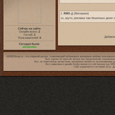
1.
RMS
[
Материал
]
эх, круто, реклама там бешенных денег 
Сейчас на сайте
:
Онлайн всего:
2
Гостей:
2
Добавля
Пользователей:
0
Сегодня были
:
alexbredov
ARMDGroup.ru - это открытый ресурс, позволяющий публиковать материалы любому пользовател
быть удален по просьбе автора при предъявлении сканирован
Все, не помеченные авторством, материалы являются эксклюзивными дл
Вся символика и дизайн Клуба являются собственностью
ARM
Сайт управляется системой
uCoz
. Д