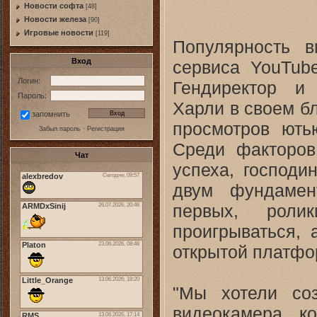
Новости софта
[48]
Новоcти железа
[90]
Игровые новости
[119]
Популярность в
Вход
сервиса YouTub
Логин:
Гендиректор и
Пароль:
Харли в своем б
запомнить
просмотров ють
Забыл пароль
·
Регистрация
Среди факторов
Чат
успеха, господи
двум фундамен
первых, роли
проигрываться, 
открытой платфо
"Мы хотели соз
видеокамера, к