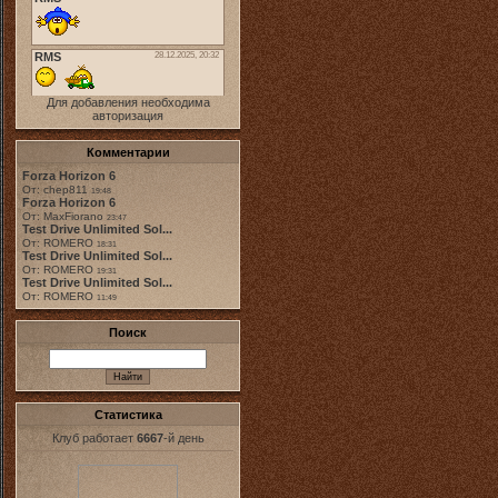
Для добавления необходима
авторизация
Комментарии
Forza Horizon 6
От: chep811
19:48
Forza Horizon 6
От: MaxFiorano
23:47
Test Drive Unlimited Sol...
От: ROMERO
18:31
Test Drive Unlimited Sol...
От: ROMERO
19:31
Test Drive Unlimited Sol...
От: ROMERO
11:49
Поиск
Статистика
Клуб работает
6667
-й день