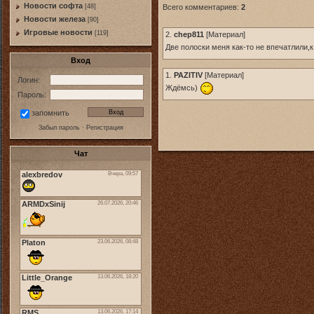
Новости софта
Всего комментариев:
2
[48]
Новоcти железа
[90]
Игровые новости
[119]
2.
chep811
[
Материал
]
Две полоски меня как-то не впечатлили,
Вход
1.
PAZITIV
[
Материал
]
Логин:
Ждёмсь)
Пароль:
запомнить
Забыл пароль
·
Регистрация
Чат