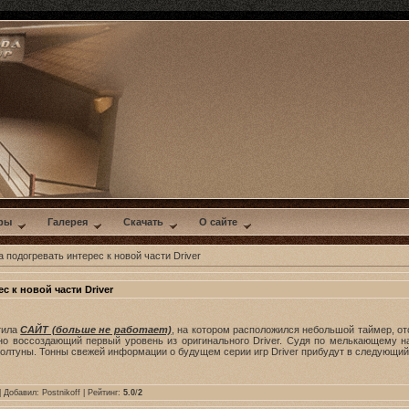
ры
Галерея
Скачать
О сайте
а подогревать интерес к новой части Driver
с к новой части Driver
стила
САЙТ (больше не работает)
, на котором расположился небольшой таймер, о
ьно воссоздающий первый уровень из оригинального Driver. Судя по мелькающему на
олтуны. Тонны свежей информации о будущем серии игр Driver прибудут в следующий 
| Добавил:
Postnikoff
| Рейтинг:
5.0
/
2