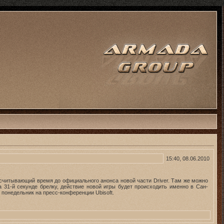
15:40, 08.06.2010
тсчитывающий время до официального анонса новой части Driver. Там же можно
 31-й секунде брелку, действие новой игры будет происходить именно в Сан-
понедельник на пресс-конференции Ubisoft.