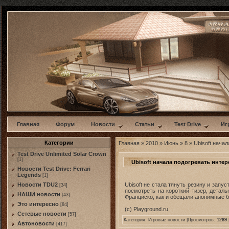
w
Главная
Форум
Новости
Статьи
Test Drive
Иг
Категории
Главная
»
2010
»
Июнь
»
8
» Ubisoft начал
Test Drive Unlimited Solar Crown
[1]
Ubisoft начала подогревать интере
Новости Test Drive: Ferrari
Legends
[1]
Ubisoft не стала тянуть резину и запу
Новости TDU2
[34]
посмотреть на короткий тизер, детал
НАШИ новости
[43]
Франциско, как и обещали анонимные б
Это интересно
[84]
(с) Playground.ru
Сетевые новости
[57]
Категория:
Игровые новости
|Просмотров:
1289
Автоновости
[417]