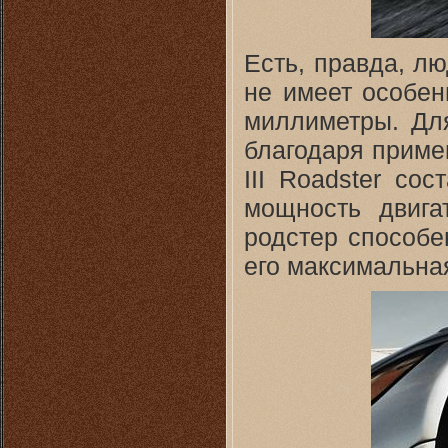
Есть, правда, л
не имеет особен
миллиметры. Для
благодаря приме
III Roadster со
мощность двигат
родстер способен
его максимальная