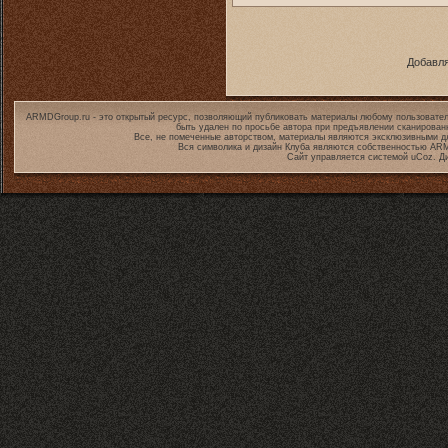
Добавля
ARMDGroup.ru - это открытый ресурс, позволяющий публиковать материалы любому пользовател
быть удален по просьбе автора при предъявлении сканирован
Все, не помеченные авторством, материалы являются эксклюзивными дл
Вся символика и дизайн Клуба являются собственностью
ARM
Сайт управляется системой
uCoz
. Д