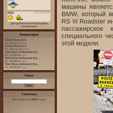
машины является
BMW, который вы
RS III Roadster 
Для добавления необходима
авторизация
пассажирское 
специального че
Комментарии
Forza Horizon 6
этой модели.
От: chep811
19:48
Forza Horizon 6
От: MaxFiorano
23:47
Test Drive Unlimited Sol...
От: ROMERO
18:31
Test Drive Unlimited Sol...
От: ROMERO
19:31
Test Drive Unlimited Sol...
От: ROMERO
11:49
Поиск
Статистика
Клуб работает
6668
-й день