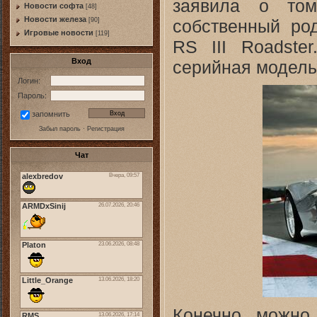
заявила о том
Новости софта
[48]
Новоcти железа
собственный род
[90]
Игровые новости
[119]
RS III Roadste
Вход
серийная модель,
Логин:
Пароль:
запомнить
Забыл пароль
·
Регистрация
Чат
Конечно, можно 