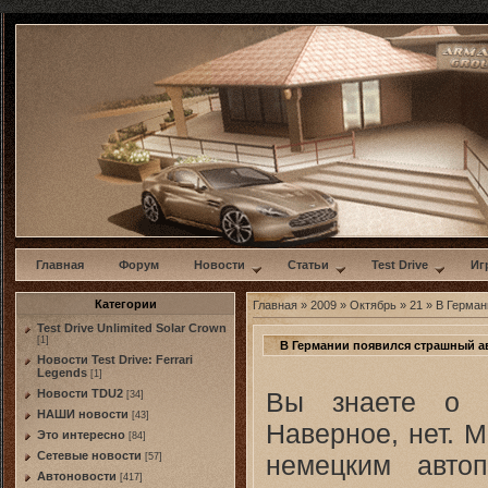
w
Главная
Форум
Новости
Статьи
Test Drive
Иг
Категории
Главная
»
2009
»
Октябрь
»
21
» В Герман
Test Drive Unlimited Solar Crown
[1]
В Германии появился страшный 
Новости Test Drive: Ferrari
Legends
[1]
Вы знаете о с
Новости TDU2
[34]
НАШИ новости
[43]
Наверное, нет. 
Это интересно
[84]
Сетевые новости
немецким авто
[57]
Автоновости
[417]