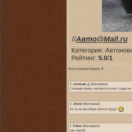
//
Авто@Mail.ru
Категория:
Автонов
Рейтинг:
5.0
/
1
Всего комментариев:
3
3.
zemluak
[
Материал
]
Спереди клево смотрится а вот сзади не а
2.
Jester
[
Материал
]
За то на автобане боятся будут
1.
Fabio
[
Материал
]
ужс какой)