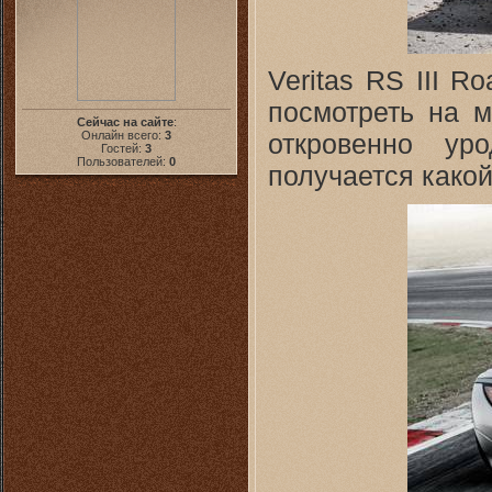
Veritas RS III R
посмотреть на м
Сейчас на сайте
:
откровенно ур
Онлайн всего:
3
Гостей:
3
Пользователей:
0
получается какой