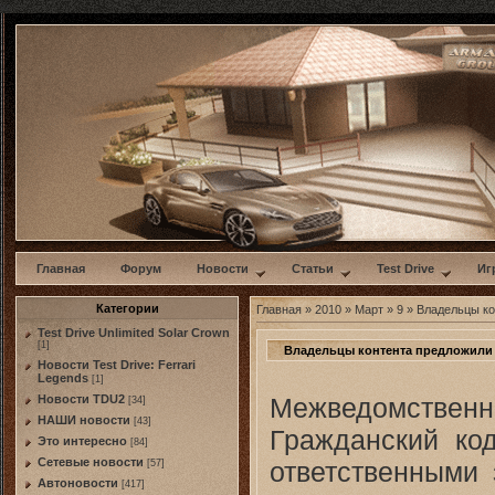
w
Главная
Форум
Новости
Статьи
Test Drive
Иг
Категории
Главная
»
2010
»
Март
»
9
» Владельцы ко
Test Drive Unlimited Solar Crown
[1]
Владельцы контента предложили 
Новости Test Drive: Ferrari
Legends
[1]
Межведомственны
Новости TDU2
[34]
НАШИ новости
[43]
Гражданский ко
Это интересно
[84]
Сетевые новости
ответственными 
[57]
Автоновости
[417]