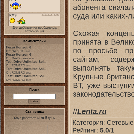
абонента сначал
суда или каких-л
Для добавления необходима
Схожая концеп
авторизация
принята в Велик
Комментарии
Forza Horizon 6
по просьбе пр
От: chep811
19:48
Forza Horizon 6
сайтам, содер
От: MaxFiorano
23:47
Test Drive Unlimited Sol...
выполнять таку
От: ROMERO
18:31
Test Drive Unlimited Sol...
От: ROMERO
19:31
Крупные британс
Test Drive Unlimited Sol...
От: ROMERO
11:49
BT, уже выступи
Поиск
законодательство
//
Lenta.ru
Статистика
Клуб работает
6670
-й день
Категория:
Сетевые
Рейтинг:
5.0
/
1