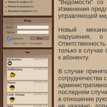
"Ведомости" со
Новости софта
[48]
Новоcти железа
Изменения предл
[90]
Игровые новости
[119]
управляющей мед
Вход
Логин:
Новый механи
Пароль:
нарушения, о 
запомнить
Ответственность
Забыл пароль
·
Регистрация
только в случае
Чат
к абоненту.
В случае принят
сотрудничества 
административ
последнем случа
в отношении рук
не указано, до