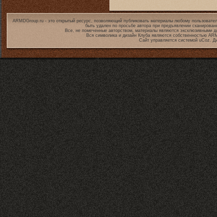
ARMDGroup.ru - это открытый ресурс, позволяющий публиковать материалы любому пользовател
быть удален по просьбе автора при предъявлении сканирован
Все, не помеченные авторством, материалы являются эксклюзивными дл
Вся символика и дизайн Клуба являются собственностью
ARM
Сайт управляется системой
uCoz
. Д