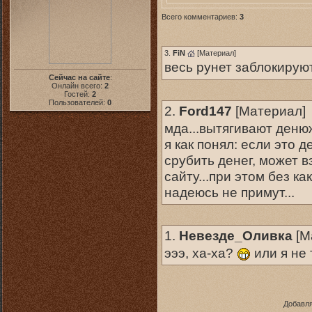
Всего комментариев:
3
3.
FiN
[
Материал
]
весь рунет заблокирую
Сейчас на сайте
:
Онлайн всего:
2
Гостей:
2
Пользователей:
0
2.
Ford147
[
Материал
]
мда...вытягивают денюжк
я как понял: если это 
срубить денег, может в
сайту...при этом без ка
надеюсь не примут...
1.
Невезде_Оливка
[
М
эээ, ха-ха?
или я не 
Добавля