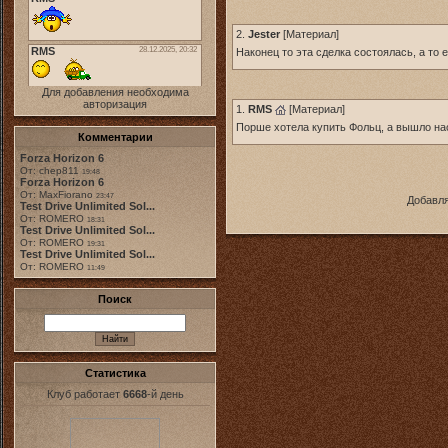
2.
Jester
[
Материал
]
Наконец то эта сделка состоялась, а то 
Для добавления необходима
авторизация
1.
RMS
[
Материал
]
Порше хотела купить Фольц, а вышло н
Комментарии
Forza Horizon 6
От: chep811
19:48
Forza Horizon 6
От: MaxFiorano
23:47
Добавля
Test Drive Unlimited Sol...
От: ROMERO
18:31
Test Drive Unlimited Sol...
От: ROMERO
19:31
Test Drive Unlimited Sol...
От: ROMERO
11:49
Поиск
Статистика
Клуб работает
6668
-й день