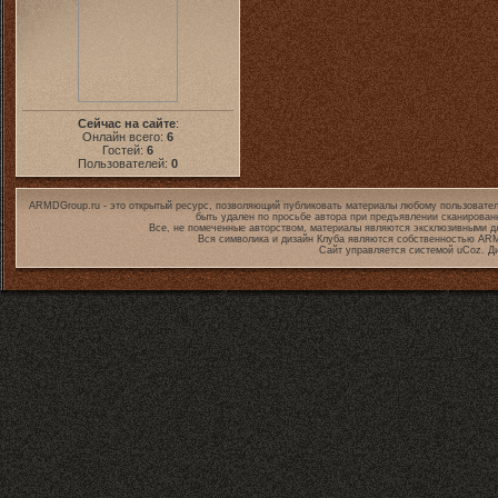
Сейчас на сайте
:
Онлайн всего:
6
Гостей:
6
Пользователей:
0
ARMDGroup.ru - это открытый ресурс, позволяющий публиковать материалы любому пользовател
быть удален по просьбе автора при предъявлении сканирован
Все, не помеченные авторством, материалы являются эксклюзивными дл
Вся символика и дизайн Клуба являются собственностью
ARM
Сайт управляется системой
uCoz
. Д