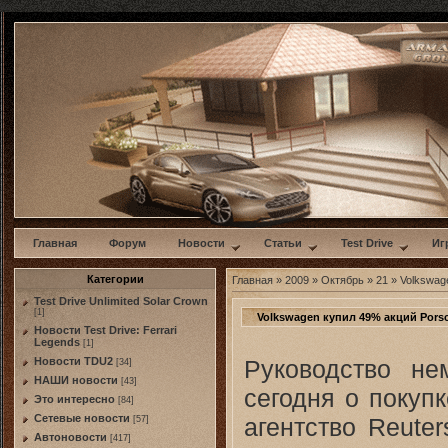
w
Главная
Форум
Новости
Статьи
Test Drive
Иг
Категории
Главная
»
2009
»
Октябрь
»
21
» Volkswag
Test Drive Unlimited Solar Crown
[1]
Volkswagen купил 49% акций Pors
Новости Test Drive: Ferrari
Legends
[1]
Руководство не
Новости TDU2
[34]
НАШИ новости
[43]
сегодня о покуп
Это интересно
[84]
Сетевые новости
агентство Reute
[57]
Автоновости
[417]