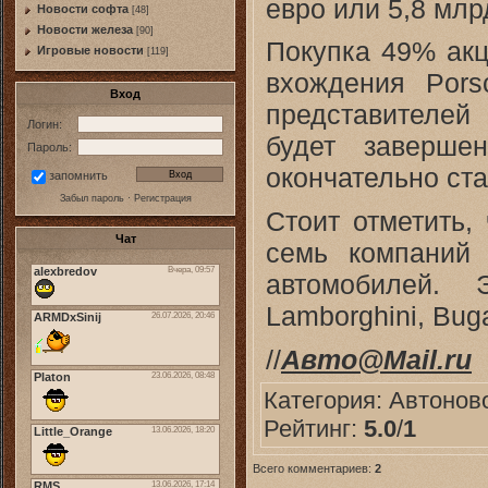
евро или 5,8 мл
Новости софта
[48]
Новоcти железа
[90]
Покупка 49% акц
Игровые новости
[119]
вхождения Pors
Вход
представителей
Логин:
будет заверше
Пароль:
окончательно ста
запомнить
Забыл пароль
·
Регистрация
Стоит отметить,
Чат
семь компаний 
автомобилей. 
Lamborghini, Bugat
//
Авто@Mail.ru
Категория:
Автонов
Рейтинг:
5.0
/
1
Всего комментариев:
2