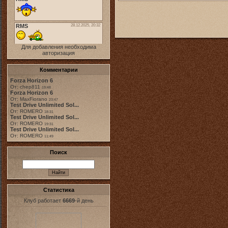
Для добавления необходима
авторизация
Комментарии
Forza Horizon 6
От: chep811
19:48
Forza Horizon 6
От: MaxFiorano
23:47
Test Drive Unlimited Sol...
От: ROMERO
18:31
Test Drive Unlimited Sol...
От: ROMERO
19:31
Test Drive Unlimited Sol...
От: ROMERO
11:49
Поиск
Статистика
Клуб работает
6669
-й день