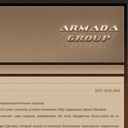
18:57, 20.01.2010
 правоохранительных органов.
е «Остров» стрельбу устроил начальник ОВД «Царицыно» Денис Евсюков.
отмечает само издание, информация обо всех инцидентах была взята им из
адия Еделева, который назвал устроенную Евсюковым перестрелку «единичным