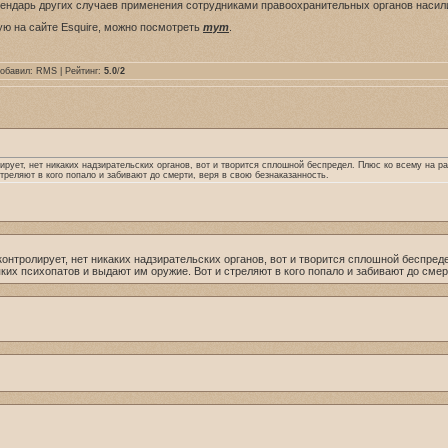
алендарь других случаев применения сотрудниками правоохранительных органов насил
ю на сайте Esquire, можно посмотреть
тут
.
Добавил:
RMS
| Рейтинг:
5.0
/
2
рует, нет никаких надзирательских органов, вот и творится сплошной беспредел. Плюс ко всему на ра
треляют в кого попало и забивают до смерти, веря в свою безнаказанность.
онтролирует, нет никаких надзирательских органов, вот и творится сплошной беспреде
ких психопатов и выдают им оружие. Вот и стреляют в кого попало и забивают до смер