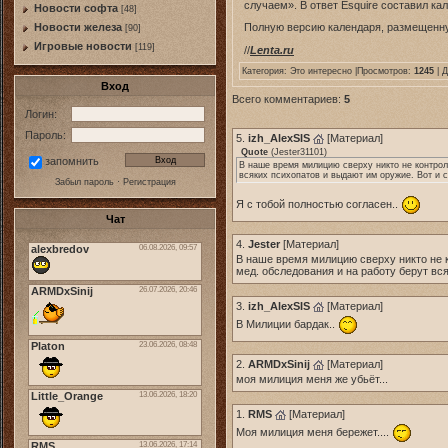
случаем». В ответ Esquire составил к
Новости софта
[48]
Новоcти железа
Полную версию календаря, размещенну
[90]
Игровые новости
[119]
//
Lenta.ru
Категория:
Это интересно
|Просмотров:
1245
| 
Вход
Всего комментариев:
5
Логин:
Пароль:
5.
izh_AlexSIS
[
Материал
]
Quote
(
Jester31101
)
запомнить
В наше время милицию сверху никто не контроли
всяких психопатов и выдают им оружие. Вот и с
Забыл пароль
·
Регистрация
Я с тобой полностью согласен..
Чат
4.
Jester
[
Материал
]
В наше время милицию сверху никто не к
мед. обследования и на работу берут вся
3.
izh_AlexSIS
[
Материал
]
В Милиции бардак..
2.
ARMDxSinij
[
Материал
]
моя милиция меня же убьёт...
1.
RMS
[
Материал
]
Моя милиция меня бережет....