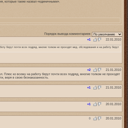
ия, которые также назвал «единичными».
Порядок вывода комментариев:
+1
22.01.2010
боту берут почти всех подряд, многие толком не проходят мед. обследования и на работу берут
+2
21.01.2010
л. Плюс ко всему на работу берут почти всех подряд, многие толком не проходят
ти, веря в свою безнаказанность.
+1
21.01.2010
+1
20.01.2010
0
20.01.2010