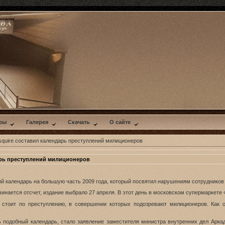
ры
Галерея
Скачать
О сайте
quire составил календарь преступлений милиционеров
арь преступлений милиционеров
й календарь на большую часть 2009 года, который посвятил нарушениям сотрудников
чинается отсчет, издание выбрало 27 апреля. В этот день в московском супермаркет
 стоит по преступлению, в совершении которых подозревают милиционеров. Как 
ь подобный календарь, стало заявление заместителя министра внутренних дел Арк