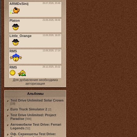
Для добавления необходима
авторизация
Альбомы
Test Drive Unlimited Solar Crown
[19]
Euro Truck Simulator 2
[2]
Test Drive Unlimited: Project
Paradise
[566]
Автомобили Test Drive: Ferrari
Legends
[52]
Оф. Скриншоты Test Drive: