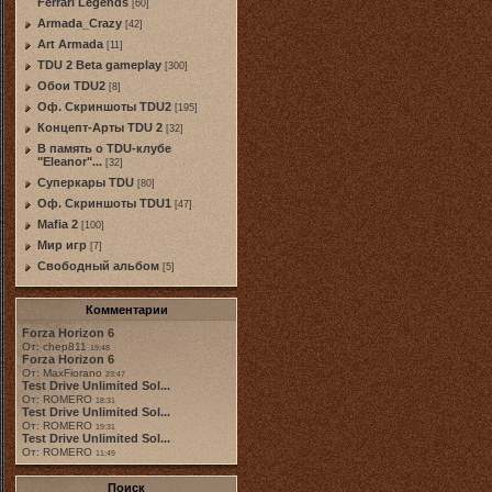
Ferrari Legends
[60]
Armada_Crazy
[42]
Art Armada
[11]
TDU 2 Beta gameplay
[300]
Обои TDU2
[8]
Оф. Скриншоты TDU2
[195]
Концепт-Арты TDU 2
[32]
В память о TDU-клубе
"Eleanor"...
[32]
Суперкары TDU
[80]
Оф. Скриншоты TDU1
[47]
Mafia 2
[100]
Мир игр
[7]
Свободный альбом
[5]
Комментарии
Forza Horizon 6
От: chep811
19:48
Forza Horizon 6
От: MaxFiorano
23:47
Test Drive Unlimited Sol...
От: ROMERO
18:31
Test Drive Unlimited Sol...
От: ROMERO
19:31
Test Drive Unlimited Sol...
От: ROMERO
11:49
Поиск