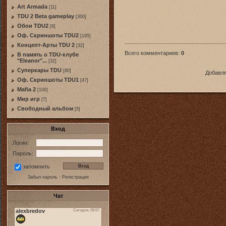
Art Armada
[11]
TDU 2 Beta gameplay
[300]
Обои TDU2
[8]
Оф. Скриншоты TDU2
[195]
Концепт-Арты TDU 2
[32]
Всего комментариев
:
0
В память о TDU-клубе
"Eleanor"...
[32]
Суперкары TDU
[80]
Добавля
Оф. Скриншоты TDU1
[47]
Mafia 2
[100]
Мир игр
[7]
Свободный альбом
[5]
Вход
Логин:
Пароль:
запомнить
Забыл пароль
·
Регистрация
Чат