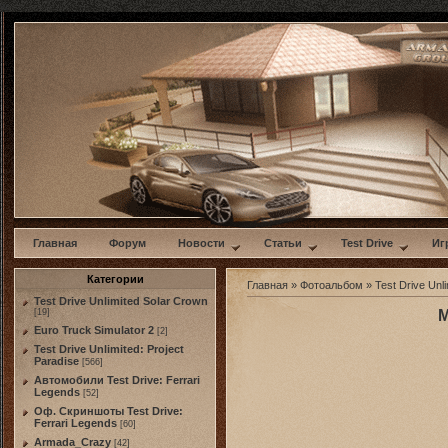
w
Главная
Форум
Новости
Статьи
Test Drive
Иг
Категории
Главная
»
Фотоальбом
»
Test Drive Unli
Test Drive Unlimited Solar Crown
[19]
M
Euro Truck Simulator 2
[2]
Test Drive Unlimited: Project
Paradise
[566]
Автомобили Test Drive: Ferrari
Legends
[52]
Оф. Скриншоты Test Drive:
Ferrari Legends
[60]
Armada_Crazy
[42]