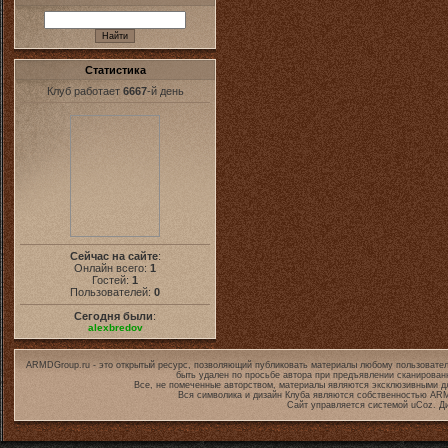
Статистика
Клуб работает
6667
-й день
Сейчас на сайте
:
Онлайн всего:
1
Гостей:
1
Пользователей:
0
Сегодня были
:
alexbredov
ARMDGroup.ru - это открытый ресурс, позволяющий публиковать материалы любому пользовател
быть удален по просьбе автора при предъявлении сканирован
Все, не помеченные авторством, материалы являются эксклюзивными дл
Вся символика и дизайн Клуба являются собственностью
ARM
Сайт управляется системой
uCoz
. Д