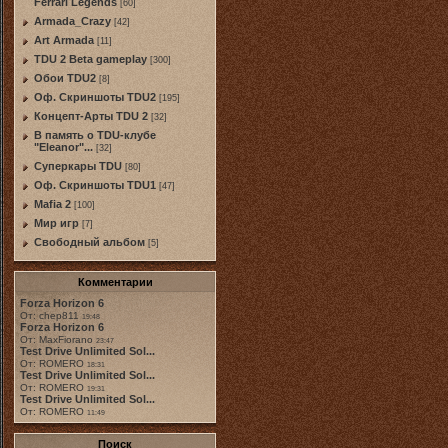
Ferrari Legends
[60]
Armada_Crazy
[42]
Art Armada
[11]
TDU 2 Beta gameplay
[300]
Обои TDU2
[8]
Оф. Скриншоты TDU2
[195]
Концепт-Арты TDU 2
[32]
В память о TDU-клубе
"Eleanor"...
[32]
Суперкары TDU
[80]
Оф. Скриншоты TDU1
[47]
Mafia 2
[100]
Мир игр
[7]
Свободный альбом
[5]
Комментарии
Forza Horizon 6
От: chep811
19:48
Forza Horizon 6
От: MaxFiorano
23:47
Test Drive Unlimited Sol...
От: ROMERO
18:31
Test Drive Unlimited Sol...
От: ROMERO
19:31
Test Drive Unlimited Sol...
От: ROMERO
11:49
Поиск