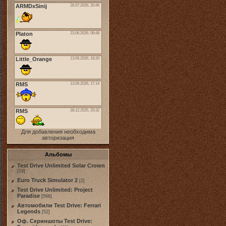
Для добавления необходима
авторизация
Альбомы
Test Drive Unlimited Solar Crown
[19]
Euro Truck Simulator 2
[2]
Test Drive Unlimited: Project
Paradise
[566]
Автомобили Test Drive: Ferrari
Legends
[52]
Оф. Скриншоты Test Drive: