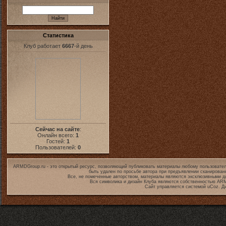
Статистика
Клуб работает
6667
-й день
Сейчас на сайте
:
Онлайн всего:
1
Гостей:
1
Пользователей:
0
ARMDGroup.ru - это открытый ресурс, позволяющий публиковать материалы любому пользовател
быть удален по просьбе автора при предъявлении сканирован
Все, не помеченные авторством, материалы являются эксклюзивными дл
Вся символика и дизайн Клуба являются собственностью
ARM
Сайт управляется системой
uCoz
. Д