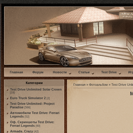
w
Главная
Форум
Новости
Статьи
Test Drive
Иг
Категории
Главная
»
Фотоальбом
»
Test Drive Unli
Test Drive Unlimited Solar Crown
[19]
M
Euro Truck Simulator 2
[2]
Test Drive Unlimited: Project
Paradise
[566]
Автомобили Test Drive: Ferrari
Legends
[52]
Оф. Скриншоты Test Drive:
Ferrari Legends
[60]
Armada_Crazy
[42]