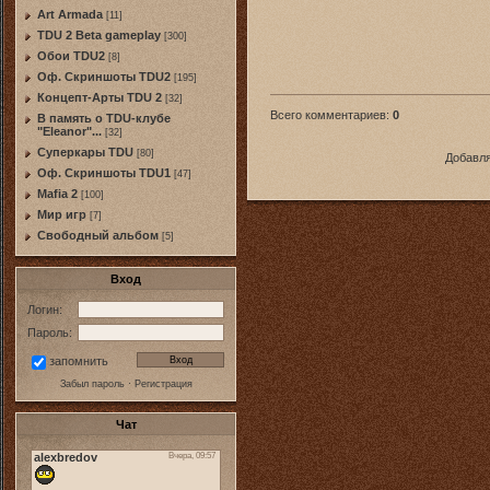
Art Armada
[11]
TDU 2 Beta gameplay
[300]
Обои TDU2
[8]
Оф. Скриншоты TDU2
[195]
Концепт-Арты TDU 2
[32]
Всего комментариев
:
0
В память о TDU-клубе
"Eleanor"...
[32]
Суперкары TDU
[80]
Добавля
Оф. Скриншоты TDU1
[47]
Mafia 2
[100]
Мир игр
[7]
Свободный альбом
[5]
Вход
Логин:
Пароль:
запомнить
Забыл пароль
·
Регистрация
Чат