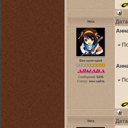
Дата
Neta
Анна
П
Вне категорий
Анна
Сообщений:
5235
П
Статус:
вне сайта
Дата
Neta