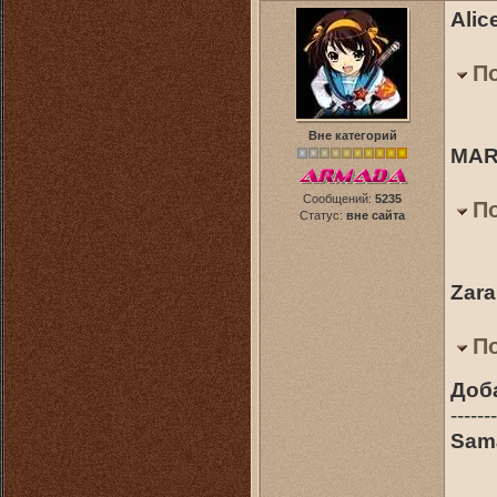
Alic
П
Вне категорий
MAR
Сообщений:
5235
П
Статус:
вне сайта
Zara
П
Доб
-------
Sama