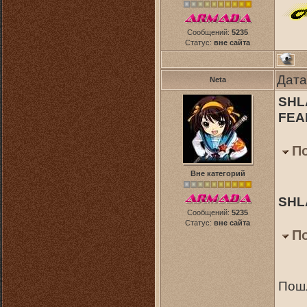
Сообщений:
5235
Статус:
вне сайта
Дата
Neta
SHL
FEAR
П
Вне категорий
SHLA
Сообщений:
5235
Статус:
вне сайта
П
Пош