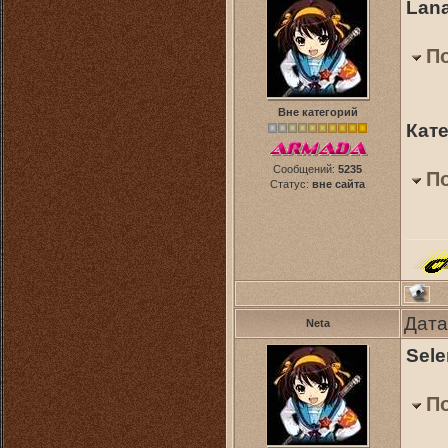
Lana
П
Вне категорий
Кат
Сообщений:
5235
П
Статус:
вне сайта
Дата
Neta
Sele
П