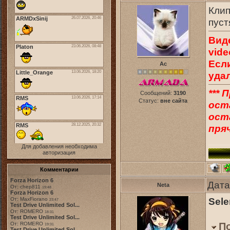
Клип
пуст
Вид
vide
Есл
Ас
уда
*** 
Сообщений:
3190
Статус:
вне сайта
ост
оста
пряч
Для добавления необходима
авторизация
Комментарии
Forza Horizon 6
Дата
Neta
От: chep811
19:48
Forza Horizon 6
Sele
От: MaxFiorano
23:47
Test Drive Unlimited Sol...
От: ROMERO
18:31
Test Drive Unlimited Sol...
От: ROMERO
П
19:31
Test Drive Unlimited Sol...