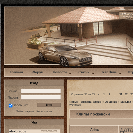
w
Главная
Форум
Новости
Статьи
Test Drive
Иг
Вход
Логин:
3
Страница
33
из
33
«
1
2
…
31
32
Пароль:
Форум - Armada_Group
»
Общение
»
Музыка
пустяках)
запомнить
Забыл пароль
·
Регистрация
Клипы по-женски
Чат
Дата
Arina