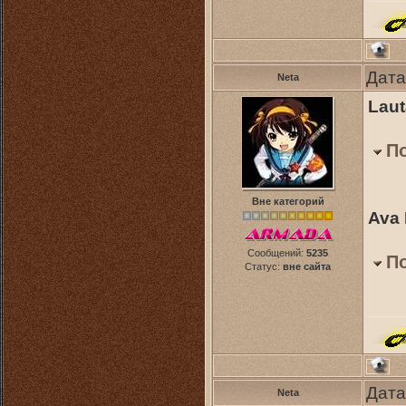
Дата
Neta
Laut
П
Вне категорий
Ava 
Сообщений:
5235
П
Статус:
вне сайта
Дата
Neta