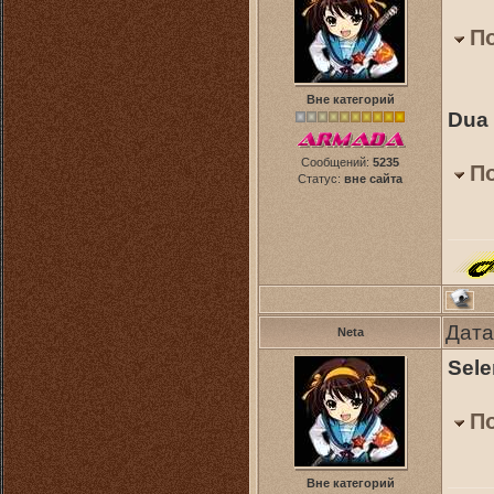
П
Вне категорий
Dua 
Сообщений:
5235
П
Статус:
вне сайта
Дата
Neta
Sele
П
Вне категорий