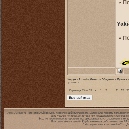
П
Yaki
П
Форум - Armada_Group
»
Общение
»
Музыка
пустяках)
3
Страница
33
из
33
«
1
2
…
31
32
ARMDGroup.ru - это открытый ресурс, позволяющий публиковать материалы любому пользовател
быть удален по просьбе автора при предъявлении сканирован
Все, не помеченные авторством, материалы являются эксклюзивными дл
Вся символика и дизайн Клуба являются собственностью
ARM
Сайт управляется системой
uCoz
. Д