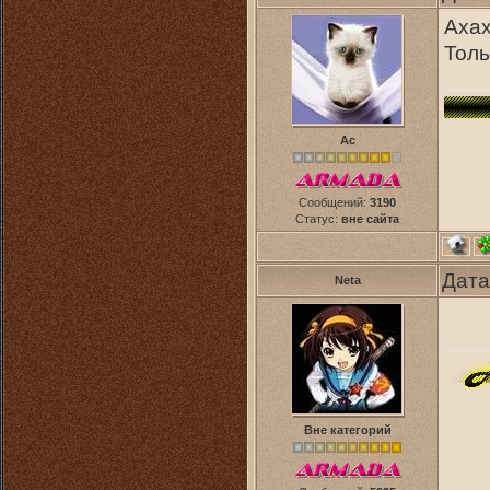
Ахах
Толь
Ас
Сообщений:
3190
Статус:
вне сайта
Дата
Neta
Вне категорий