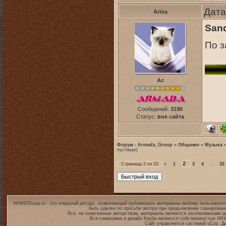
Дата
Arina
Sand
По з
Ас
Сообщений:
3190
Статус:
вне сайта
Форум - Armada_Group
»
Общение
»
Музыка
пустяках)
2
Страница
2
из
33
«
1
3
4
…
32
ARMDGroup.ru - это открытый ресурс, позволяющий публиковать материалы любому пользовател
быть удален по просьбе автора при предъявлении сканирован
Все, не помеченные авторством, материалы являются эксклюзивными дл
Вся символика и дизайн Клуба являются собственностью
ARM
Сайт управляется системой
uCoz
. Д