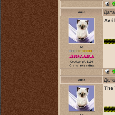
Дата
Arina
Avri
Ас
Сообщений:
3190
Статус:
вне сайта
Дата
Arina
The 
Ас