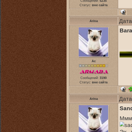
Сообщений:
5235
Статус:
вне сайта
Дата
Arina
Bara
Ас
Сообщений:
3190
Статус:
вне сайта
Дата
Arina
Sand
Мммм
Эх..