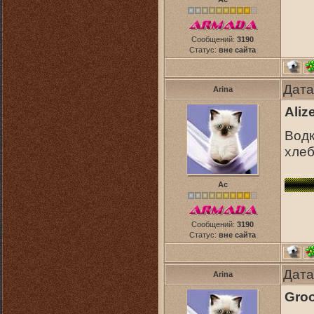
Сообщений:
3190
Статус:
вне сайта
Дата
Arina
Aliz
Водк
хлеб
Ас
Сообщений:
3190
Статус:
вне сайта
Дата
Arina
Groo