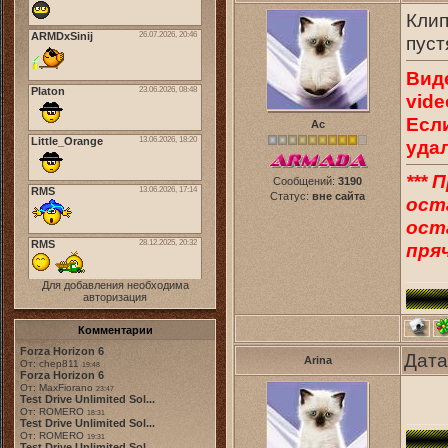
Клип
пуст
Вид
vide
Есл
Ас
уда
*** 
Сообщений:
3190
Статус:
вне сайта
ост
оста
пряч
Для добавления необходима
авторизация
Комментарии
Forza Horizon 6
Дата
Arina
От: chep811
19:48
Forza Horizon 6
От: MaxFiorano
23:47
Test Drive Unlimited Sol...
От: ROMERO
18:31
Test Drive Unlimited Sol...
От: ROMERO
19:31
Test Drive Unlimited Sol...