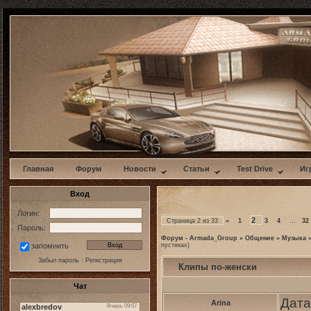
w
Главная
Форум
Новости
Статьи
Test Drive
Иг
Вход
Логин:
2
Страница
2
из
33
«
1
3
4
…
32
Пароль:
Форум - Armada_Group
»
Общение
»
Музыка
пустяках)
запомнить
Забыл пароль
·
Регистрация
Клипы по-женски
Чат
Дата
Arina