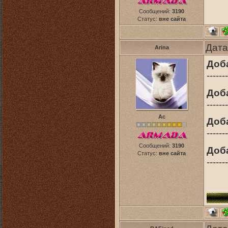
Сообщений:
3190
Статус:
вне сайта
Дата
Arina
Доб
-------
Доб
-------
Ас
Доб
-------
Сообщений:
3190
Доб
Статус:
вне сайта
-------