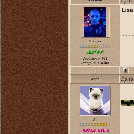
Дата
RAFinad
Lisa
........
Гонщик
Сообщений:
972
Статус:
вне сайта
Дата
Arina
Ас