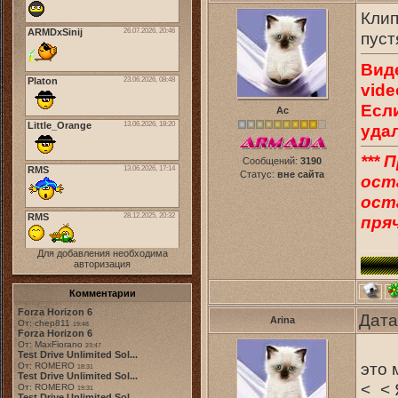
Клип
пуст
Вид
vide
Есл
Ас
уда
*** 
Сообщений:
3190
Статус:
вне сайта
ост
оста
пряч
Для добавления необходима
авторизация
Комментарии
Forza Horizon 6
Дата
Arina
От: chep811
19:48
Forza Horizon 6
От: MaxFiorano
23:47
Test Drive Unlimited Sol...
это 
От: ROMERO
18:31
Test Drive Unlimited Sol...
<_< 
От: ROMERO
19:31
Test Drive Unlimited Sol...