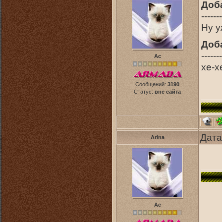
Доб
-------
Ну у
Доб
-------
Ас
xe-xe
Сообщений:
3190
Статус:
вне сайта
Дата
Arina
Ас