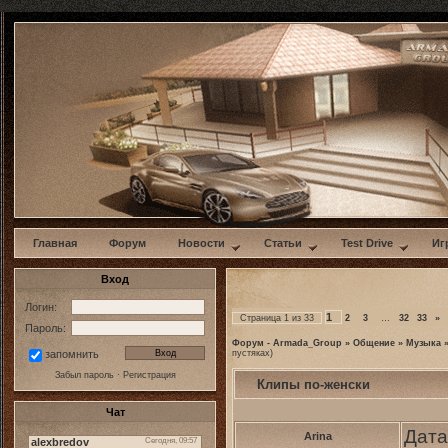
w
Главная
Форум
Новости
Статьи
Test Drive
Иг
Вход
Логин:
1
Страница
1
из
33
2
3
…
32
33
»
Пароль:
Форум - Armada_Group
»
Общение
»
Музыка
пустяках)
запомнить
Забыл пароль
·
Регистрация
Клипы по-женски
Чат
Дата
Arina