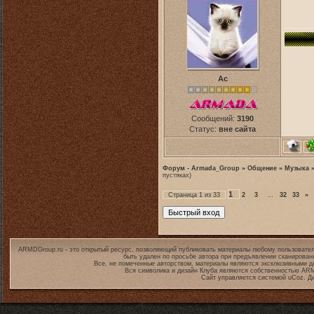
Ас
Сообщений:
3190
Статус:
вне сайта
Форум - Armada_Group
»
Общение
»
Музыка
пустяках)
1
Страница
1
из
33
2
3
…
32
33
»
ARMDGroup.ru - это открытый ресурс, позволяющий публиковать материалы любому пользовател
быть удален по просьбе автора при предъявлении сканирован
Все, не помеченные авторством, материалы являются эксклюзивными дл
Вся символика и дизайн Клуба являются собственностью
ARM
Сайт управляется системой
uCoz
. Д