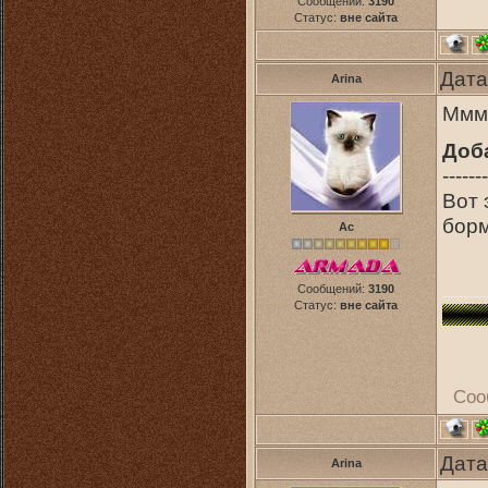
Сообщений:
3190
Статус:
вне сайта
Дата
Arina
Мммм
Доб
-------
Вот 
бор
Ас
Сообщений:
3190
Статус:
вне сайта
Соо
Дата
Arina