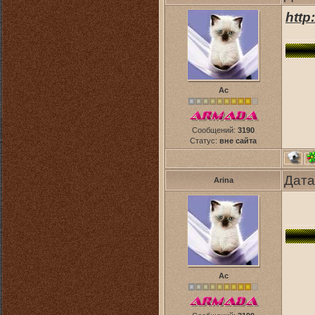
http
Ас
Сообщений:
3190
Статус:
вне сайта
Дата
Arina
Ас