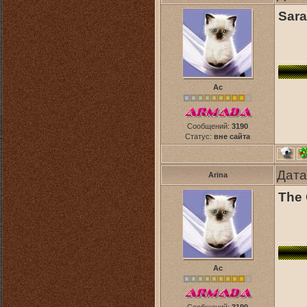
Sara
Ас
Сообщений:
3190
Статус:
вне сайта
Дата
Arina
The 
Ас