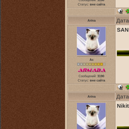
Сообщений:
3190
Статус:
вне сайта
Дата
Arina
SAND
Ас
Сообщений:
3190
Статус:
вне сайта
Дата
Arina
Niki