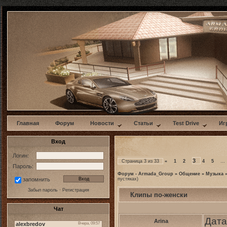
w
Главная
Форум
Новости
Статьи
Test Drive
Иг
Вход
Логин:
3
Страница
3
из
33
«
1
2
4
5
…
Пароль:
Форум - Armada_Group
»
Общение
»
Музыка
пустяках)
запомнить
Забыл пароль
·
Регистрация
Клипы по-женски
Чат
Дата
Arina