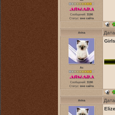
Сообщений:
3190
Статус:
вне сайта
Дата
Arina
Girl
Ас
Сообщений:
3190
Статус:
вне сайта
Дата
Arina
Elize