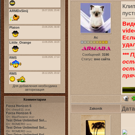
Клип
пуст
Вид
vide
Есл
Ас
уда
*** 
Сообщений:
3190
Статус:
вне сайта
ост
оста
пряч
Для добавления необходима
авторизация
Комментарии
Forza Horizon 6
Дата
Zakonik
От: chep811
19:48
Forza Horizon 6
От: MaxFiorano
23:47
Test Drive Unlimited Sol...
От: ROMERO
18:31
Test Drive Unlimited Sol...
От: ROMERO
19:31
Test Drive Unlimited Sol...