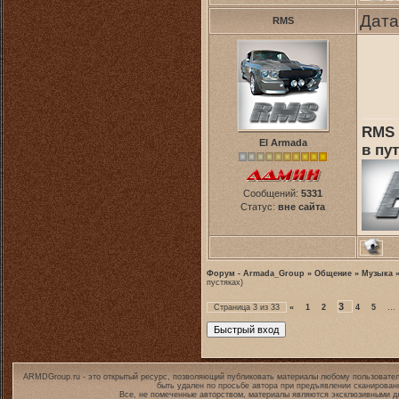
Дата
RMS
RMS 
El Armada
в пут
Сообщений:
5331
Статус:
вне сайта
Форум - Armada_Group
»
Общение
»
Музыка
пустяках)
3
Страница
3
из
33
«
1
2
4
5
…
ARMDGroup.ru - это открытый ресурс, позволяющий публиковать материалы любому пользовател
быть удален по просьбе автора при предъявлении сканирован
Все, не помеченные авторством, материалы являются эксклюзивными дл