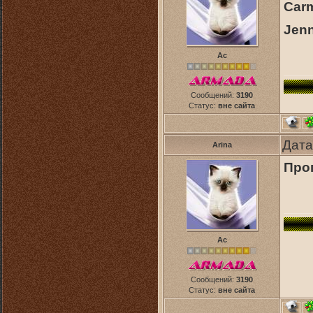
Carm
Jenn
Ас
Сообщений:
3190
Статус:
вне сайта
Дата
Arina
Проп
Ас
Сообщений:
3190
Статус:
вне сайта