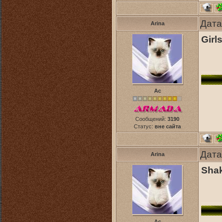
Дата
Arina
Girl
Ас
Сообщений:
3190
Статус:
вне сайта
Дата
Arina
Shak
Ас