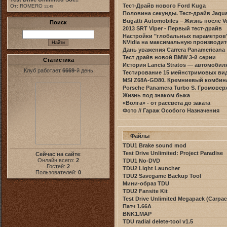
Тест-Драйв нового Ford Kuga
От: ROMERO
11:49
Половина секунды. Тест-драйв Jagu
Bugatti Automobiles – Жизнь после V
Поиск
2013 SRT Viper - Первый тест-драйв
Настройки "глобальных параметров"
NVidia на максимальную производи
Дань уважения Carrera Panamericana
Тест драйв новой BMW 3-й серии
Статистика
История Lancia Stratos — автомобил
Клуб работает
6669
-й день
Тестирование 15 мейнстримовых ви
MSI Z68A-GD80. Кремниевый комбин
Porsche Panamera Turbo S. Громовер
Жизнь под знаком быка
«Волга» - от рассвета до заката
Фото // Гараж Особого Назначения
Файлы
TDU1 Brake sound mod
Test Drive Unlimited: Project Paradise
Сейчас на сайте
:
Онлайн всего:
2
TDU1 No-DVD
Гостей:
2
TDU2 Light Launcher
Пользователей:
0
TDU2 Savegame Backup Tool
Мини-образ TDU
TDU2 Fansite Kit
Test Drive Unlimited Megapack (Carpac
Патч 1.66A
BNK1.MAP
TDU radial delete-tool v1.5