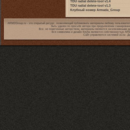
TDU radial delete-tool v1.4
TDU radial delete-tool v1.3
Клубный номер Armada_Group
ARMDGroup.ru - это открытый ресурс, позволяющий публиковать материалы любому пользовател
быть удален по просьбе автора при предъявлении сканирован
Все, не помеченные авторством, материалы являются эксклюзивными дл
Вся символика и дизайн Клуба являются собственностью
ARM
Сайт управляется системой
uCoz
. Д