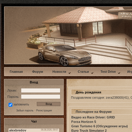
w
Главная
Форум
Новости
Статьи
Test Drive
Иг
Вход
Логин:
День рождения
Пароль:
Поздравляем сегодня:
zera238000
(41)
,
запомнить
Забыл пароль
·
Регистрация
Последнее на Форуме
Видео из Race Driver: GRID
Чат
Forza Horizon 5
Gran Turismo 6 (Обсуждение игры)
Euro Truck Simulator 2