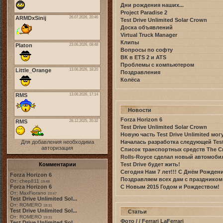
Дни рождения наших...
Project Paradise 2
Test Drive Unlimited Solar Crown
Доска объявлений
Virtual Truck Manager
Клипы
Вопросы по софту
ВК в ETS 2 и ATS
Проблемы с компьютером
Поздравления
Колёса
Новости
Forza Horizon 6
Test Drive Unlimited Solar Crown
Новую часть Test Drive Unlimited мо
Началась разработка следующей Test 
Для добавления необходима
авторизация
Список транспортных средств The C
Rolls-Royce сделал новый автомоби
Test Drive будет жить!
Комментарии
Сегодня Нам 7 лет!!! С Днём Рожден
Forza Horizon 6
Поздравляем всех дам с праздником
От: chep811
19:48
С Новым 2015 Годом и Рождеством!
Forza Horizon 6
От: MaxFiorano
23:47
Test Drive Unlimited Sol...
От: ROMERO
18:31
Test Drive Unlimited Sol...
Статьи
От: ROMERO
19:31
Фото / / Ferrari LaFerrari
Test Drive Unlimited Sol...