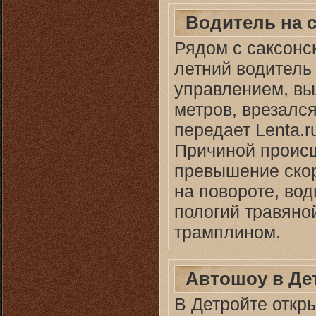
Водитель на 
Рядом с саксонс
летний водитель
управлением, выл
метров, врезалс
передает Lenta.r
Причиной происш
превышение скор
на повороте, во
пологий травяно
трамплином.
Автошоу в Де
В Детройте откр