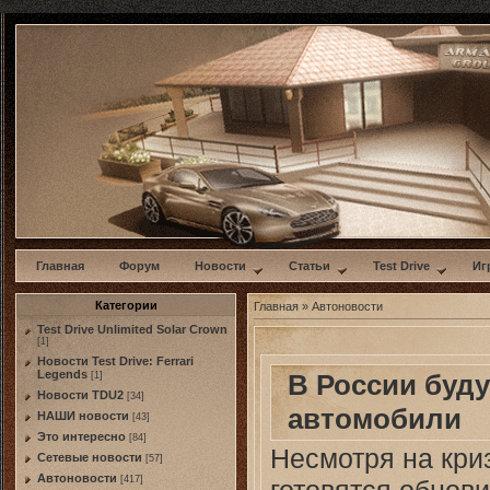
w
Главная
Форум
Новости
Статьи
Test Drive
Иг
Категории
Главная
»
Автоновости
Test Drive Unlimited Solar Crown
[1]
Новости Test Drive: Ferrari
Legends
В России буд
[1]
Новости TDU2
[34]
автомобили
НАШИ новости
[43]
Это интересно
[84]
Несмотря на кри
Сетевые новости
[57]
Автоновости
[417]
готовятся обнов