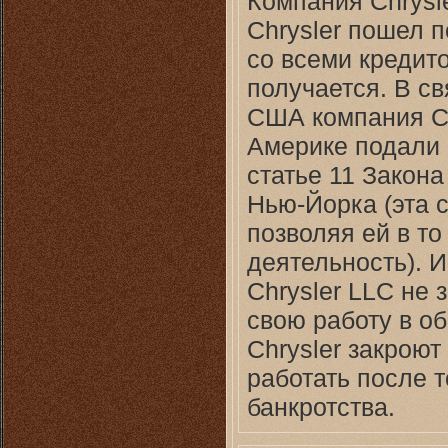
Компания Chrysle
Chrysler пошел п
со всеми кредит
получается. В св
США компания Ch
Америке подали 
статье 11 Закон
Нью-Йорка (эта 
позволяя ей в т
деятельность). 
Chrysler LLC не
свою работу в о
Chrysler закроют
работать после т
банкротства.