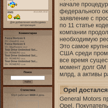
начале процедур
федерального ок
заявление с про
Для добавления необходима
по 11 статье код
авторизация
компании продол
Комментарии
необходимую рес
Forza Horizon 6
От: chep811
19:48
Forza Horizon 6
Это самое крупн
От: MaxFiorano
23:47
Test Drive Unlimited Sol...
США среди пром
От: ROMERO
18:31
Test Drive Unlimited Sol...
все время сущес
От: ROMERO
19:31
Test Drive Unlimited Sol...
От: ROMERO
момент долг GM 
11:49
млрд, а активы 
Поиск
Opel досталс
Статистика
Клуб работает
6668
-й день
General Motors 
Opel. Покупатель