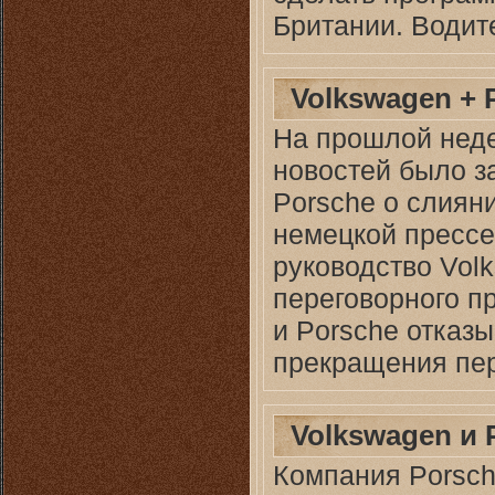
Британии. Водит
Volkswagen + 
На прошлой нед
новостей было з
Porsche о слиян
немецкой прессе
руководство Vol
переговорного п
и Porsche отказ
прекращения пер
Volkswagen и
Компания Porsch