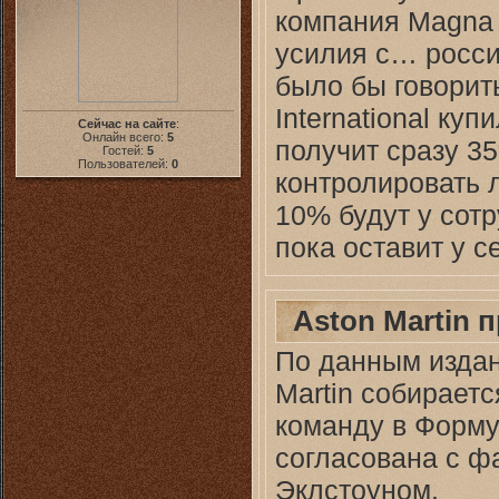
компания Magna I
усилия с… росси
было бы говорит
International ку
Сейчас на сайте
:
Онлайн всего:
5
получит сразу 35
Гостей:
5
Пользователей:
0
контролировать 
10% будут у сот
пока оставит у с
Aston Martin 
По данным издан
Martin собираетс
команду в Формул
согласована с ф
Эклстоуном.