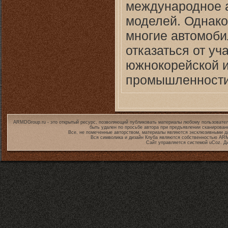
международное а
моделей. Однако
многие автомоб
отказаться от уч
южнокорейской и
промышленности
ARMDGroup.ru - это открытый ресурс, позволяющий публиковать материалы любому пользовател
быть удален по просьбе автора при предъявлении сканирован
Все, не помеченные авторством, материалы являются эксклюзивными дл
Вся символика и дизайн Клуба являются собственностью
ARM
Сайт управляется системой
uCoz
. Д