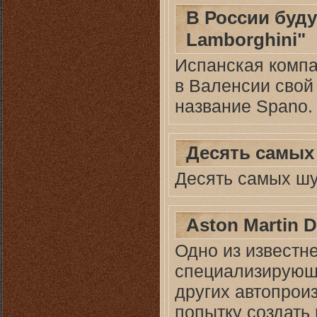
В России буду
Lamborghini"
Испанская компа
в Валенсии свой
название Spano.
Десять самых 
Десять самых шу
Aston Martin 
Одно из известн
специализирующе
других автопрои
попытку создать 