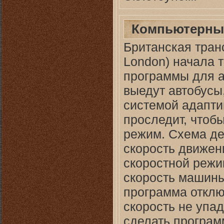
Компьютерный
Британская транс
London) начала 
программы для а
выедут автобусы
системой адапти
проследит, чтоб
режим. Схема де
скорость движен
скоростной режи
скорость машин
программа отключ
скорость не упа
сделать програм