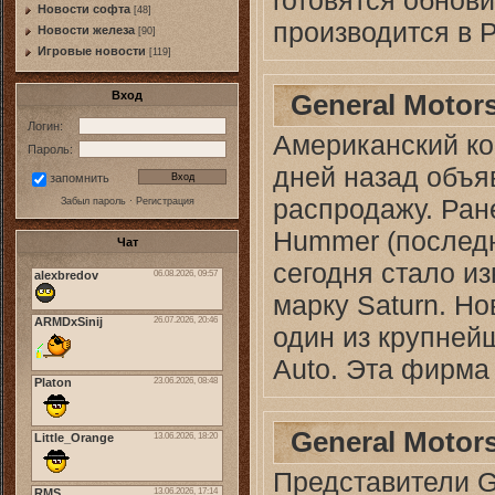
Новости софта
[48]
производится в 
Новоcти железа
[90]
Игровые новости
[119]
General Motor
Вход
Логин:
Американский ко
Пароль:
дней назад объя
запомнить
распродажу. Ран
Забыл пароль
·
Регистрация
Hummer (последн
Чат
сегодня стало из
марку Saturn. Н
один из крупне
Auto. Эта фирма
General Motor
Представители G