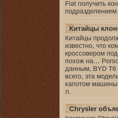
Fiat получить ко
подразделением 
Китайцы клон
Китайцы продолж
известно, что к
кроссовером под
похож на… Pors
данным, BYD Т6 
всего, эта модел
капотом машины 
л.
Chrysler объя