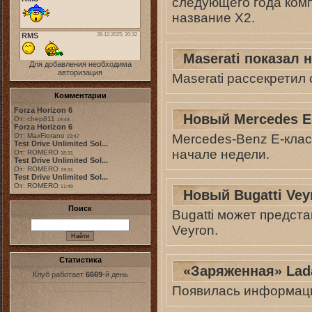
следующего года комп
название X2.
Maserati показал 
Для добавления необходима
авторизация
Maserati рассекретил 
Комментарии
Forza Horizon 6
Новый Mercedes E
От: chep811
19:48
Forza Horizon 6
Mercedes-Benz E-клас
От: MaxFiorano
23:47
Test Drive Unlimited Sol...
начале недели.
От: ROMERO
18:31
Test Drive Unlimited Sol...
От: ROMERO
19:31
Test Drive Unlimited Sol...
От: ROMERO
11:49
Новый Bugatti Ve
Поиск
Bugatti может предст
Veyron.
Статистика
«Заряженная» Lad
Клуб работает
6669
-й день
Появилась информация