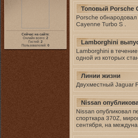
Топовый Porsche 
Porsche обнародовал
Cayenne Turbo S .
Сейчас на сайте
:
Онлайн всего:
2
Lamborghini выпу
Гостей:
2
Пользователей:
0
Lamborghini в течени
одной из которых ста
Линии жизни
Двухместный Jaguar F
Nissan опубликов
Nissan опубликовал 
спорткара 370Z, миро
сентября, на междун