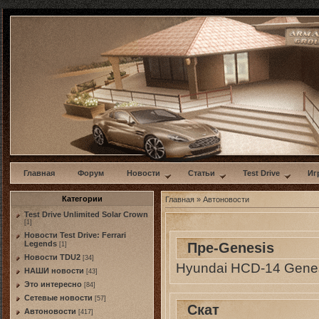
w
Главная
Форум
Новости
Статьи
Test Drive
Иг
Категории
Главная
»
Автоновости
Test Drive Unlimited Solar Crown
[1]
Новости Test Drive: Ferrari
Legends
Пре-Genesis
[1]
Новости TDU2
[34]
Hyundai HCD-14 Genes
НАШИ новости
[43]
Это интересно
[84]
Сетевые новости
[57]
Скат
Автоновости
[417]