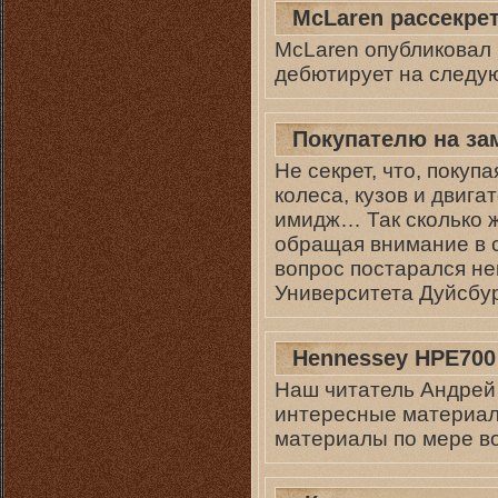
McLaren рассекре
McLaren опубликовал
дебютирует на следу
Покупателю на за
Не секрет, что, поку
колеса, кузов и двига
имидж… Так сколько ж
обращая внимание в 
вопрос постарался н
Университета Дуйсбур
Hennessey HPE700
Наш читатель Андрей 
интересные материалы
материалы по мере в