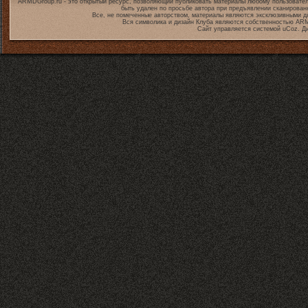
ARMDGroup.ru - это открытый ресурс, позволяющий публиковать материалы любому пользовател
быть удален по просьбе автора при предъявлении сканирован
Все, не помеченные авторством, материалы являются эксклюзивными дл
Вся символика и дизайн Клуба являются собственностью
ARM
Сайт управляется системой
uCoz
. Д