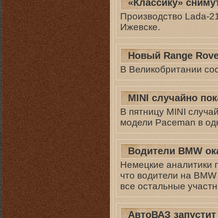
«Классику» снимут
Производство Lada-21
Ижевске.
Новый Range Rove
В Великобритании сос
MINI случайно по
В пятницу MINI случ
модели Paceman в од
Водители BMW ок
Немецкие аналитики п
что водители на BMW 
все остальные участн
АвтоВАЗ запустит