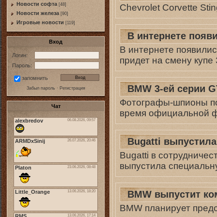
Новости софта
[48]
Chevrolet Corvette Sti
Новоcти железа
[90]
Игровые новости
[119]
В интернете появ
Вход
В интернете появили
Логин:
придет на смену купе 
Пароль:
запомнить
BMW 3-ей серии 
Забыл пароль
·
Регистрация
Фотографы-шпионы по
Чат
время официальной 
Bugatti выпустила
Bugatti в сотрудниче
выпустила специальну
BMW выпустит ко
BMW планирует предс